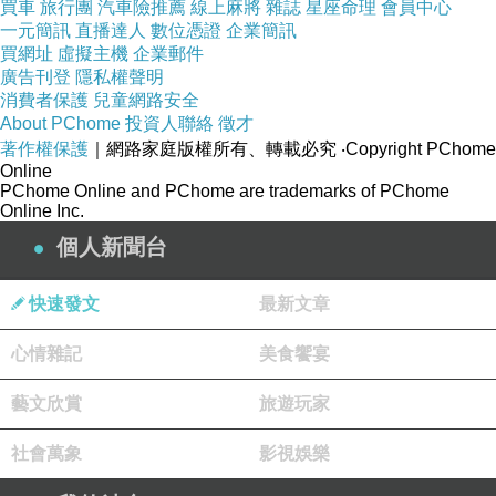
每一個節日都是魔法，都是愛的展現。
買車
旅行團
汽車險推薦
線上麻將
雜誌
星座命理
會員中心
一元簡訊
直播達人
數位憑證
企業簡訊
萬聖節的夜晚，
買網址
虛擬主機
企業郵件
媽媽會親手作南瓜，
廣告刊登
隱私權聲明
消費者保護
兒童網路安全
燈光透過橘色的笑臉照在我們的臉上。
About PChome
投資人聯絡
徵才
爸爸會戴上自己畫的南瓜面具假裝嚇我們，
著作權保護
｜網路家庭版權所有、轉載必究
‧Copyright PChome
Online
我們三兄妹會穿上白布裝扮鬼魂，
PChome Online and PChome are trademarks of PChome
一家人追逐打鬧，笑聲回蕩在客廳，溫暖而瘋狂。
Online Inc.
聖誕節，爸爸會裝扮成聖誕老公公，
個人新聞台
還曾扮過螢火蟲，
快速發文
最新文章
屁股掛著自己做的燈，
在屋裡跑來跑去，
心情雜記
美食饗宴
逗得我們哈哈大笑。
藝文欣賞
旅遊玩家
中秋節的燈籠搖曳生光，
爸媽的燈謎，挑動著我們的好奇心與笑意。
社會萬象
影視娛樂
端午節，爸媽會手舞足蹈的講故事給我們聽，