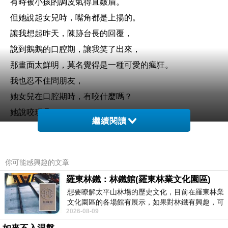
有時被小孩的調皮氣得直皺眉。
但她說起女兒時，嘴角都是上揚的。
讓我想起昨天，陳跡台長的回覆，
說到鵝鵝的口腔期，讓我笑了出來，
那畫面太鮮明，莫名覺得是一種可愛的瘋狂。
我也忍不住問朋友，
她女兒在口腔期時，有咬什麼嗎？
她說咬玩具。
繼續閱讀
我笑著回嘴：「太弱了啦！」
好久不見的朋友，久久聊一次，
讓我邊吃晚餐都覺得格外美味。
你可能感興趣的文章
也讓我想起許多童年的事情。
羅東林鐵：林鐵館(羅東林業文化園區)
我們聊著儀式感的意義，
想要瞭解太平山林場的歷史文化，目前在羅東林業
文化園區的各場館有展示，如果對林鐵有興趣，可
也聊著彼此的童年。
2026-08-09
以到林鐵館。 這裡展示從山下
那些回憶慢慢探頭，