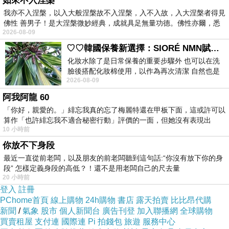
如來不入涅槃
於是我邊說邊畫，
我亦不入涅槃，以入大般涅槃故不入涅槃，入不入故，入大涅槃者得見
佛性 善男子！是大涅槃微妙經典，成就具足無量功德。佛性亦爾，悉
把思念一點一點輸出。
2026-08-09
♡♡韓國保養新選擇：SIORÉ NMN賦活泡泡化妝水♡♡
化妝水除了是日常保養的重要步驟外 也可以在洗
臉後搭配化妝棉使用，以作為再次清潔 自然也是
...
2026-08-09
我的保養必備品項 不過，我對於化妝
阿我阿龍 60
從小到大，
「你好，親愛的。」緋忘我真的忘了梅麗特還在甲板下面，這或許可以
我對節日總有一種特別的期待。
算作「也許緋忘我不適合秘密行動」評價的一面，但她沒有表現出
10 小時前
我的爸媽，是極具童心和創意的人，
你放不下身段
他們不只是遵循傳統節日，
最近一直從前老闆，以及朋友的前老闆聽到這句話:“你沒有放下你的身
也會用自己的方式過萬聖節，聖誕節，
段” 怎樣定義身段的高低？！還不是用老闆自己的尺去量
20 小時前
情人節，還有七夕，
登入
註冊
一些外國或傳統的節日。
PChome首頁
線上購物
24h購物
書店
露天拍賣
比比昂代購
新聞
/
氣象
股市
個人新聞台
廣告刊登
加入聯播網
全球購物
在他們的世界裡，
買賣租屋
支付連
國際連
Pi 拍錢包
旅遊
服務中心