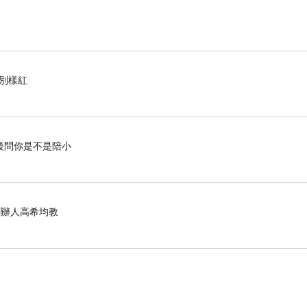
花別樣紅
後問你是不是陪小
化創辦人高希均教