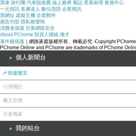
買車
旅行團
汽車險推薦
線上麻將
雜誌
星座命理
會員中心
一元簡訊
直播達人
數位憑證
企業簡訊
買網址
虛擬主機
企業郵件
廣告刊登
隱私權聲明
消費者保護
兒童網路安全
About PChome
投資人聯絡
徵才
著作權保護
｜網路家庭版權所有、轉載必究
‧Copyright PChome
PChome Online and PChome are trademarks of PChome Online
個人新聞台
快速發文
心情雜記
藝文欣賞
社會萬象
我的站台