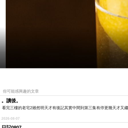
你可能感興趣的文章
。讀後。
看完三樓的老宅2雖然明天才有後記其實中間到第三集有停更幾天才又繼
2026-08-07
日記0807