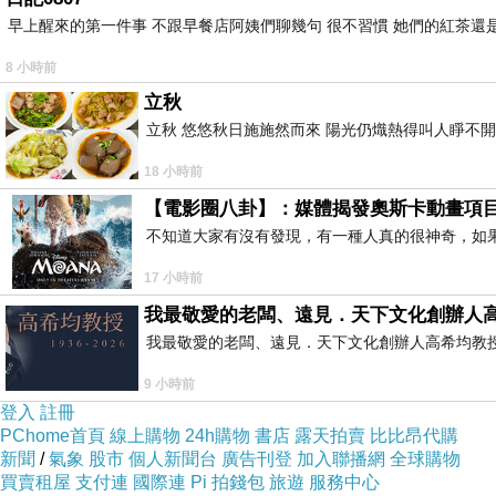
早上醒來的第一件事 不跟早餐店阿姨們聊幾句 很不習慣 她們的紅茶還是
8 小時前
立秋
立秋 悠悠秋日施施然而來 陽光仍熾熱得叫人睜不
18 小時前
【電影圈八卦】：媒體揭發奧斯卡動畫項
不知道大家有沒有發現，有一種人真的很神奇，如
17 小時前
我最敬愛的老闆、遠見．天下文化創辦人
我最敬愛的老闆、遠見．天下文化創辦人高希均教授 遠見
9 小時前
登入
註冊
PChome首頁
線上購物
24h購物
書店
露天拍賣
比比昂代購
新聞
/
氣象
股市
個人新聞台
廣告刊登
加入聯播網
全球購物
買賣租屋
支付連
國際連
Pi 拍錢包
旅遊
服務中心