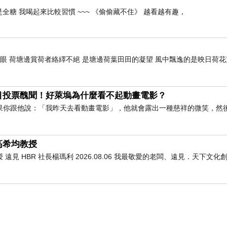
全糖 我喝起來比較習慣 ~~~ 《偷偷藏不住》 越看越有趣，
開眼 荷塘邊賞荷者絡繹不絕 是塘邊荷葉田田的凝望 風中飄逸的是映日荷
目投票醜聞！好萊塢為什麼看不起動畫電影？
果你跟他說：「我昨天去看動畫電影」，他就會露出一種慈祥的微笑，然
高希均教授
 HBR 社長楊瑪利 2026.08.06 我最敬愛的老闆、遠見．天下文