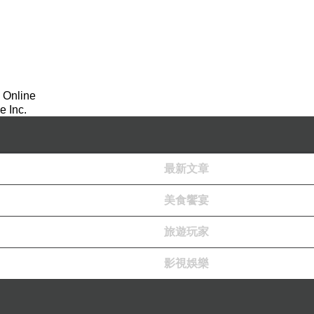
 Online
 Inc.
最新文章
美食饗宴
旅遊玩家
影視娛樂