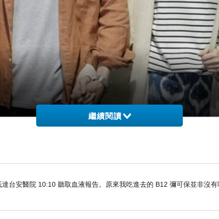
繼續閱讀
車抵達台安醫院 10:10 聽取血液報告。原來我吃進去的 B12 彌可保並非沒
以為婚姻是童話，
王子與公主，攜手走天涯。