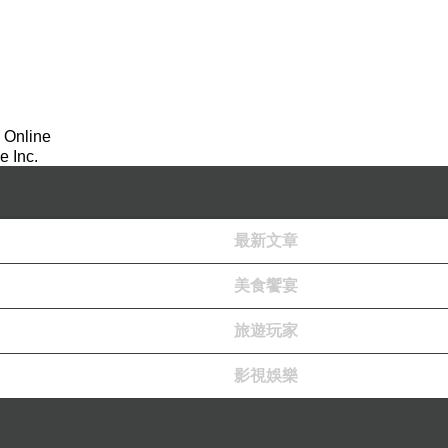
不完美，卻仍願相伴時光，
願我們都能尋得答案，
在愛與現實之間，找到微光。
 Online
 Inc.
與蠍花在兩個星期的周末裡，
最新文章
在我家一起看完了這部劇。
美食饗宴
每一集大約三十分鐘，共有十二集，
旅遊玩家
節奏不算快，但內容卻層層堆疊，
影視娛樂
讓人隨著角色的心境起伏，
逐漸沉浸在這段關於愛情與現實交錯的故事中。