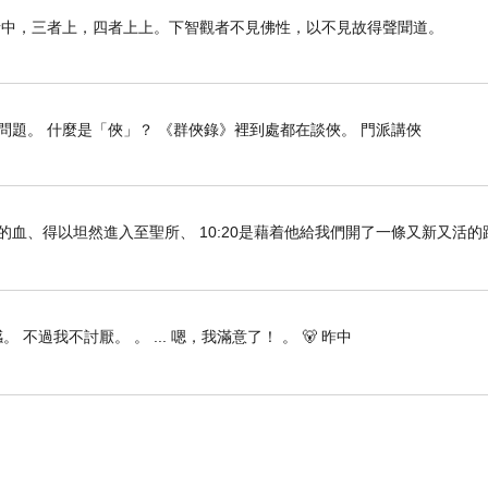
者中，三者上，四者上上。下智觀者不見佛性，以不見故得聲聞道。
直到現實敲門來，
日常瑣碎，愛情也染上塵埃。
題。 什麼是「俠」？ 《群俠錄》裡到處都在談俠。 門派講俠
婆媳間的無聲戰場，
夢想與現實拉扯著時光，
曾經的誓言仍在耳畔，
們既因耶穌的血、得以坦然進入至聖所、 10:20是藉着他給我們開了一條又新又活
但日子教人學會妥協與成長。
誘惑如風掠過心房，
 不過我不討厭。 。 ... 嗯，我滿意了！ 。 🐻 昨中
選擇與懷疑交錯成傷，
回憶初見的那道光，
還能否照亮前方的路長。
童話之外，仍有希望，