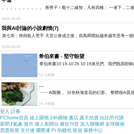
中道
。。。。。。。。。。 善男子！觀十二緣智，凡有四種： 一者下，二
2026-08-05
我與AI討論的小說劇情(7)
第七章：俠與殺人兇手 天堂公會成立後，堯禹舜開始越來越常思考一個問
2026-08-05
希伯來書 - 堅守盼望
希伯來書10:19-10:25 10:19弟兄們、我
13 小時前
…
⋯⋯ Ai製圖 。 白色秋海棠花的幻形。 整體很Ai質感。
10 小時前
登入
註冊
PChome首頁
線上購物
24h購物
書店
露天拍賣
比比昂代購
新聞
/
氣象
股市
個人新聞台
廣告刊登
加入聯播網
全球購物
買賣租屋
支付連
國際連
Pi 拍錢包
旅遊
服務中心