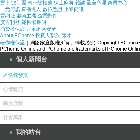
買車
旅行團
汽車險推薦
線上麻將
雜誌
星座命理
會員中心
一元簡訊
直播達人
數位憑證
企業簡訊
買網址
虛擬主機
企業郵件
廣告刊登
隱私權聲明
消費者保護
兒童網路安全
About PChome
投資人聯絡
徵才
著作權保護
｜網路家庭版權所有、轉載必究
‧Copyright PChome
PChome Online and PChome are trademarks of PChome Online
個人新聞台
快速發文
心情雜記
藝文欣賞
社會萬象
我的站台