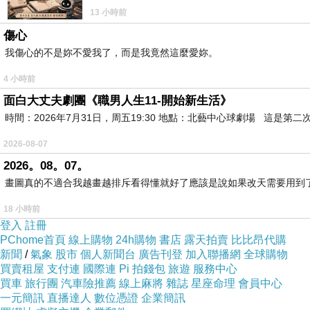
13 小時前
傷心
我傷心的不是妳不愛我了，而是我竟然這麼愛妳。
4 小時前
面白大丈夫劇團《職男人生11-開始新生活》
時間：2026年7月31日，周五19:30 地點：北藝中心球劇場 這
2026-08-07
2026。08。07。
畫圖真的不適合我越畫越排斥看得懂就好了應該是說如果改天需要用到
18 小時前
登入
註冊
PChome首頁
線上購物
24h購物
書店
露天拍賣
比比昂代購
照片取自網路
新聞
/
氣象
股市
個人新聞台
廣告刊登
加入聯播網
全球購物
買賣租屋
支付連
國際連
Pi 拍錢包
旅遊
服務中心
健康又安全的禪法
買車
旅行團
汽車險推薦
線上麻將
雜誌
星座命理
會員中心
法鼓山的禪法，源自聖嚴法師承繼虛雲老和尚與東初老和尚
一元簡訊
直播達人
數位憑證
企業簡訊