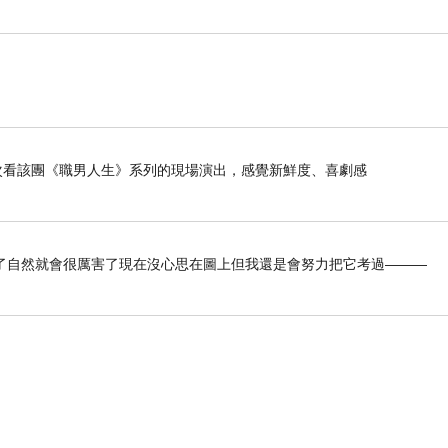
是第二次看該團《職男人生》系列的現場演出，感覺新鮮度、喜劇感
了自然就會很厲害了現在沒心思在圖上但我還是會努力把它考過———
的法脈。聖嚴法師曾有開悟的體驗，其後閉關精進修行，並赴日