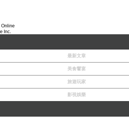
後持續指導禪修，逐步發展出一套完整而成熟的禪修體系。
力量，培養安定的心，並將修行落實於日常生活之中。
禪修方法，著重身心放鬆與穩定，若能持續練習，不但能改善身
 Online
 Inc.
班族、正念課程教師、醫院心理治療師及運動教練等。學員利用
的禪修技巧，進而能更深入地認識自己的身心。
最新文章
無論是走路、等公車、搭捷運，就連短暫的午休片刻，都是練習
美食饗宴
旅遊玩家
階梯陡峭，他一度感覺腳步沉重，山頂遙不可及。就在此時，他
微風輕拂臉頰、陽光溫暖照耀，不知不覺便抵達了目的地。這樣
影視娛樂
，不期待的正確態度來修行，便能提升精神，常保身心安穩，不
容。法師也期許大眾踴躍報名禪一，暫時放下3C，擺脫紛擾的外
我放慢步調，一步一步示範，她也專注地跟著我一起做。雖然