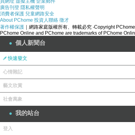
買網址
虛擬主機
企業郵件
法，累積多年教學經驗，並融合日本禪七的修行特色；返台
廣告刊登
隱私權聲明
此一禪法強調安全與健康，透過引導學習者運用自身內在的
消費者保護
兒童網路安全
About PChome
投資人聯絡
徵才
中山精舍舉辦的初級禪訓班，由常真法師帶領，教導基礎的
著作權保護
｜網路家庭版權所有、轉載必究
‧Copyright PChome
精神的層次。
PChome Online and PChome are trademarks of PChome Online
本次課程吸引來自不同背景的學員參與，包括家庭主婦、上
個人新聞台
心、觀察與數呼吸的方法，以及可於行、住、坐、臥中運用
行住坐臥皆是禪
快速發文
禪修的方法，不只在蒲團上練習，更能應用在日常生活中，
心情雜記
好，身體也會變暖。
藝文欣賞
隨後，有一位學員分享他的親身體驗。某次參加登山活動，
專注向前。走著走著，腳步竟然逐漸輕快起來，還能感受到
社會萬象
法師開示，若能隨時隨地觀照身體、放鬆身心，抱持不貪心
我的站台
四堂課程終於圓滿落幕，領到結業證書的學員，個個滿臉笑
感受。
登入
小編後記：坐椅子區的老菩薩請我教她問訊和拜佛的動作。