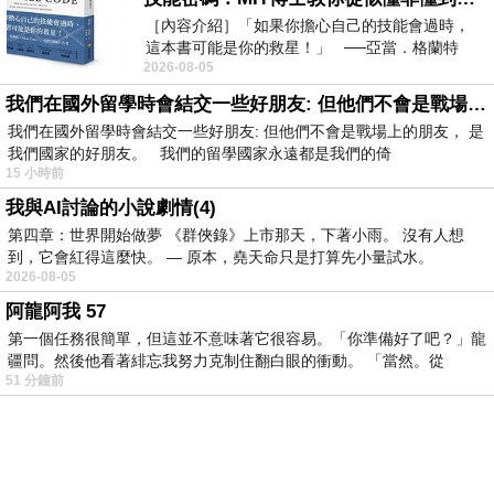
我就賞你一袋金幣，讓你直接進入黃金城。」
［內容介紹］「如果你擔心自己的技能會過時，
這本書可能是你的救星！」 ──亞當．格蘭特
伯諾興奮地，對安倫大喊道‥
2026-08-05
（Adam Grant），《
「安倫！快上車！神顯靈了！我們不用辛苦爬山
我們在國外留學時會結交一些好朋友: 但他們不會是戰場上的朋友
了！」
我們在國外留學時會結交一些好朋友: 但他們不會是戰場上的朋友， 是
安倫冷冷地‥「哼！」了一聲，用盲杖狠狠
我們國家的好朋友。 我們的留學國家永遠都是我們的倚
地，敲擊地面，叫道‥
15 小時前
「那是對弱者的施捨！
我與AI討論的小說劇情(4)
用雙腳，走完旅程，才是修行！
第四章：世界開始做夢 《群俠錄》上市那天，下著小雨。 沒有人想
坐上那輛車，你就出賣了，旅人的尊嚴！」
到，它會紅得這麼快。 — 原本，堯天命只是打算先小量試水。
商人冷笑一聲，關上車窗。
2026-08-05
伯諾顧不得安倫，一腳跨上馬車，揚長而去。
阿龍阿我 57
第一個任務很簡單，但這並不意味著它很容易。「你準備好了吧？」龍
⊕二、貪婪的代價
疆問。然後他看著緋忘我努力克制住翻白眼的衝動。 「當然。從
51 分鐘前
然而，那輛黃金馬車，並不是開往黃金城，而
PChome首頁
線上購物
24h購物
書店
露天拍賣
比比昂代購
是開往黑心商人的奴隸採石場。
新聞
/
氣象
股市
個人新聞台
廣告刊登
加入聯播網
全球購物
伯諾一到地方，就被剝奪了自由，套上了沉重
買賣租屋
支付連
國際連
Pi 拍錢包
旅遊
服務中心
的鐵鍊。
買車
旅行團
汽車險推薦
線上麻將
雜誌
星座命理
會員中心
商人冷酷地說‥「你不是，喜歡走捷徑嗎？這