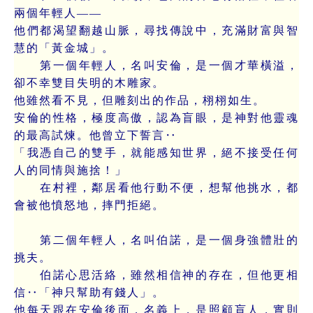
兩個年輕人——
他們都渴望翻越山脈，尋找傳說中，充滿財富與智
慧的「黃金城」。
第一個年輕人，名叫安倫，是一個才華橫溢，
卻不幸雙目失明的木雕家。
他雖然看不見，但雕刻出的作品，栩栩如生。
安倫的性格，極度高傲，認為盲眼，是神對他靈魂
的最高試煉。他曾立下誓言‥
「我憑自己的雙手，就能感知世界，絕不接受任何
人的同情與施捨！」
在村裡，鄰居看他行動不便，想幫他挑水，都
會被他憤怒地，摔門拒絕。
第二個年輕人，名叫伯諾，是一個身強體壯的
挑夫。
伯諾心思活絡，雖然相信神的存在，但他更相
信‥「神只幫助有錢人」。
他每天跟在安倫後面，名義上，是照顧盲人，實則