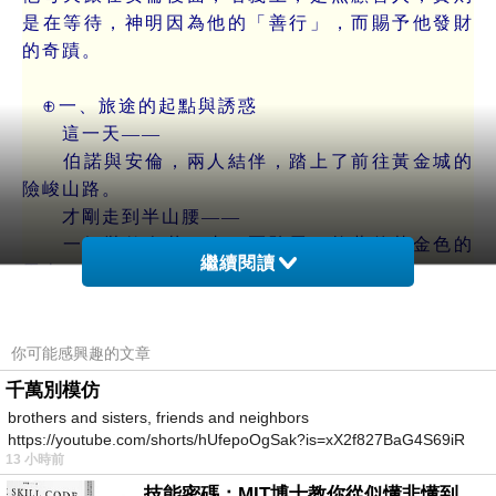
是在等待，神明因為他的「善行」，而賜予他發財
的奇蹟。
⊕一、旅途的起點與誘惑
這一天——
伯諾與安倫，兩人結伴，踏上了前往黃金城的
險峻山路。
才剛走到半山腰——
一輛裝飾奢華，由四匹駿馬，拉著的黃金色的
繼續閱讀
馬車，突然停在他們面前。
車窗簾拉開——
一個穿著華麗服飾、戴著面具的商人，對他們
你可能感興趣的文章
微笑。
伯諾一看到馬車，眼睛立刻亮了——這就是
千萬別模仿
他，一直在等待的「捷徑」。
brothers and sisters, friends and neighbors
商人對伯諾說‥
https://youtube.com/shorts/hUfepoOgSak?is=xX2f827BaG4S69iR
13 小時前
https
「強壯的年輕人，看在神的份上，我帶你一程。
只要你上車，幫我把這批貨物，運到山頂，
技能密碼：MIT博士教你從似懂非懂到穩定輸出，把專業變事業的職能升級攻略 /麥特．比恩(容錯)