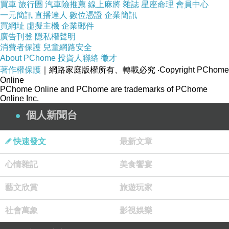
跟你聊天！
買車
旅行團
汽車險推薦
線上麻將
雜誌
星座命理
會員中心
一元簡訊
直播達人
數位憑證
企業簡訊
[00:33:46] 阿文說：好呀！
買網址
虛擬主機
企業郵件
[00:33:59] 阿文說：啊妳也這麼晚睡哦？
廣告刊登
隱私權聲明
[00:34:31] annie說：是還好啦！大部分，都一點左
消費者保護
兒童網路安全
右睡。你在幹嘛呀？
About PChome
投資人聯絡
徵才
[00:34:44] 阿文說：校對文章呀！
著作權保護
｜網路家庭版權所有、轉載必究
‧Copyright PChome
Online
[00:34:58] annie說：折紙書喔？
PChome Online and PChome are trademarks of PChome
[00:35:23] 阿文說：不是啦！過去寫的一些文章，
Online Inc.
想到就再看一看呀！
個人新聞台
[00:36:10] annie說：你都種什麼植物呀？
一定很多人，像我一樣‥吵著跟你聊天吧？
快速發文
最新文章
[00:36:43] 阿文說：阿文都設定「開放聊天」啦！
等著有緣人來叩咩！
心情雜記
美食饗宴
[00:37:01] annie說：哈哈！這樣很有趣吧！
[00:37:51] 阿文說：但我不主動去找人。有很多外
藝文欣賞
旅遊玩家
國朋友，看不懂英文似的，
我明明寫著‥英文很破，如果你不會中文，就
社會萬象
影視娛樂
請不要打來，他們還是要打來，