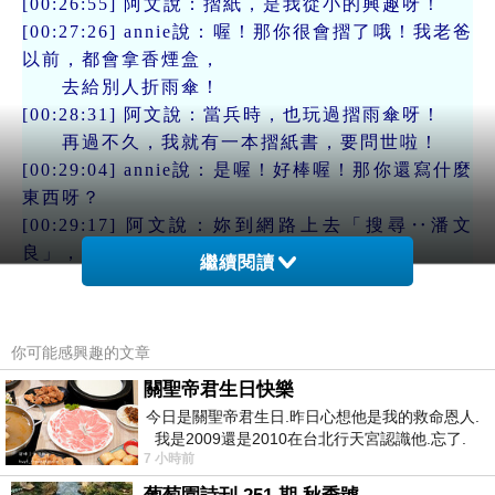
[00:26:55] 阿文說：摺紙，是我從小的興趣呀！
[00:27:26] annie說：喔！那你很會摺了哦！我老爸
以前，都會拿香煙盒，
去給別人折雨傘！
[00:28:31] 阿文說：當兵時，也玩過摺雨傘呀！
再過不久，我就有一本摺紙書，要問世啦！
[00:29:04] annie說：是喔！好棒喔！那你還寫什麼
東西呀？
[00:29:17] 阿文說：妳到網路上去「搜尋‥潘文
良」，就會知道‥
繼續閱讀
阿文寫些什麼了！
[00:29:26] annie說：真的喔！這麼有名呀！
[00:29:32] 阿文說：是呀！小有名氣啦！試試看，
你可能感興趣的文章
很好玩的！
關聖帝君生日快樂
[00:29:52] annie說：哈哈！你真是不害臊耶！
今日是關聖帝君生日.昨日心想他是我的救命恩人.
[00:29:56] 阿文說：跟人家分享，自己的快樂，還
我是2009還是2010在台北行天宮認識他.忘了.
害臊什麼呢？
7 小時前
一個奇摩交友的網友學
[00:30:18] annie說：你一個住嗎？還是跟家人呀？