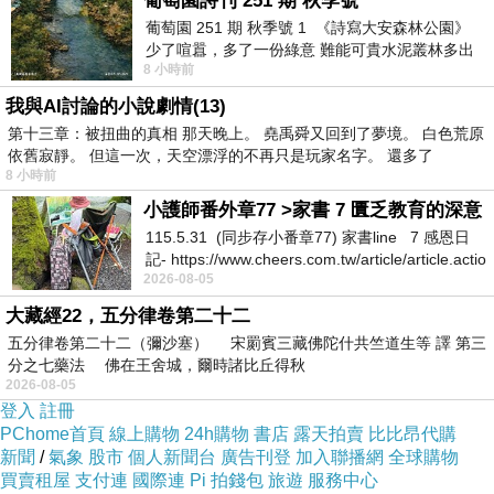
葡萄園詩刊 251 期 秋季號
[00:30:44] 阿文說：跟媽媽和弟弟。
葡萄園 251 期 秋季號 1 《詩寫大安森林公園》
[00:31:01] annie說：喔！都住山上喔！空氣很好
少了喧囂，多了一份綠意 難能可貴水泥叢林多出
喔！
8 小時前
一
[00:31:11] 阿文說：從小世居山上咩！
我與AI討論的小說劇情(13)
[00:31:31] annie說：你很快樂喔！超棒的！可是‥
第十三章：被扭曲的真相 那天晚上。 堯禹舜又回到了夢境。 白色荒原
山上蚊子很多吧！
依舊寂靜。 但這一次，天空漂浮的不再只是玩家名字。 還多了
[00:31:35] 阿文說：是呀！
8 小時前
[00:31:46] annie說：我超怕蚊子的，可怕！
小護師番外章77 >家書 7 匱乏教育的深意
[00:31:53] 阿文說：我的外號，叫〈蚊子〉也！
115.5.31 (同步存小番章77) 家書line 7 感恩日
[00:31:55] annie說：哈哈！這麼晚了，還不睡喔？
記- https://www.cheers.com.tw/article/article.actio
2026-08-05
[00:32:10] 阿文說：我都很晚睡呀！
[00:32:23] annie說：你出了很多本書嗎？
大藏經22，五分律卷第二十二
[00:32:55] 阿文說：妳搜尋一下，就知道啦！
五分律卷第二十二（彌沙塞） 宋罽賓三藏佛陀什共竺道生等 譯 第三
[00:33:14] annie說：我從內湖的鄉村長大的，所
分之七藥法 佛在王舍城，爾時諸比丘得秋
2026-08-05
以‥覺得你能住在山上，
登入
註冊
一定很棒！
PChome首頁
線上購物
24h購物
書店
露天拍賣
比比昂代購
[00:33:14] 阿文說：阿文很懶得做廣告啦！
新聞
/
氣象
股市
個人新聞台
廣告刊登
加入聯播網
全球購物
[00:33:36] annie說：哈哈！有空再說吧！我比較想
買賣租屋
支付連
國際連
Pi 拍錢包
旅遊
服務中心