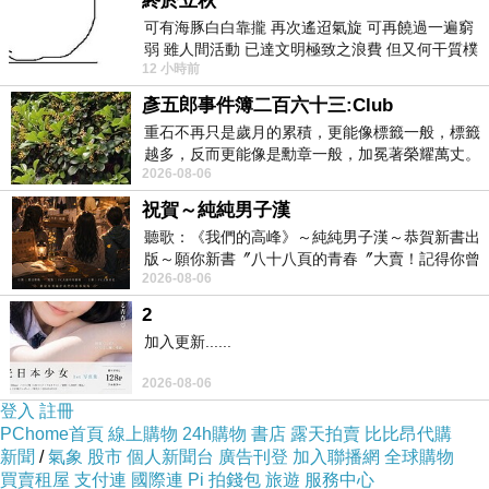
終於立秋
[23:20:38] 阿文說：阿文告訴妳，妳自己改！
[23:20:44] 哈啦A-BOO 說：好！
可有海豚白白靠攏 再次遙迢氣旋 可再饒過一遍窮
弱 雖人間活動 已達文明極致之浪費 但又何干質樸
[23:21:23] 阿文說：
12 小時前
者 只能白白陪葬
╳不過在一起多久
←錯字
彥五郎事件簿二百六十三:Club
○不管在一起多久
重石不再只是歲月的累積，更能像標籤一般，標籤
是蒲公英！她今天不知道會說什麼。阿中決定
越多，反而更能像是勳章一般，加冕著榮耀萬丈。
放棄和金鈴無謂的爭吵，
2026-08-06
習慣一如縱容，成了再難輕輕放下的罪證
『好吧，既然妳不想跟我說話，那妳就早點睡
祝賀～純純男子漢
吧！』
聽歌：《我們的高峰》～純純男子漢～恭賀新書出
我要專心聽聽蒲公英的call-in，阿中心中這麼
版～願你新書〞八十八頁的青春〞大賣！記得你曾
說著，『晚安吧！』
2026-08-06
經在我的版留言…「好讚的圖^^感覺大家
2
〔是蒲公英！她今天，不知道會說什麼？〕阿
加入更新......
中決定放棄，和金鈴無謂的爭吵，於是叫道‥「好
吧！既然妳不想跟我說話，那妳就早點睡吧！」
2026-08-06
阿中心裡叫著‥〔我要專心聽聽‥蒲公英的call-
登入
註冊
PChome首頁
線上購物
24h購物
書店
露天拍賣
比比昂代購
in！〕又朝話筒叫道‥
新聞
/
氣象
股市
個人新聞台
廣告刊登
加入聯播網
全球購物
「晚安吧！」
買賣租屋
支付連
國際連
Pi 拍錢包
旅遊
服務中心