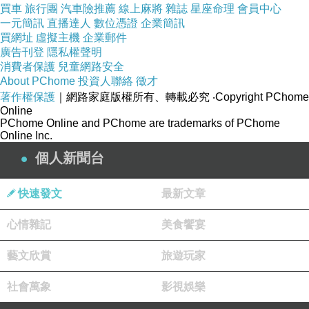
買車
旅行團
汽車險推薦
線上麻將
雜誌
星座命理
會員中心
[23:21:46] 阿文說：其它的，再慢慢整理！
一元簡訊
直播達人
數位憑證
企業簡訊
[23:22:01] 哈啦A-BOO 說：嗯！嗯！
買網址
虛擬主機
企業郵件
廣告刊登
隱私權聲明
[23:22:42] 阿文說：妳有空，最好再修改一次－－
消費者保護
兒童網路安全
到妳死之前，都可以改！
About PChome
投資人聯絡
徵才
[23:23:16] 哈啦A-BOO 說：嗯！知道嚕！
著作權保護
｜網路家庭版權所有、轉載必究
‧Copyright PChome
[23:23:50] 阿文說：妳要再找工作嗎？
Online
[23:24:05] 哈啦A-BOO 說：應該不會吧！我想在
PChome Online and PChome are trademarks of PChome
Online Inc.
家，寫東西。
個人新聞台
[23:24:16] 哈啦A-BOO 說：阿文！小說，可以投
到哪呀？
[23:24:25] 阿文說：生活過得去，那也行啊！ 妳
快速發文
最新文章
投稿，很容易被選上吼！
心情雜記
美食饗宴
[23:25:35] 哈啦A-BOO 說：我被退稿過！
[23:25:44] 阿文說：正常的啦！
藝文欣賞
旅遊玩家
[23:25:55] 哈啦A-BOO 說：現在不知道‥可以投
到哪？
社會萬象
影視娛樂
[23:26:11] 阿文說：打錯一個字了‥生活過得去，