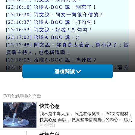
[23:16:18] 哈啦A-BOO 說：別忘了！
[23:16:30] 阿文說：阿文一向很守信的！
[23:16:37] 哈啦A-BOO 說：打勾勾！
[23:16:53] 阿文說：好啦！打勾勾！
[23:17:02] 哈啦A-BOO 說：;)
[23:17:48] 阿文說：妳真是太適合，寫小說了；當
廣播主持人，也很稱職哦！
[23:18:03] 哈啦A-BOO 說：為什麼？
[23:18:37] 阿文說：妳傳來的小說呀！ 〈蒲公
繼續閱讀
英〉！
[23:18:49] 哈啦A-BOO 說：你看過囉？
[23:19:01] 阿文說：很仔細的看啦！
你可能感興趣的文章
[23:19:33] 哈啦A-BOO 說：要改哪呀？
[23:20:05] 阿文說：只是‥很忍不住地，想要修校
快其心意
一番也！
我不是中毒太深， 只是在做笑果， PO文有題材，
快其心意 而以， 做某些事情讓自己的內心--- 感到
不過‥阿文說了‥不跟妳改一個標點符號啦！
18 小時前
愉快。
[23:20:19] 哈啦A-BOO 說：沒關係！告訴我吧！