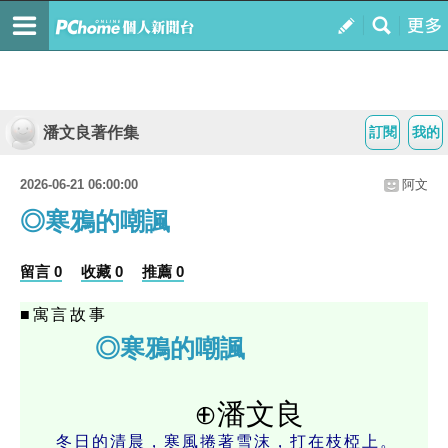
潘文良著作集
訂閱
我的
2026-06-21 06:00:00
阿文
◎寒鴉的嘲諷
留言 0
收藏 0
推薦 0
■寓言故事
◎寒鴉的嘲諷
⊕潘文良
冬日的清晨，寒風捲著雪沫，打在枝椏上。