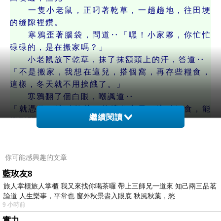
一隻小老鼠，正叼著乾草，一趟趟地，往田埂
的縫隙裡鑽。
寒鴉歪著腦袋，問道‥「嘿！小家夥，你忙忙
碌碌的，是在搬家嗎？」
小老鼠放下乾草，抹了抹額頭上的汗，答道‥
「不是搬家，我想在這兒，搭個窩，再存些糧食，
這樣，冬天就不用挨餓了。」
寒鴉翻了個白眼，嘲諷道‥
「就憑你？這點乾草，能擋住寒風？這點糧食，能
繼續閱讀
撐到開春？
我看你，純粹是白費力氣！
不如跟我一樣，每天在樹洞裡睡大覺，多舒
你可能感興趣的文章
服！」
藍玫友8
寒鴉飛累了，停在農戶的窗台上休息。但見
旅人掌櫃旅人掌櫃 我又來找你喝茶囉 帶上三師兄一道來 知己兩三品茗
——
論道 人生樂事，平常也 窗外秋景盡入眼底 秋風秋葉，愁
9 小時前
一隻小貓，正踮著腳尖，努力地，想要夠到窗
實力
台上的毛線球。