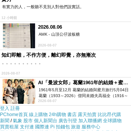
寒鴉好奇地問道‥「喂！小短腿！你這是在做
有實力的人，一般聽不見別人對他們說實話。
什麼？」
12 小時前
小貓晃了晃尾巴，認真地說‥
2026.08.06
「我想學會爬高，這樣，以後，就能幫主人，抓老
AMK - 山頂公仔波板糖
鼠了。」
寒鴉‥「哈哈哈……」笑得差點從窗台上，掉
2026-08-07
下去，叫道‥
知幻即離，不作方便，離幻即覺，亦無漸次
「你也不看看，自己那小身板，連個毛線球，都夠
。。。。。。。。。。
不到，還想抓老鼠？
我看你還是乖乖地，趴在火爐邊睡覺吧！」
2026-08-07
AI「曼波女郎」葛蘭1961年的結婚＋蜜月旅行 #戀上老電影 #葛蘭 #粟子
日子一天天過去，寒風漸漸平息，溫暖的春
1961年5月至12月 葛蘭的結婚與蜜月旅行5月04日
天，終於來了。
葛蘭（1933～2026）偕同未婚夫高福全（1916～
2026-08-07
寒鴉又飛到了老槐樹下，他驚訝地發現‥
2004）乘郵輪赴倫敦6月15日於英國倫敦St.S
登入
註冊
原本光禿禿的雪地裡，竟然長出了一片嫩綠的
PChome首頁
線上購物
24h購物
書店
露天拍賣
比比昂代購
小苗。
新聞
/
氣象
股市
個人新聞台
廣告刊登
加入聯播網
全球購物
小蟲子，正趴在葉子上，悠悠地，曬著太陽。
買賣租屋
支付連
國際連
Pi 拍錢包
旅遊
服務中心
寒鴉又飛到田埂邊，但見——