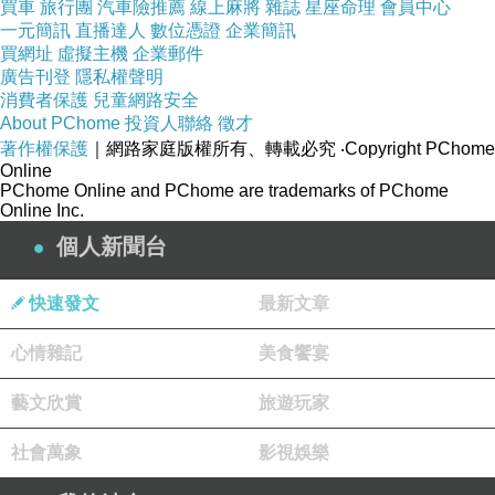
買車
旅行團
汽車險推薦
線上麻將
雜誌
星座命理
會員中心
小老鼠，正從窩裡鑽出來，身邊堆滿了金黃的
一元簡訊
直播達人
數位憑證
企業簡訊
買網址
虛擬主機
企業郵件
麥粒。小老鼠笑著對他說‥「你看，我存的糧食，
廣告刊登
隱私權聲明
夠吃一整個春天了！」
消費者保護
兒童網路安全
寒鴉又飛到農戶的窗台上，但見——
About PChome
投資人聯絡
徵才
小貓正靈活地，爬上窗台，一下子就，抓住了
著作權保護
｜網路家庭版權所有、轉載必究
‧Copyright PChome
一隻，偷吃東西的老鼠。
Online
PChome Online and PChome are trademarks of PChome
主人笑著摸了摸，小貓的頭，誇獎道‥「真是
Online Inc.
一隻好貓！」
個人新聞台
寒鴉瞪大了眼睛，不敢相信，眼前的一切——
寒鴉張了張嘴，想要說些什麼，卻發現‥自己什麼
也說不出來。
快速發文
最新文章
寒鴉從此以後，再也不敢，隨便嘲諷別人了！
心情雜記
美食饗宴
終於明白‥
那些在別人，看來微不足道的努力，
藝文欣賞
旅遊玩家
只要堅持下去，總有一天，就會獲得，美好的成
果。
社會萬象
影視娛樂