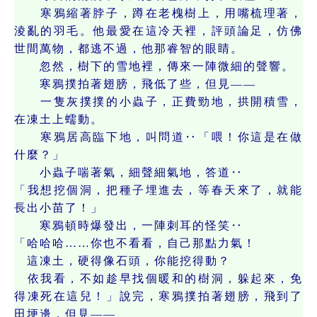
寒鴉縮著脖子，蹲在老槐樹上，用嘴梳理著，
淩亂的羽毛。他最愛在這冷天裡，評頭論足，仿佛
世間萬物，都逃不過，他那睿智的眼睛。
忽然，樹下的雪地裡，傳來一陣微細的聲響。
寒鴉撲拍著翅膀，飛低了些，但見——
一隻灰撲撲的小蟲子，正費勁地，拱開積雪，
在凍土上蠕動。
寒鴉居高臨下地，叫問道‥「喂！你這是在做
什麼？」
小蟲子喘著氣，細聲細氣地，答道‥
「我想挖個洞，把種子埋進去，等春天來了，就能
長出小苗了！」
寒鴉頓時爆發出，一陣刺耳的怪笑‥
「哈哈哈……你也不看看，自己那點力氣！
這凍土，硬得像石頭，你能挖得動？
依我看，不如趁早找個暖和的樹洞，躲起來，免
得凍死在這兒！」說完，寒鴉撲拍著翅膀，飛到了
田埂邊，但見——