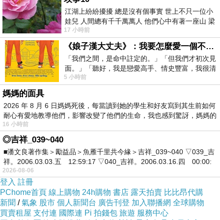
機……
江湖上紛紛擾擾 總是沒有個事實 世上不只一位小
你在的話，再傳給我，好嗎？
娃兒 人間總有千千萬萬人 他們心中有著一座山 梁
[23:23:27] 阿文說‥好！等妳！
17 小時前
山佛山泰華衡恆嵩 一山之高
[23:23:39] 哈啦A-BOO說‥謝謝阿文嚕！
《娘子漢大丈夫》：我要怎麼愛一個不存在的人？
[23:54:01] 阿文說‥哈囉！妳的「等一下」，該不
「我們之間，是命中註定的。」「但我們才初次見
會讓人‥「等一小時」吧？
面。」「聽好，我是戀愛高手、情史豐富，我很清
5 小時前
楚這種感覺，你我之間的那種感覺，現
=====================================
媽媽的面具
=======================
2026 年 8 月 6 日媽媽死後，每當讀到她的學生和好友寫到其生前如何
※舊文整修，首舖於「新聞台」。2026.06.21.日
耐心有愛地教導他們，影響改變了他們的生命，我也感到驚訝，媽媽的
00:00:01
16 小時前
◎潘文良《魚雁千里共今緣》于立恩_003。
◎吉祥_039~040
2005.02.24.四 23:09:43
■潘文良著作集＞勵益品＞魚雁千里共今緣＞吉祥_039~040 ▽039_吉
祥。2006.03.03.五 12:59:17 ▽040_吉祥。2006.03.16.四 00:00:
2026-08-06
https://mypaper.pchome.com.tw/avun01/post/138
登入
註冊
5025715
PChome首頁
線上購物
24h購物
書店
露天拍賣
比比昂代購
※
佈告於臉書。
新聞
/
氣象
股市
個人新聞台
廣告刊登
加入聯播網
全球購物
※內存於：我的網站/01/B/B8/B8/B8x/001-
買賣租屋
支付連
國際連
Pi 拍錢包
旅遊
服務中心