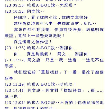
[23:09:58] 哈啦A-BOO說‥怎麼啦？
[23:10:52] 阿文說‥
仔細地，看了妳的小說，妳的文章很好！
妳很會從現實生活中，去擷取題材，所以‥
寫來自然生動流暢、佈局前後呼應、結構明確
嚴謹，還加上一些懸疑剌激呢！
真是優選之佳作也！
[23:11:35] 哈啦A-BOO說‥謝謝你……
你……真是夠義氣！ 阿文……謝謝你！
[23:13:12] 阿文說‥只是‥我一邊看、一邊忍不住
手癢，
就把標它給「重新標點」了一番，還改了幾個
錯字。
[23:13:29] 哈啦A-BOO說‥哈哈哈！
[23:14:41] 阿文說‥阿文對「標點符號」，很……
龜毛也！
[23:15:01] 哈啦A-BOO說‥不會的！你傳給我的那
篇，對我有非常大的幫助！