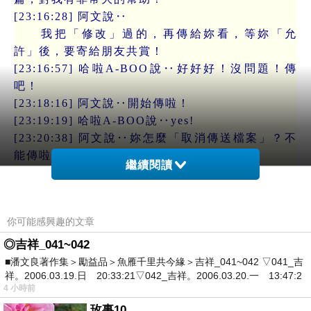
[23:16:28] 阿文說‥
我把「修改」過的，再傳給妳看，等妳「允
許」後，要寄給朋友共賞！
[23:16:57] 哈啦A-BOO說‥好好好！沒問題！傳
吧！
[23:18:16] 阿文說‥開始傳啦！
[23:19:19] 哈啦A-BOO說‥yes!
[23:20:38] 阿文說‥妳怎麼「取消傳送檔案」？不
能傳啦！
繼續閱讀
[23:21:18] 哈啦A-BOO說‥奇怪？我電腦，一直在
跑！ 有點秀逗！
[23:21:35] 阿文說‥是哦！真奇怪！
你可能感興趣的文章
[23:21:46] 哈啦A-BOO說‥嗯呀！有點問題！
[23:22:34] 哈啦A-BOO說‥;( （哭臉）
◎吉祥_041~042
[23:22:48] 阿文說‥妳要不要‥重新開機，或登入
■潘文良著作集＞勵益品＞魚雁千里共今緣＞吉祥_041~042 ▽041_吉
祥。2006.03.19.日 20:33:21▽042_吉祥。2006.03.20.一 13:47:2
一下？
4 小時前
[23:23:11] 哈啦A-BOO說‥我等下，真的得重開
玫事10