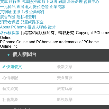
myw_01.htm
買車
旅行團
汽車險推薦
線上麻將
雜誌
星座命理
會員中心
一元簡訊
■標籤：#哈囉 #仔細 #文章 #現實 #題材 #生動 #懸
直播達人
數位憑證
企業簡訊
買網址
虛擬主機
企業郵件
疑 #優選 #佳作 #標點 #允許 #奇怪 #問題 #重新 #
廣告刊登
隱私權聲明
開機
消費者保護
兒童網路安全
About PChome
投資人聯絡
徵才
著作權保護
｜網路家庭版權所有、轉載必究
‧Copyright PChome
Online
PChome Online and PChome are trademarks of PChome
Online Inc.
個人新聞台
◎于立恩_002
上一篇：
◎于立恩_004
下一篇：
快速發文
最新文章
心情雜記
美食饗宴
藝文欣賞
旅遊玩家
社會萬象
影視娛樂