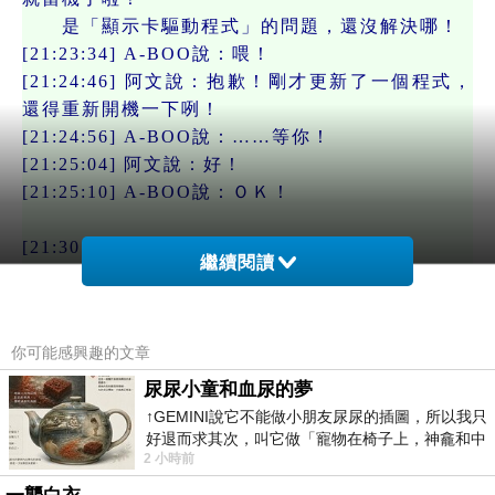
是「顯示卡驅動程式」的問題，還沒解決哪！
[21:23:34] A-BOO說：喂！
[21:24:46] 阿文說：抱歉！剛才更新了一個程式，
還得重新開機一下咧！
[21:24:56] A-BOO說：……等你！
[21:25:04] 阿文說：好！
[21:25:10] A-BOO說：ＯＫ！
[21:30:13] 阿文說：我回來了！
繼續閱讀
[21:30:23] A-BOO說：這位阿文……現在，我沒空
講電話的啦……你要等我嗎？
[21:30:58] 阿文說：為什麼‥總是要人家等一下
你可能感興趣的文章
呢？妳那麼忙嗎？
[21:31:46] A-BOO說：現在，不是我聊天的時間
尿尿小童和血尿的夢
嘛！
↑GEMINI說它不能做小朋友尿尿的插圖，所以我只
好退而求其次，叫它做「寵物在椅子上，神龕和中
[21:32:10] 阿文說：那阿文就先忙別的好了！
2 小時前
年人臉孔」的畫了。 六月底
[21:32:54] A-BOO說：嗯……我都十點過後，開始