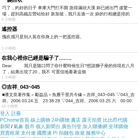
一襲白衣
聊呀……你不能怪我嘛！
巧了，約好的日子 車庫大門打不開 急得滿頭大漢 妳已經出門 虛驚一
[21:33:12] 阿文說：好啦！
場，趕到高鐵左營站恰好 新加坡，我只去過一次 妳的行程總是排的
[21:33:23] A-BOO說：別生氣唷……打勾勾！
6 小時前
[21:34:10] 阿文說：其實‥我也要打許多字啦！就
遙控器
這樣嘍！
愧疚感只是别人装在你身上的一把遥控器。
[21:34:27] A-BOO說：我知道呀……我也是要打許
多字……你懂了嗎？
2 小時前
[21:35:27] 阿文說：好了！那就別說了，等十點，
在我心裡你已經是騙子了........
等妳再說吧！
Dear: 我只是隨口問了你什麼時候生日?想說獅子座的你現在八月
[21:35:43] A-BOO說：嗯嗯！多謝囉！
了，結果出現了20，我不 可置信地看著這個
1 小時前
[22:14:52] 阿文說：哦！十點多了喲！
◎吉祥_043~045
[22:16:11] A-BOO說：你打完啦
■潘文良著作集＞勵益品＞魚雁千里共今緣＞吉祥_043~045 ▽043_吉
[22:16:20] 阿文說：打不完的啦！
祥。2006.03.24.五 23:38:28 ▽044_吉祥。2006.03.25.六 00:00:
10 小時前
[22:17:05] 阿文說：我在輸入、整理，一些對聯，
登入
註冊
工程浩大。
PChome首頁
線上購物
24h購物
書店
露天拍賣
比比昂代購
[22:17:53] A-BOO說：我也喜歡寫東西耶！
新聞
/
氣象
股市
個人新聞台
廣告刊登
加入聯播網
全球購物
[22:21:38] 阿文說：妳的英文，很好吼！
買賣租屋
支付連
國際連
Pi 拍錢包
旅遊
服務中心