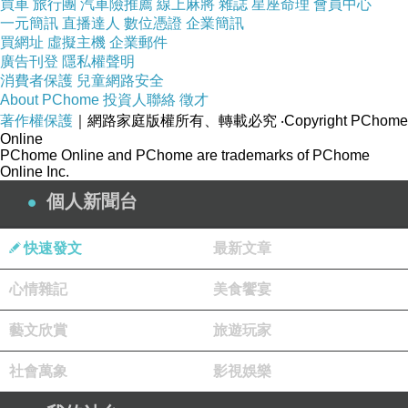
可以請妳幫一下忙，翻譯一下，下面的話嗎？
買車
旅行團
汽車險推薦
線上麻將
雜誌
星座命理
會員中心
一元簡訊
直播達人
數位憑證
企業簡訊
抱歉！本人的英文很破！
買網址
虛擬主機
企業郵件
外國朋友，如果不會講中文的話，就請別
廣告刊登
隱私權聲明
試啦！
消費者保護
兒童網路安全
感謝！
About PChome
投資人聯絡
徵才
我要貼到「個人資料」上去，免得有很多外國
著作權保護
｜網路家庭版權所有、轉載必究
‧Copyright PChome
Online
朋友，來打來找我！
PChome Online and PChome are trademarks of PChome
Online Inc.
[22:22:06] A-BOO說：ＯＫ！ＯＫ！
個人新聞台
我幫你打好，再告訴你，不過‥我英文很爛，
我試試！
快速發文
最新文章
Sorry！My English is very poor……
If you can't type Chinese……please
心情雜記
美食饗宴
don't call me!
Thanks!
藝文欣賞
旅遊玩家
[22:24:44] 阿文說：謝啦！
社會萬象
影視娛樂
[22:24:46] A-BOO說：不要客氣啦！把它貼到簡介