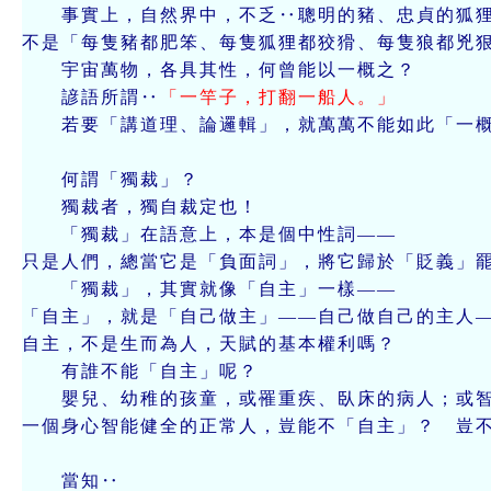
事實上，自然界中，不乏‥聰明的豬、忠貞的狐狸
不是「每隻豬都肥笨、每隻狐狸都狡猾、每隻狼都兇
宇宙萬物，各具其性，何曾能以一概之？
諺語所謂‥
「一竿子，打翻一船人。」
若要「講道理、論邏輯」，就萬萬不能如此「一概
何謂「獨裁」？
獨裁者，獨自裁定也！
「獨裁」在語意上，本是個中性詞——
只是人們，總當它是「負面詞」，將它歸於「貶義」
「獨裁」，其實就像「自主」一樣——
「自主」，就是「自己做主」——自己做自己的主人
自主，不是生而為人，天賦的基本權利嗎？
有誰不能「自主」呢？
嬰兒、幼稚的孩童，或罹重疾、臥床的病人；或智
一個身心智能健全的正常人，豈能不「自主」？ 豈
當知‥