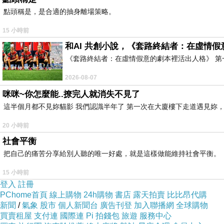
點頭稱是，是合適的抽身離場策略。
相對於「獨裁」，那「民主」好不好？
15 小時前
什麼是「民主」？
和AI 共創小說，《套路終結者：在虛情
所謂「民主」，亦即「眾裁」（眾人裁定）也！
不妨也以「行為結果」論——乃至僅以「結果論
《套路終結者：在虛情假意的劇本裡活出人格》 第
人謂‥「民主，就是人民做主。」
（是嗎？有時
2026-08-07
民主，號稱「多數決‥少數服從多數、多數尊重少
咪咪~你怎麼能..撩完人就消失不見了
然而，這塊世人認為的「神聖招牌」背後，往往滋
這半個月都不見妳貓影 我們認識半年了 第一次在大廈樓下走道遇見妳，
且看今日臺灣——
民進黨的立委席次輸了，不甘心、不服輸；立委任期
20 小時前
轉、社會對立……
社會平衡
明明是立法院，三讀通過的法案——
把自己的痛苦分享給別人聽的唯一好處，就是這樣做能維持社會平衡。
總統還能大不慚地說‥「不是表決多數贏就可以，不
行政院「不服輸」，還能悍然祭出‥「不副署、不公
15 小時前
這難道是‥民主的真諦？還是行政權，對立法權的蠻
登入
註冊
PChome首頁
線上購物
24h購物
書店
露天拍賣
比比昂代購
新聞
/
氣象
股市
個人新聞台
廣告刊登
加入聯播網
全球購物
再如‥喧騰多年的「反核」巨浪。
買賣租屋
支付連
國際連
Pi 拍錢包
旅遊
服務中心
明明是一個違背科學的錯誤政策，卻在民進黨，長