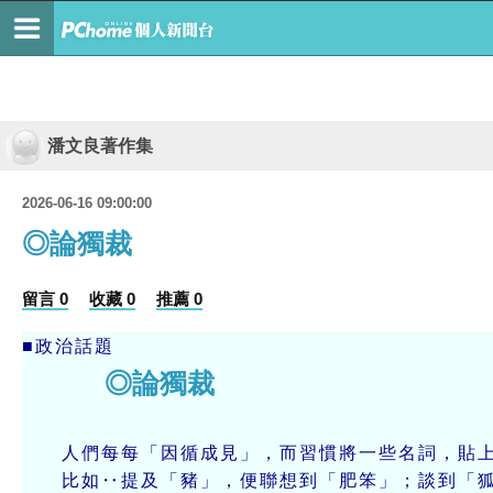
潘文良著作集
2026-06-16 09:00:00
◎論獨裁
留言 0
收藏 0
推薦 0
■政治話題
◎論獨裁
⊕潘
人們每每「因循成見」，而習慣將一些名詞，貼上
比如‥提及「豬」，便聯想到「肥笨」；談到「狐