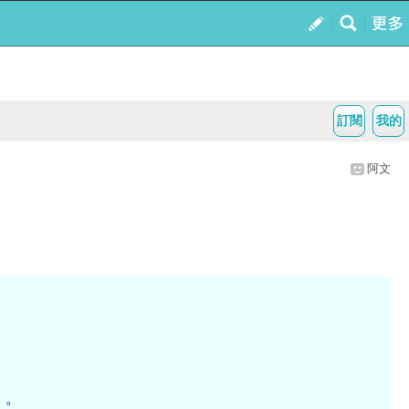
訂閱
我的
阿文
」。