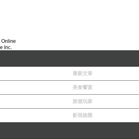
號‥
推入「非核家園」的懸崖。
了電。
，便是‥電網傾頹、百業難張、民生艱困——民間綠能公
 Online
電，弊案重重啦！）
 Inc.
實的鐵拳，終於擊垮了驕慢的謊言——到了二〇二六年，
正回歸」，成了‥
最新文章
至極！
美食饗宴
，多數暴力，綁架國家」的最不幸典範！
選票的口號時——
旅遊玩家
單、共同承擔。
影視娛樂
。
不同意，對伊拉克動武，
以「懷疑擁有大規模毀滅性生化武器」為由，對伊拉克，