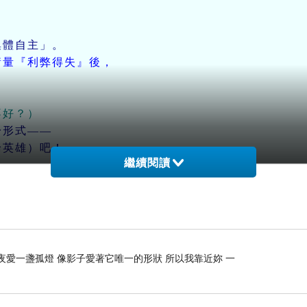
體自主」。
衡量『利弊得失』後，
不好？）
形式——
論英雄）吧！
繼續閱讀
夜愛一盞孤燈 像影子愛著它唯一的形狀 所以我靠近妳 一
裁就不對！）
主就不對！）