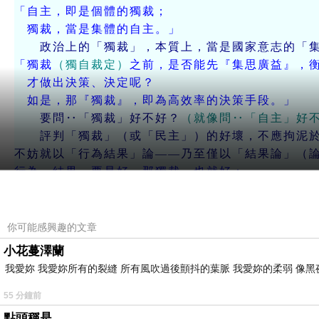
「自主，即是個體的獨裁；
獨裁，當是集體的自主。」
政治上的「獨裁」，本質上，當是國家意志的「集
「獨裁
（獨自裁定）
之前，是否能先『集思廣益』，
才做出決策、決定呢？
如是，那『獨裁』，即為高效率的決策手段。」
要問‥「獨裁」好不好？
（就像問‥「自主」好
評判「獨裁」（或「民主」）的好壞，不應拘泥於
不妨就以「行為結果」論——乃至僅以「結果論」（
行為、結果，要是好，那獨裁，也就好；
行為、結果，要是壞，那獨裁，也就壞。
結果是‥福國利民，其獨裁，何錯之有？
結果是‥禍國殃民，其獨裁，即是罪過！
你可能感興趣的文章
簡言之‥
小花蔓澤蘭
「獨裁好不好——看人怎麼搞，就看結果好不好。
我愛妳 我愛妳所有的裂縫 所有風吹過後顫抖的葉脈 我愛妳的柔弱 像黑
制度無錯對、結果定是非。」
（結果是好的，其獨裁，也沒錯；結果是壞的，那獨
55 分鐘前
結果是好的，其民主，也就好；結果是壞的，那民
點頭稱是