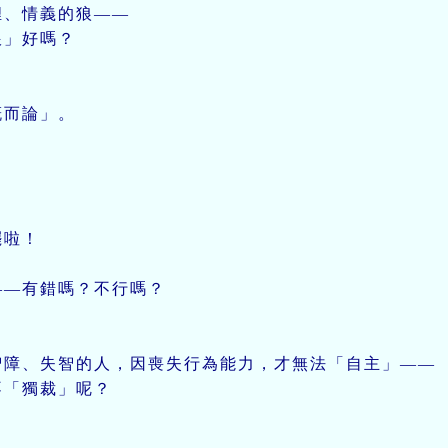
、情義的狼——
狠」好嗎？
而論」。
罷啦！
——有錯嗎？不行嗎？
障、失智的人，因喪失行為能力，才無法「自主」——
不「獨裁」呢？