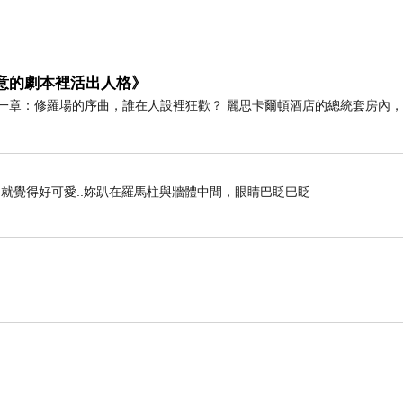
假意的劇本裡活出人格》
」吧！
一章：修羅場的序曲，誰在人設裡狂歡？ 麗思卡爾頓酒店的總統套房內
，還真要打個問號哩！）
數」。
生出‥「多數暴力少數」，或「少數綁架多數」的畸形
就覺得好可愛..妳趴在羅馬柱與牆體中間，眼睛巴眨巴眨
，也不過四年，居然靠著執政優勢，用一年多的時間，
是喔！」
佈、不執行」的焦土手段！
橫霸凌呢？
期的政治操弄，與意識形態綑綁下，成為不容質疑的「