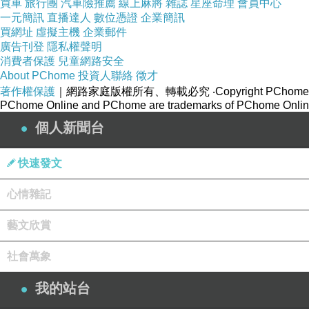
買車
旅行團
汽車險推薦
線上麻將
雜誌
星座命理
會員中心
回顧過往，政客與側翼，高喊了四十年的神聖口
一元簡訊
直播達人
數位憑證
企業簡訊
「我是人，我反核！反核救臺灣！」
買網址
虛擬主機
企業郵件
廣告刊登
隱私權聲明
這股狂熱，在二〇二五年，硬生生地，終於將臺灣
消費者保護
兒童網路安全
然而，用愛，發不了電；意識形態，終究也發不
About PChome
投資人聯絡
徵才
隨著核電廠，悉數除役，綠能神話破滅，緊接而來的
著作權保護
｜網路家庭版權所有、轉載必究
‧Copyright PChome
價，不得不漲；物價，不得不漲。
（就別提那綠能光
PChome Online and PChome are trademarks of PChome Online
當國家元氣大傷，國際競爭力，全面崩盤之際，現
個人新聞台
極其諷刺的大轉彎。
昔日的道德高地，瞬間塌陷，口號變調，終於「校
快速發文
「我是人，我返核！返核救臺灣！」
從「反核」到「返核」，一字之轉，可見其荒謬
心情雜記
這不僅僅是一場政治現形記，更是「民主流為民粹
當國家大政，不取決於科學與理性，而取決於騙取
藝文欣賞
那盲目盲從的代價，卻終究要由兩千三百萬人民來買
社會萬象
再看看國際叢林，那自詡為「民主燈塔」的美國
我的站台
當年，美國總統小布希，聯合國安理會表決，多數
但美國，仍是憑著一劑形同「洗衣粉」的偽情報，便