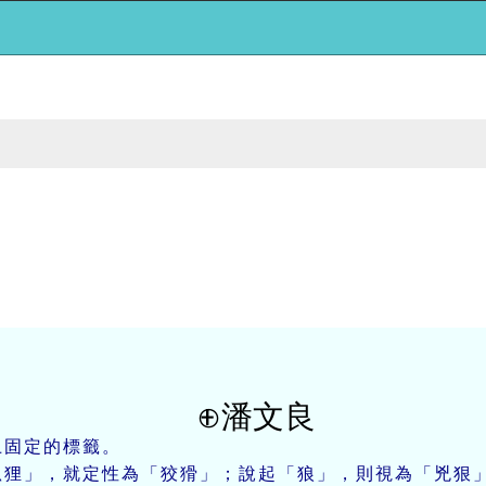
文良
固定的標籤。
狸」，就定性為「狡猾」；說起「狼」，則視為「兇狠