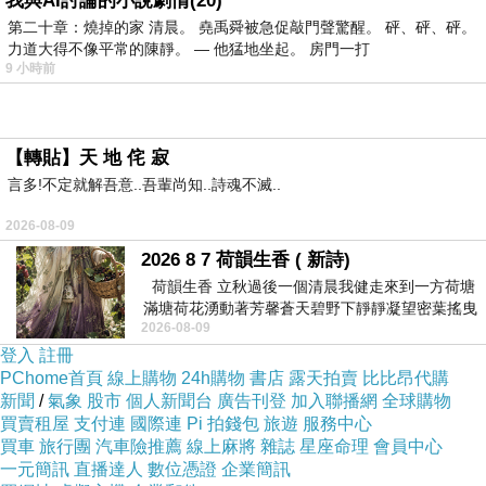
我與AI討論的小說劇情(20)
背景
第二十章：燒掉的家 清晨。 堯禹舜被急促敲門聲驚醒。 砰、砰、砰。
力道大得不像平常的陳靜。 — 他猛地坐起。 房門一打
9 小時前
【轉貼】天 地 侘 寂
◎招思良_007
上一篇：
言多!不定就解吾意..吾輩尚知..詩魂不滅..
◎招思良_009
下一篇：
2026-08-09
2026 8 7 荷韻生香 ( 新詩)
荷韻生香 立秋過後一個清晨我健走來到一方荷塘
滿塘荷花湧動著芳馨蒼天碧野下靜靜凝望密葉搖曳
2026-08-09
幽泉中復有蛙鳴嘓嘓水波裡搖曳
登入
註冊
PChome首頁
線上購物
24h購物
書店
露天拍賣
比比昂代購
新聞
/
氣象
股市
個人新聞台
廣告刊登
加入聯播網
全球購物
買賣租屋
支付連
國際連
Pi 拍錢包
旅遊
服務中心
買車
旅行團
汽車險推薦
線上麻將
雜誌
星座命理
會員中心
一元簡訊
直播達人
數位憑證
企業簡訊