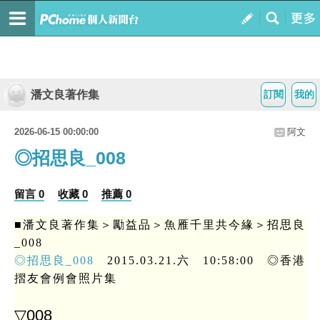
潘文良著作集
訂閱
我的
2026-06-15 00:00:00
阿文
◎招思良_008
留言 0
收藏 0
推薦 0
■潘文良著作集＞勵益品＞魚雁千里共今緣＞招思良
_008
◎招思良_008
2015.03.21.六 10:58:00 ◎香港
摺友會例會照片集
▽008