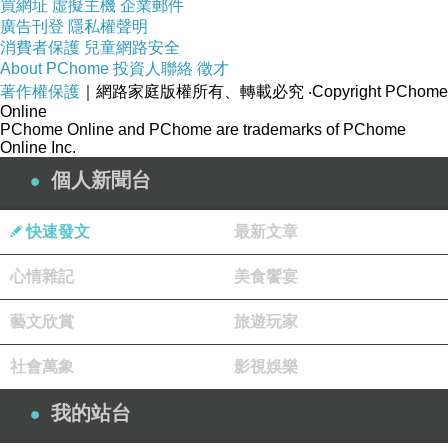
買網址
虛擬主機
企業郵件
廣告刊登
隱私權聲明
消費者保護
兒童網路安全
About PChome
投資人聯絡
徵才
著作權保護
｜網路家庭版權所有、轉載必究
‧Copyright PChome
Online
PChome Online and PChome are trademarks of PChome
Online Inc.
個人新聞台
快速發文
最新文章
心情雜記
美食饗宴
藝文欣賞
旅遊玩家
社會萬象
影視娛樂
我的站台