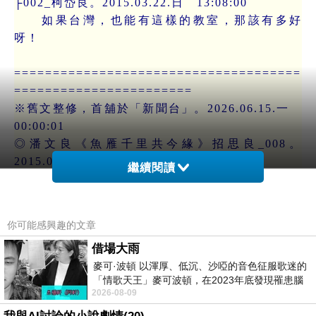
├002_柯岱良。2015.03.22.日 13:08:00
如果台灣，也能有這樣的教室，那該有多好
呀！
=====================================
=======================
※舊文整修，首舖於「新聞台」。2026.06.15.一
00:00:01
◎潘文良《魚雁千里共今緣》招思良_008。
2015.03.21.六 10:58:00
繼續閱讀
https://mypaper.pchome.com.tw/avun01/post/138
5012461
你可能感興趣的文章
※
佈告於臉書。
借場大雨
※內存於：我的網站/01/B/B8/B8/B8zE/招思良
麥可·波頓 以渾厚、低沉、沙啞的音色征服歌迷的
_01.htm
「情歌天王」麥可波頓，在2023年底發現罹患腦
■標籤：#香港 #摺友 #照片 #多謝 #老師 #提醒 #休
2026-08-09
瘤「祈禱早日康復，一切都好」。
息 #時間 #未經 #作者 #同意 #作品 #刪除 #少量 #