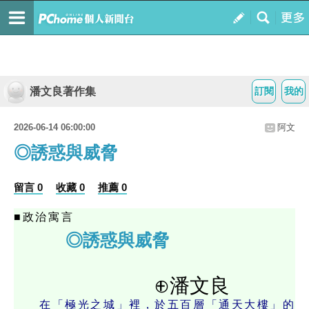
潘文良著作集
訂閱
我的
2026-06-14 06:00:00
阿文
◎誘惑與威脅
留言 0
收藏 0
推薦 0
■政治寓言
◎誘惑與威脅
⊕潘文良
在「極光之城」裡，於五百層「通天大樓」的