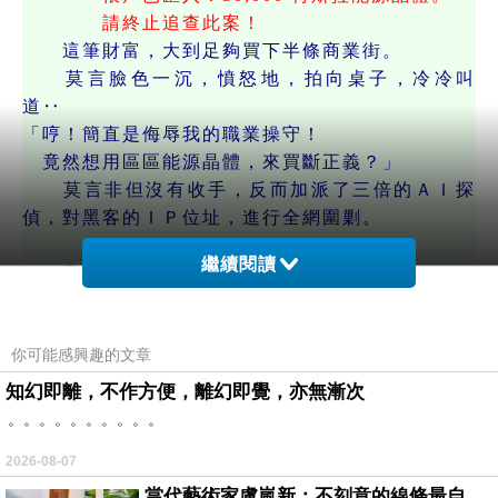
請終止追查此案！
這筆財富，大到足夠買下半條商業街。
莫言臉色一沉，憤怒地，拍向桌子，冷冷叫
道‥
「哼！簡直是侮辱我的職業操守！
竟然想用區區能源晶體，來買斷正義？」
莫言非但沒有收手，反而加派了三倍的ＡＩ探
偵，對黑客的ＩＰ位址，進行全網圍剿。
繼續閱讀
又過了一天——
當莫言再次，坐在控制台前時——
警報器沒響，但主螢幕中央，只緩慢地浮現
你可能感興趣的文章
出，一個閃爍著金光的驚人數字‥
100,000,000 兆赫茲——核心終極權限。
知幻即離，不作方便，離幻即覺，亦無漸次
莫言整個人，僵在椅子上，眼神劇烈晃動——
。。。。。。。。。。
這不是金錢，這是「終極密鑰」（無上限的運
2026-08-07
算資源與權限）——
只要擁有它，就能獲得，整個城市，網路的絕對控
當代藝術家盧嵐新：不刻意的線條最自由，讓色彩流動、筆觸自己說話