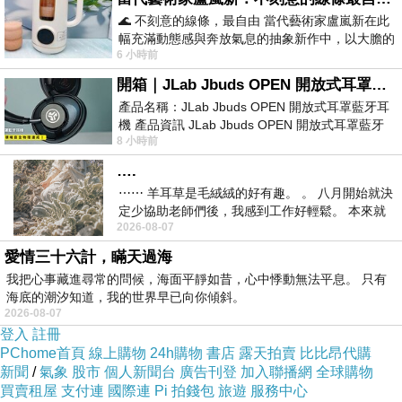
制權，甚至能讓人， 成為如同神明一般的存在。
🌊 不刻意的線條，最自由 當代藝術家盧嵐新在此
幅充滿動態感與奔放氣息的抽象新作中，以大膽的
對方列出的代碼，已經超越了，人類社會財富
6 小時前
藍色顏料在白色畫布上揮灑、壓印與流淌
的定義。
開箱｜JLab Jbuds OPEN 開放式耳罩藍牙耳機 - 設計美學，輕巧、透氣、環境音全物理達成！
莫言坐在黑暗中，看著那個數字，整整思考了
產品名稱：JLab Jbuds OPEN 開放式耳罩藍牙耳
一夜。
機 產品資訊 JLab Jbuds OPEN 開放式耳罩藍牙
8 小時前
耳機評語：非常有特色，值得喜愛美型工
第三天——
….
莫言默默地，按下了「取消追蹤」的按鈕，將
⋯⋯ 羊耳草是毛絨絨的好有趣。 。 八月開始就決
那起嚴重的基因案，歸檔封存，不再過問。
定少協助老師們後，我感到工作好輕鬆。 本來就
後來——
2026-08-07
不是我的工作啊。 真
莫言最信任的助理，百思不得其解，在私底
愛情三十六計，瞞天過海
下，悄悄問他道‥
我把心事藏進尋常的問候，海面平靜如昔，心中悸動無法平息。 只有
「主管！我們明明，已經鎖定黑客的尾巴了，為什
海底的潮汐知道，我的世界早已向你傾斜。
麼，突然放棄？
2026-08-07
登入
您的原則，到哪裡去了？」
註冊
PChome首頁
線上購物
24h購物
書店
露天拍賣
比比昂代購
莫言自嘲地，笑了笑，看著窗外，繁華的科技
新聞
/
氣象
股市
個人新聞台
廣告刊登
加入聯播網
全球購物
大城市，淡淡地說‥
買賣租屋
支付連
國際連
Pi 拍錢包
旅遊
服務中心
「當籌碼，多到十億兆赫茲的時候，