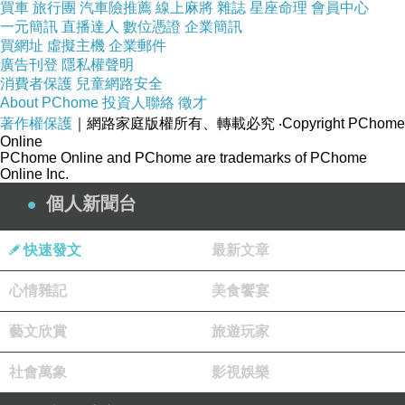
買車
旅行團
汽車險推薦
線上麻將
雜誌
星座命理
會員中心
那股力量，連中央主機的底層邏輯，都能修改，
一元簡訊
直播達人
數位憑證
企業簡訊
更何況‥是我們這個，血肉之軀的人類呢？
買網址
虛擬主機
企業郵件
廣告刊登
隱私權聲明
既然，這股力量，連核心規則，都能買通，
消費者保護
兒童網路安全
那在這個世界上，還有什麼，是他們辦不到的？
About PChome
投資人聯絡
徵才
如果我繼續，執迷不悟，對方的下一步，就不是
著作權保護
｜網路家庭版權所有、轉載必究
‧Copyright PChome
收買我，
Online
PChome Online and PChome are trademarks of PChome
而是動用這個權限，把我從這個世界上『格式
Online Inc.
化』（物理性抹除）。
個人新聞台
我停止查辦，不是因為貪婪，而是為了‥
在這個連神，都能被買通的系統裡，
保住大家，還有我這條，微不足道的性命啊！」
快速發文
最新文章
助理聽完，也跟著默然無語了。
心情雜記
美食饗宴
在這個「數據通神」的未來世界裡，原來早就
沒有了‥絕對的公正。
藝文欣賞
旅遊玩家
※寓意
社會萬象
影視娛樂
故事在於描述‥原本堅持原則的人，在面對巨