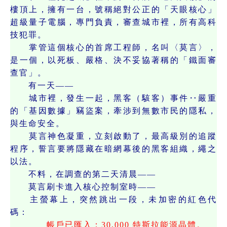
樓頂上，擁有一台，號稱絕對公正的「天眼核心」
超級量子電腦，專門負責，審查城市裡，所有高科
技犯罪。
掌管這個核心的首席工程師，名叫〈莫言〉，
是一個，以死板、嚴格、決不妥協著稱的「鐵面審
查官」。
有一天——
城市裡，發生一起，黑客（駭客）事件‥嚴重
的「基因數據」竊盜案，牽涉到無數市民的隱私，
與生命安全。
莫言神色凝重，立刻啟動了，最高級別的追蹤
程序，誓言要將隱藏在暗網幕後的黑客組織，繩之
以法。
不料，在調查的第二天清晨——
莫言刷卡進入核心控制室時——
主螢幕上，突然跳出一段，未加密的紅色代
碼：
帳戶已匯入：30,000 特斯拉能源晶體。