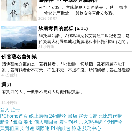
歲律禪心 - 半塘新月朦朧醉
石女士的創作空間，極具雅趣。
來到了立秋 ， 意味著夏天即將過去 ， 秋 ，揪也
， 物於此而揪歛 ， 與格友分享此立秋聯。
2026-08-07
◇阿婆的庭院（新聞台）
http://mypaper.pchome.com.tw/news/nlmnreev/
炫麗奪目的蛋糕 (5/11)
◇美麗書間（臉書）
維托里亞諾，又稱為維克多艾曼紐二世紀念堂，是
位於義大利羅馬威尼斯廣場和卡比托利歐山之間，
https://www.facebook.com/meili.milonni
21 小時前
用以紀念統一義大利統一後的的第一位國
◇臺北市蘇軾文化研究會（臉書社團）
佛菩薩名善知識
諸佛菩薩亦復如是，若有見者，即得斷除一切煩惱，雖有四魔不能干
https://www.facebook.com/groups/199721455749
亂，若有觸者命不可夭、不生不死、不退不沒。所謂觸者，若在佛邊聽
8164/
45 分鐘前
受
實力
=====================================
有實力的人，一般聽不見別人對他們說實話。
=======================
※本文首舖「新聞台。潘文良著作集」。
14 小時前
◎潘文良《致石美麗聯》。2026.06.11.四
登入
註冊
PChome首頁
線上購物
24h購物
書店
露天拍賣
比比昂代購
07:00:00
新聞
/
氣象
股市
個人新聞台
廣告刊登
加入聯播網
全球購物
買賣租屋
支付連
國際連
Pi 拍錢包
旅遊
服務中心
https://mypaper.pchome.com.tw/avun01/post/138