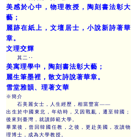
美感於心中，物理教授，陶刻書法彰大
藝；
麗跡在紙上，文壇居士，小說新詩著華
章。
文理交輝
其二‥
美寓理學中，陶刻書法彰大藝；
麗生筆墨裡，散文詩說著華章。
雪堂雅韻、理著文華
※簡介
石美麗女士，人生經歷，相當豐富——
出生於中國東北，年幼時，又因戰亂，遷至韓國；
後來到臺灣，就讀師範大學。
畢業後，曾回韓國任教，之後，更赴美國，攻讀物
理博士，成為大學教授。