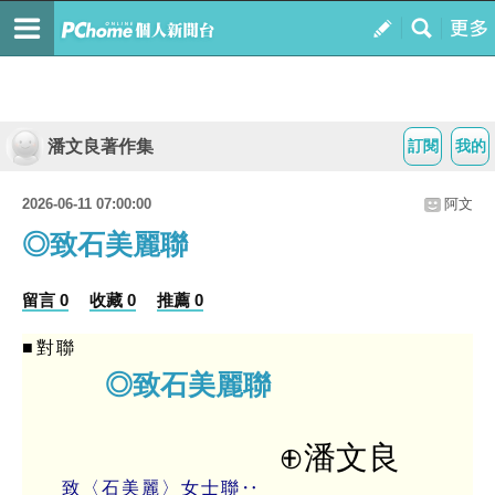
潘文良著作集
訂閱
我的
2026-06-11 07:00:00
阿文
◎致石美麗聯
留言 0
收藏 0
推薦 0
■對聯
◎致石美麗聯
⊕潘文良
致〈石美麗〉女士聯‥