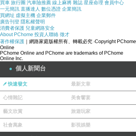
買車
旅行團
汽車險推薦
線上麻將
雜誌
星座命理
會員中心
5003411
一元簡訊
直播達人
數位憑證
企業簡訊
※佈告於阿文臉書。
買網址
虛擬主機
企業郵件
廣告刊登
隱私權聲明
消費者保護
兒童網路安全
https://www.facebook.com/avun.pan/posts/pfbid0ZVmQskTiegmXK8DMU58D9GPpsGd9rAFs3YBnaFFj78wABCNAKjkjRaqY49DPCRwjl
About PChome
投資人聯絡
徵才
※佈告於阿婆臉書。
著作權保護
｜網路家庭版權所有、轉載必究
‧Copyright PChome
Online
PChome Online and PChome are trademarks of PChome
https://www.facebook.com/meili.milonni/posts/174924
Online Inc.
6873289799
個人新聞台
※佈告於臉書「觀照思惟錄」。
快速發文
最新文章
https://www.facebook.com/groups/220244542125363/posts/17976595
47717180/
心情雜記
美食饗宴
※內存於：我的網站/01/B/B1/B1_109-1.htm
■標籤：美感 #物理 #教授 #陶刻 #書法 #大藝 #麗
藝文欣賞
旅遊玩家
跡 #紙上 #文壇 #居士 #小說 #新詩 #華章 #理學 #
筆墨
社會萬象
影視娛樂