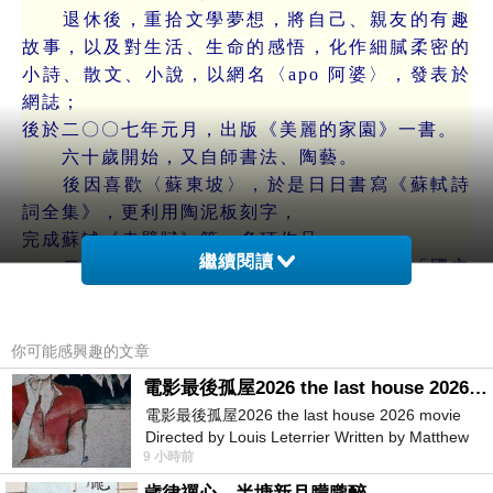
退休後，重拾文學夢想，將自己、親友的有趣
故事，以及對生活、生命的感悟，化作細膩柔密的
小詩、散文、小說，以網名〈apo 阿婆〉，發表於
網誌；
後於二〇〇七年元月，出版《美麗的家園》一書。
六十歲開始，又自師書法、陶藝。
後因喜歡〈蘇東坡〉，於是日日書寫《蘇軾詩
詞全集》，更利用陶泥板刻字，
完成蘇軾《赤壁賦》等，多項作品。
繼續閱讀
二〇二四年二月二日，至三月五日，於「國立
中正紀念堂」，
舉辨「我與蘇東坡」（陶刻、文抄蘇東坡詩詞賦
文）石美麗〈叔芳〉個人展。
你可能感興趣的文章
乃至成立「臺北市蘇軾文化學會」，號召喜愛
電影最後孤屋2026 the last house 2026 movie
蘇東坡的粉絲加入！
電影最後孤屋2026 the last house 2026 movie
Directed by Louis Leterrier Written by Matthew
9 小時前
【雪堂雅韻】
Robinson Starring Greta Lee Wa
⊕「雪堂」為蘇東坡在黃州的書齋名，用此稱呼