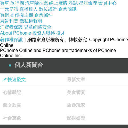
買車
旅行團
汽車險推薦
線上麻將
雜誌
星座命理
會員中心
路，終身畏見翠衣人。
一元簡訊
直播達人
數位憑證
企業簡訊
只見利益不顧義，盲目貪圖不實際。作為損人不利
買網址
虛擬主機
企業郵件
廣告刊登
隱私權聲明
己，惡名流佈徒嘆息。
消費者保護
兒童網路安全
About PChome
投資人聯絡
徵才
=====================================
著作權保護
｜網路家庭版權所有、轉載必究
‧Copyright PChome
=======================
Online
※本文首舖於「新聞台。潘文良著作集」。
PChome Online and PChome are trademarks of PChome
Online Inc.
◎潘文良政治寓言《金鵰與翠鳥》。2026.06.10.
三 06:00:00
個人新聞台
https://mypaper.pchome.com.tw/avun01/post/138
快速發文
最新文章
5001584
心情雜記
美食饗宴
※佈告於阿文臉書。
藝文欣賞
旅遊玩家
https://www.facebook.com/avun.pan/posts/pfbid0B82E8yfd9tp8uzm6rrFLporEGyrGWZYwkoYgmt1dcd4zu89MfCY2DW13FnPwJgvm
社會萬象
影視娛樂
l
※佈告於臉書「觀照思惟錄」。