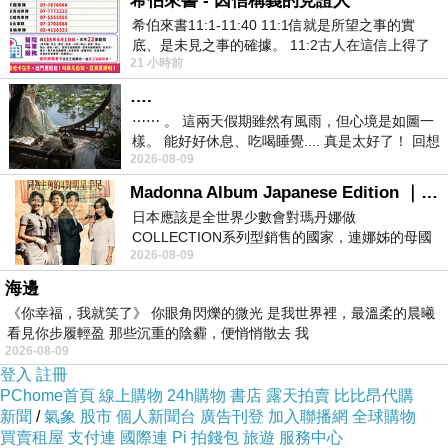
希伯來書 - 因信稱義的見證人
希伯來書11:1-11:40 11:1信就是所望之事的實
底、是未見之事的確據。 11:2古人在這信上得了
※寓意
21 小時前
美好的證據。 11:3我們因着信、就知道
貪婪，常使人失去理智。
….
盲目的貪婪，會讓人失去基本的常識。
⋯⋯ 。 這兩天假期雖然有風雨，但心境是如圖一
有些人，執著於占有，不屬於自己，甚至對自
樣。 能好好休息、吃喝睡覺.... 真是太好了！ 回想
己，毫無用處的「虛名」或「微利」，不惜傷人害
2026-08-09
起來，以前根本就很難有這
命；結果，不僅一無所獲，反而讓自己，陷入終身
Madonna Album Japanese Edition ｜瑪丹娜專輯們2026年日本版重發系列
的恐懼與罪疚之中。
日本應該是全世界少數會對瑪丹娜做
有些人，為了爭奪一個「名聲」或「位置」，
COLLECTION系列型銷售的國家，連娜姊的母國
不惜毀掉，他人賴以生存的根本，到頭來，才發
2026-08-09
美國都沒對她這樣過，這全拜在他們到現在唱片
現‥那東西，對自己毫無價值，反而毀了，自己的
海邊
羽翼與前途。
《你幸福，我就笑了》 你眼角閃爍的微光 是我世界裡，最溫柔的晨曦
・盲目貪圖，不切實際的利益，最終損人不利己，
看見你步履輕盈 那些沉重的陰霾，便悄悄散去 我
且背負惡名。
2026-08-09
・以大欺小、得不償失。
登入
註冊
PChome首頁
線上購物
24h購物
書店
露天拍賣
比比昂代購
新聞
/
氣象
股市
個人新聞台
廣告刊登
加入聯播網
全球購物
詩曰‥
買賣租屋
支付連
國際連
Pi 拍錢包
旅遊
服務中心
鵰心自傲奪棲身，碎骨殘巢不蔽塵。折爪蒙羞荒漠