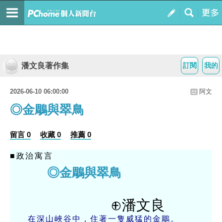
潘文良著作集
訂閱
我的
2026-06-10 06:00:00
阿文
◎金鵰與翠鳥
留言 0
收藏 0
推薦 0
■政治寓言
◎金鵰與翠鳥
⊕潘文良
在深山峽谷中，住著一隻威猛的金鵰。