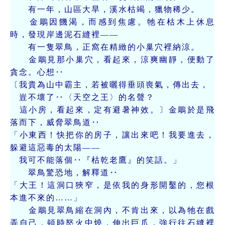
有一年，山區大旱，溪水枯竭，獵物稀少。
金鵰因饑渴，而感到焦慮。牠在枯木上休息
時，發現岸邊泥石縫裡——
有一隻翠鳥，正窩在精緻的小巢穴裡納涼。
金鵰見那小巢穴，看起來，涼爽幽靜，便動了
貪念。心想‥
〔我貴為山中霸主，若被曬得垂頭喪氣，傳出去，
豈不壞了‥〈天空之王〉的名聲？
這小房，看起來，定有避暑神效。〕金鵰於是飛
落而下，威脅翠鳥道‥
「小東西！快把你的房子，讓出來吧！我要進去，
躲避這惡毒的太陽——
我可不能落個‥『枯乾老鷹』的笑話。」
翠鳥驚恐地，解釋道‥
「大王！這洞口狹窄，是依我的身形開鑿的，您根
本進不來的……」
金鵰見翠鳥縮在洞內，不肯出來，以為牠在戲
弄自己，頓時怒火中燒，伸出巨爪，強行往石縫裡