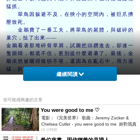
猛抓。
翠鳥因躲避不及，在狹小的空間內，被巨爪擠
壓致死。
金鵰費了一番工夫，將翠鳥的屍體，與破碎的
巢穴，扯了出來——
金鵰看著那堆碎骨草屑，試圖把頭鑽進去，卻連一
隻眼睛，都遮不住，更別提什麼避暑了。最後，金
鵰依然被曬得狼狽不堪，還因為在亂石中，用力過
猛，折斷了，自己引以為傲的利爪。
繼續閱讀
不久——
森林裡的守衛鳥，發現了翠鳥的慘狀。
你可能感興趣的文章
《山林法典》規定‥「強奪棲所者，必須受放
逐。」
You were good to me ♡
金鵰害怕，會被眾鳥唾棄、失去霸主地位，只
電影：《完美世界》 歌曲：Jeremy Zucker &
好連夜，逃離領地，躲進荒涼的沙漠。從此，只要
Chelsea Cutler - you were good to me 妳對我真
18 小時前
好 因
看見藍色的羽毛，就以為是翠鳥回來報冤，終日惶
惶不安，再也無法在藍天自由翱翔。