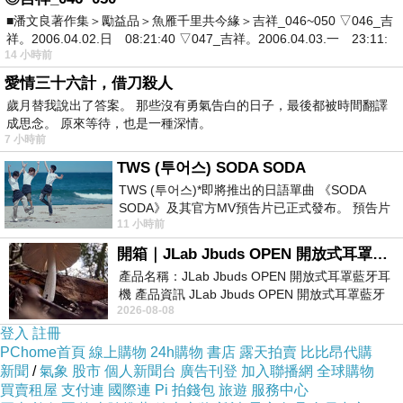
老松鼠看著牠，緩緩地問道‥
■潘文良著作集＞勵益品＞魚雁千里共今緣＞吉祥_046~050 ▽046_吉
祥。2006.04.02.日 08:21:40 ▽047_吉祥。2006.04.03.一 23:11:
「你那一肚子，隨時準備蜇人的毒液，還有你那暴
14 小時前
躁易怒的壞脾氣，
愛情三十六計，借刀殺人
是打算留在這裡，還是準備，隨身帶去新家
歲月替我說出了答案。 那些沒有勇氣告白的日子，最後都被時間翻譯
呢？」
成思念。 原來等待，也是一種深情。
黃蜂聽了，老羞成怒地，大叫道‥
7 小時前
「你這叫什麼話？這是我與生俱來的武器，難道‥
TWS (투어스) SODA SODA
能平白無故丟下嗎？」
TWS (투어스)*即將推出的日語單曲 《SODA
老松鼠聽了，嘆了一口氣，縮回樹洞前，丟下
SODA》及其官方MV預告片已正式發布。 預告片
最後一句話‥
11 小時前
一經發布， 就引發了粉絲們對這次夏季回
「那麼，請記住我的忠告‥
開箱｜JLab Jbuds OPEN 開放式耳罩藍牙耳機 - 設計美學，輕巧、透氣、環境音全物理達成！
到了花之谷，你很快又會發現‥那裡的居民，同
產品名稱：JLab Jbuds OPEN 開放式耳罩藍牙耳
樣惡毒。
機 產品資訊 JLab Jbuds OPEN 開放式耳罩藍牙
2026-08-08
用不了多久，你那帶著毒刺的屁股，就會在那
耳機評語：非常有特色，值得喜愛美型工
登入
註冊
裡，被憤怒的群眾，撕個粉碎。」
PChome首頁
線上購物
24h購物
書店
露天拍賣
比比昂代購
新聞
/
氣象
股市
個人新聞台
廣告刊登
加入聯播網
全球購物
※寓意
買賣租屋
支付連
國際連
Pi 拍錢包
旅遊
服務中心
故事描述‥不改自身劣根性，到哪都無法與人