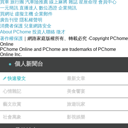
買車
旅行團
汽車險推薦
線上麻將
雜誌
星座命理
會員中心
相處，還總是把自身問題，歸咎於環境惡劣。
一元簡訊
直播達人
數位憑證
企業簡訊
買網址
虛擬主機
企業郵件
⊕一、江山易改，本性難移。
廣告刊登
隱私權聲明
黃蜂滿腹怨氣，責怪身邊的鄰居惡毒，於是想
消費者保護
兒童網路安全
逃往世外桃源。
About PChome
投資人聯絡
徵才
黃蜂想換新環境，卻不打算，改變自己愛蜇
著作權保護
｜網路家庭版權所有、轉載必究
‧Copyright PChome
人、暴躁的攻擊性。
Online
PChome Online and PChome are trademarks of PChome
不知道‥真正的「毒刺」和壞脾氣，都在自己
Online Inc.
身上，不改掉本性，走到哪裡，都會覺得別人對不
個人新聞台
起自己。
⊕二、盲目的環境逃避。
強烈諷刺現實生活中，某些「性格乖張、自私
快速發文
最新文章
自利」的人。
心情雜記
美食饗宴
他們在人際關係中，處處碰壁，卻從不檢討自
己，只會一味指責環境不好、別人排擠他。
藝文欣賞
旅遊玩家
⊕三、因果相隨的宿命‥
若一個人，不改變自己的缺點，與處事態度，
社會萬象
影視娛樂
那麼，無論他搬到，多麼完美的「福地」，最終還