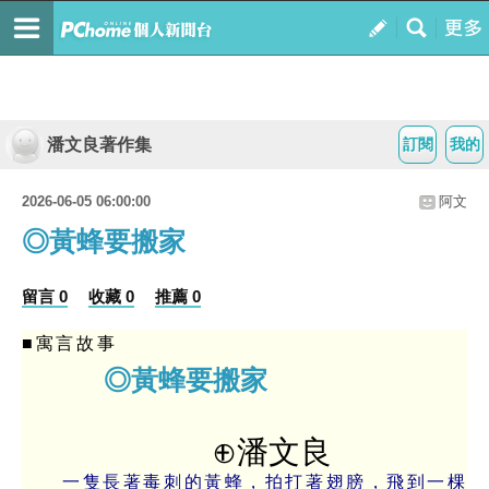
潘文良著作集
訂閱
我的
2026-06-05 06:00:00
阿文
◎黃蜂要搬家
留言 0
收藏 0
推薦 0
■寓言故事
◎黃蜂要搬家
⊕潘文良
一隻長著毒刺的黃蜂，拍打著翅膀，飛到一棵