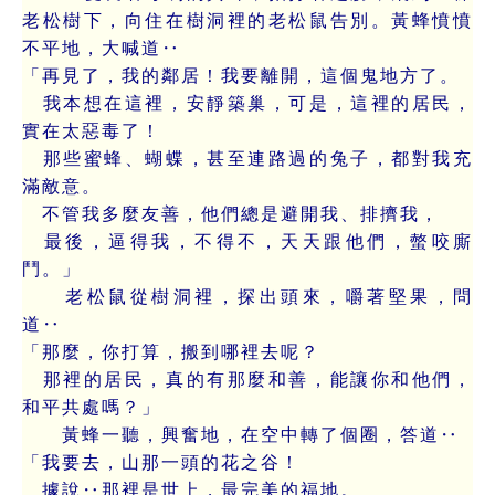
老松樹下，向住在樹洞裡的老松鼠告別。黃蜂憤憤
不平地，大喊道‥
「再見了，我的鄰居！我要離開，這個鬼地方了。
我本想在這裡，安靜築巢，可是，這裡的居民，
實在太惡毒了！
那些蜜蜂、蝴蝶，甚至連路過的兔子，都對我充
滿敵意。
不管我多麼友善，他們總是避開我、排擠我，
最後，逼得我，不得不，天天跟他們，螫咬廝
鬥。」
老松鼠從樹洞裡，探出頭來，嚼著堅果，問
道‥
「那麼，你打算，搬到哪裡去呢？
那裡的居民，真的有那麼和善，能讓你和他們，
和平共處嗎？」
黃蜂一聽，興奮地，在空中轉了個圈，答道‥
「我要去，山那一頭的花之谷！
據說‥那裡是世上，最完美的福地。