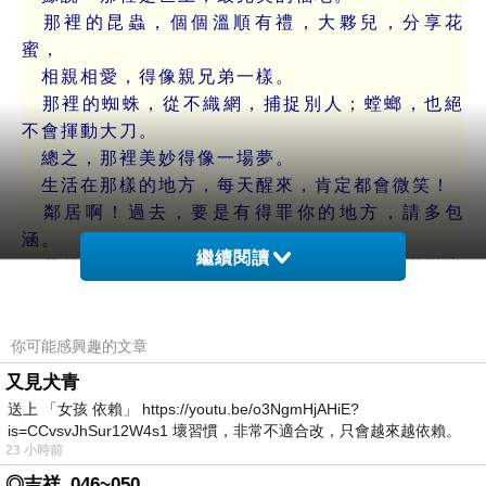
那裡的昆蟲，個個溫順有禮，大夥兒，分享花
蜜，
相親相愛，得像親兄弟一樣。
那裡的蜘蛛，從不織網，捕捉別人；螳螂，也絕
不會揮動大刀。
總之，那裡美妙得像一場夢。
生活在那樣的地方，每天醒來，肯定都會微笑！
鄰居啊！過去，要是有得罪你的地方，請多包
涵。
繼續閱讀
我的新生活，就要開始了，那裡，一定充滿甜蜜
與富足！
我再也不用，像在這裡一樣，白天要四處躲藏，
你可能感興趣的文章
夜裡也睡不安穩了。」
老松鼠點了點頭，平靜地說‥
又見犬青
「嗯！那就祝你‥一路順風！
送上 「女孩 依賴」 https://youtu.be/o3NgmHjAHiE?
不過，在你搬去新家之前，我有一個小小的疑
is=CCvsvJhSur12W4s1 壞習慣，非常不適合改，只會越來越依賴。
23 小時前
我害怕的
問，想請教你——」
◎吉祥_046~050
黃蜂急著拍動翅膀‥「你問吧！」