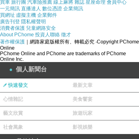
買車
旅行團
汽車險推薦
線上麻將
雜誌
星座命理
會員中心
地裡。
一元簡訊
直播達人
數位憑證
企業簡訊
買網址
虛擬主機
企業郵件
山羊在地上，連滾帶爬，頭上的乾樹枝，斷成
廣告刊登
隱私權聲明
兩截；身上的黃泥，也在拉扯中脫落，狼狽不堪
消費者保護
兒童網路安全
地，被趕出了牧場。
About PChome
投資人聯絡
徵才
著作權保護
｜網路家庭版權所有、轉載必究
‧Copyright PChome
山羊肚中饑餓，走投無路，只好垂頭喪氣地，
Online
PChome Online and PChome are trademarks of PChome
走回原本的荒山羊群。然而，牠身上的黃泥，還沒
Online Inc.
洗乾淨，殘留的乾樹枝，還死死纏在角上，看起
個人新聞台
來，古怪至極。
山羊一看到同伴，急忙喊道‥「兄弟們！我回
來了！」
快速發文
最新文章
帶頭的公羊老大，上下打量著牠，厭惡地，別
心情雜記
美食饗宴
過頭，叫道‥
「兄弟？我們的兄弟，從不弄這些‥虛偽的花招。
藝文欣賞
旅遊玩家
你身上，那股鹿群的傲慢味，和黏糊糊的爛泥，
真叫人看不起！
社會萬象
影視娛樂
你既然嫌棄羊群，就滾回你的‥皇家牧場去