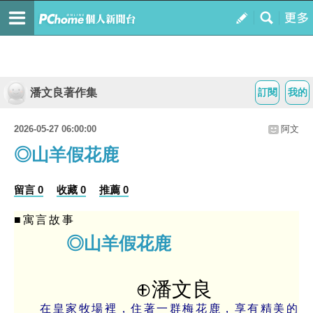
潘文良著作集
訂閱
我的
2026-05-27 06:00:00
阿文
◎山羊假花鹿
留言 0
收藏 0
推薦 0
■寓言故事
◎山羊假花鹿
⊕潘文良
在皇家牧場裡，住著一群梅花鹿，享有精美的