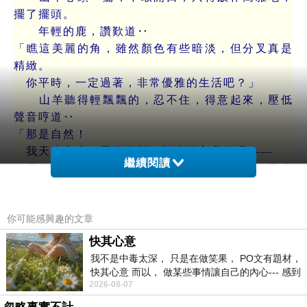
擺了擺頭。
年輕的鹿，讚歎道‥
「瞧這美麗的角，雖然顏色有些暗淡，但分叉真是
精緻。
你平時，一定過著，非常優雅的生活吧？」
山羊聽得輕飄飄的，忍不住，得意起來，壓低
聲音哼道‥
「那是自然！
我天生高貴，尋常草料，根本不入我的眼——
繼續閱讀
只有這皇家草場的精穀、黃豆，才配得上，我這
身尊貴的皮毛。」
鹿群的領頭老鹿，走了過來，狐疑地，盯著山
你可能感興趣的文章
羊的蹄子和尾巴，問道‥
「尊貴？可我怎麼覺得……你走路的姿態沉重，身
快其心意
上的斑點，也有一股泥腥味？
我不是中毒太深， 只是在做笑果， PO文有題材，
更重要的是，你的聲音……」
快其心意 而以， 做某些事情讓自己的內心--- 感到
2026-08-07
愉快。
就在這時，牧場外，山巔上，突然傳來一陣狼
嚎。