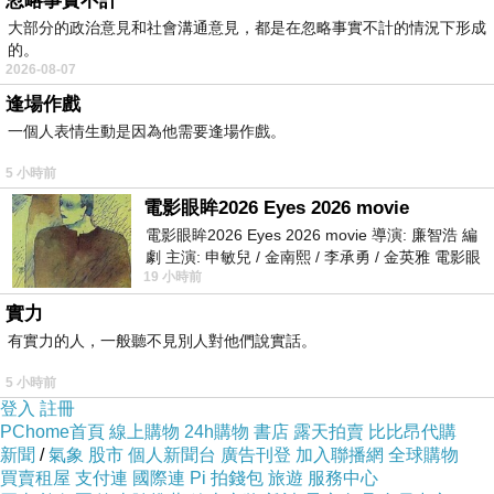
忽略事實不計
山羊生性膽小，一聽到狼嚎，頓時嚇得魂飛魄
大部分的政治意見和社會溝通意見，都是在忽略事實不計的情況下形成
的。
散；一瞬間，竟忘了所有偽裝，本能地扯開嗓門，
2026-08-07
發出了尖銳而驚恐的啼叫‥「咩……咩……救命
逢場作戲
啊……咩……」
一個人表情生動是因為他需要逢場作戲。
這無比高亢的「咩咩」羊叫聲，瞬間在安靜的
牧場上炸開。
5 小時前
鹿群全停下腳步。
電影眼眸2026 Eyes 2026 movie
領頭老鹿，忍不住，冷笑出聲道‥
電影眼眸2026 Eyes 2026 movie 導演: 廉智浩 編
「哼哼！哦……這就是你所謂‥天生高貴的『鹿
劇 主演: 申敏兒 / 金南熙 / 李承勇 / 金英雅 電影眼
鳴』啊？
19 小時前
眸2026描述攝影師徐珍因遺
我活了這麼久，倒頭一次聽說‥梅花鹿，會發出
實力
這種，丟人現眼的羊叫聲！」
有實力的人，一般聽不見別人對他們說實話。
年輕的鹿，也恍然大悟，憤怒地，啐了一口
道‥
5 小時前
登入
註冊
「呸！原來是一隻綁著樹枝的冒牌貨！
PChome首頁
線上購物
24h購物
書店
露天拍賣
比比昂代購
虧你剛才，還大言不慚地，談論『尊貴』，簡直
新聞
/
氣象
股市
個人新聞台
廣告刊登
加入聯播網
全球購物
令人作嘔！」
買賣租屋
支付連
國際連
Pi 拍錢包
旅遊
服務中心
老鹿揚起堅硬的蹄子，一腳把山羊，踹翻在泥