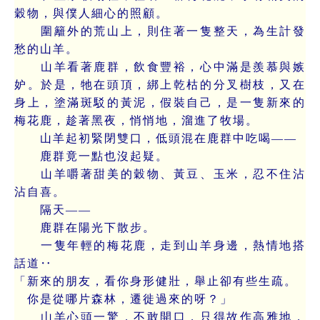
穀物，與僕人細心的照顧。
圍籬外的荒山上，則住著一隻整天，為生計發
愁的山羊。
山羊看著鹿群，飲食豐裕，心中滿是羨慕與嫉
妒。於是，牠在頭頂，綁上乾枯的分叉樹枝，又在
身上，塗滿斑駁的黃泥，假裝自己，是一隻新來的
梅花鹿，趁著黑夜，悄悄地，溜進了牧場。
山羊起初緊閉雙口，低頭混在鹿群中吃喝——
鹿群竟一點也沒起疑。
山羊嚼著甜美的穀物、黃豆、玉米，忍不住沾
沾自喜。
隔天——
鹿群在陽光下散步。
一隻年輕的梅花鹿，走到山羊身邊，熱情地搭
話道‥
「新來的朋友，看你身形健壯，舉止卻有些生疏。
你是從哪片森林，遷徙過來的呀？」
山羊心頭一驚，不敢開口，只得故作高雅地，