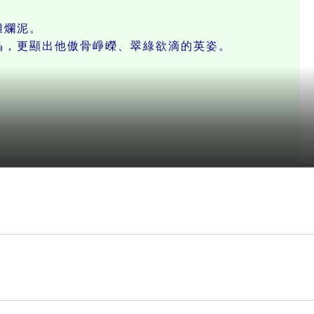
灘爛泥。
，更顯出他傲骨崢嶸、翠綠欲滴的英姿。
老實行善的「青松」。