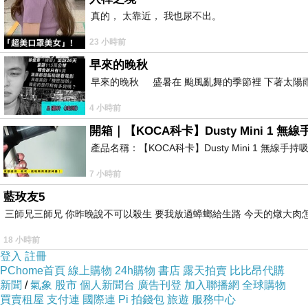
潘文良詩曰‥
真的， 太靠近， 我也尿不出。
彩蝶趨芳繞花蕊，孤松守拙任風吹。嚴霜一夜盡殘紅
23 小時前
借蔭貪婪搶大根，嬌紅矜色掩柴門。一朝歲暮寒霜至
莫將眼前鬥繁華，歲暮方知誰是家。烈雪欺凌真骨現
早來的晚秋
萬眾矚目總成空，喧囂過後盡歸風。莫笑皮囊多醜陋
早來的晚秋 盛暑在 颱風亂舞的季節裡 下著太陽雨
4 小時前
======================================
開箱｜【KOCA科卡】Dusty Mini 1 無
※本文首舖於「新聞台。潘文良著作集」。
產品名稱：【KOCA科卡】Dusty Mini 1 無線手
◎潘文良寓言故事《青松與春花》。2026.05.26.二 06:
https://mypaper.pchome.com.tw/avun01/post/138
7 小時前
※佈告於阿文臉書。
藍玫友5
https://www.facebook.com/avun.pan/posts/pfbid02Gr1d8Q1R1oQCkSTt3y28oEAJ9cHg5FZcSzppt7m53cFxeKazFmfT8fPVZJagaqewl
三師兄三師兄 你昨晚說不可以殺生 要我放過蟑螂給生路 今天的燉大肉
※佈告於臉書「觀照思惟錄」。
18 小時前
https://www.facebook.com/groups/220244542125363/posts/17844856
登入
註冊
※內存於：我的網站/01/B/B1/B1a/ab-06.htm
PChome首頁
線上購物
24h購物
書店
露天拍賣
比比昂代購
■標籤：#山頂 #歷經 #青松 #粗糙 #沉默 #春天 #泥土 
新聞
/
氣象
股市
個人新聞台
廣告刊登
加入聯播網
全球購物
買賣租屋
支付連
國際連
Pi 拍錢包
旅遊
服務中心