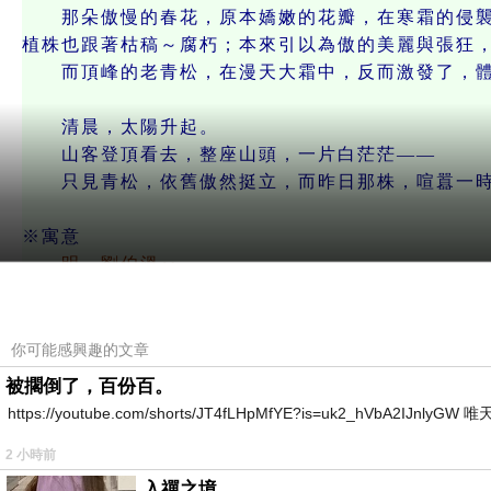
那朵傲慢的春花，原本嬌嫩的花瓣，在寒霜的侵襲
植株也跟著枯稿～腐朽；本來引以為傲的美麗與張狂
而頂峰的老青松，在漫天大霜中，反而激發了，體內
清晨，太陽升起。
山客登頂看去，整座山頭，一片白茫茫——
只見青松，依舊傲然挺立，而昨日那株，喧囂一時
※寓意
明。劉伯溫‥
「善似青松惡似花，看看眼前不如它。
有朝一日遭霜打，只見青松不見花。」
世間的「惡」或「虛華」，往往像春花一樣，在得
你可能感興趣的文章
然而，虛名與不義，終究禁不起，時間的洗鍊。
被擱倒了，百份百。
當命運的「嚴霜」，大難降臨時，虛偽的表象，會
https://youtube.com/shorts/JT4fLHpMfYE?is=uk2_hVbA2IJnlyG
唯有像青松般，扎根於善道、藏鋒守拙的人，才能
世人往往被外表迷惑，但唯有通過「經霜」的考驗
2 小時前
入禪之境