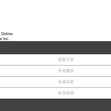
 Online
 Inc.
最新文章
美食饗宴
旅遊玩家
影視娛樂