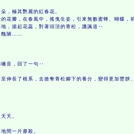
朵，極其艷麗的紅春花。
的花瓣，在春風中，搖曳生姿，引來無數蜜蜂、蝴蝶，
地，揚起花蕊，對著頭頂的青松，譏諷道‥
糙醜陋……
嗓音，回了一句‥
至伸長了根系，去搶奪青松腳下的養分，變得更加豐腴
。
夭夭。
地間一片肅殺。