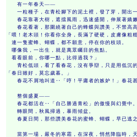
有一年春天——
一粒種子，在青松腳下的泥土裡，發了芽，開出一
春花靠著大樹，遮擋風雨，迅速盛開，伸展著嬌嫩
春花看著，那圍繞著自己的蜂蝶與讚美，不禁高高
「喂！老木頭！你看你全身，長滿了硬硬，皮膚像粗
連一隻蜜蜂、蝴蝶，都不願意，停在你的枝頭。
哪像我，一出生，就是萬眾矚目的焦點。
看看眼前，你哪一點，比得過我？」
青松低頭，看了看春花，沒有爭辯，只是用低沉的
「春日雖好，莫忘歲暮。」
春花不屑地叫道‥「哼！平庸者的嫉妒！」春花甚
整個盛夏——
春花都活在‥「自己勝過青松」的傲慢與幻覺中
轉眼間，秋風掃過，暴雨傾盆。
春夏日間，那些讚美春花的蜜蜂、蝴蝶，早已逃之
當第一場，嚴冬的寒霜，在深夜，悄然降臨時，天