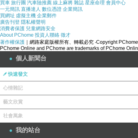
買車
旅行團
汽車險推薦
線上麻將
雜誌
星座命理
會員中心
一元簡訊
直播達人
數位憑證
企業簡訊
買網址
虛擬主機
企業郵件
廣告刊登
隱私權聲明
消費者保護
兒童網路安全
◎孔雀與麻雀
上一篇：
About PChome
投資人聯絡
徵才
◎山羊假花鹿
下一篇：
著作權保護
｜網路家庭版權所有、轉載必究
‧Copyright PChome
PChome Online and PChome are trademarks of PChome Online
個人新聞台
快速發文
心情雜記
藝文欣賞
社會萬象
我的站台