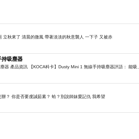
，唯見蒼髯雪中垂。
，化作泥塗不見痕。
，頂峰唯有不凋花。
，經霜始信是英雄。
 立秋來了 清晨的微風 帶著淡淡的秋意襲人 一下子 又被赤
======================
線手持吸塵器
持吸塵器 產品資訊 【KOCA科卡】Dusty Mini 1 無線手持吸塵器評語： 
00:00
4885842
怎辦？ 你是否要虔誠茹素？ 蛤？別說師妹愛記仇 我希望
25701239/
#艷麗 #嬌嫩 #讚美 #焦點 #嫉妒 #幻覺 #激發 #挺立