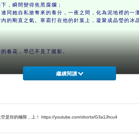
下，瞬間變得焦黑腐爛；
，連同她自私搶奪來的養分，一夜之間，化為泥地裡的一
的剛直之氣。寒霜打在他的針葉上，凝聚成晶瑩的冰晶
的春花，早已不見了蹤影。
繼續閱讀
勢時，極盡張揚、佔盡便宜，表面上看去，似乎遠勝過
在瞬間土崩瓦解！
W 唯天空是你的極限，上！ https://youtube.com/shorts/G3a1Jhcu4
在風霜中，歷久彌新，成為天地間，唯一的永恆。
，才能看清，誰才是真正的英雄。