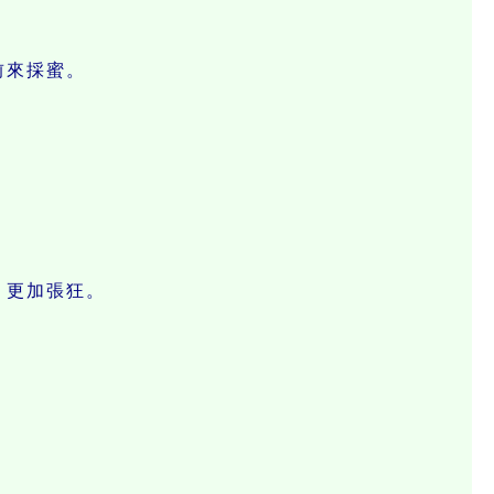
前來採蜜。
、更加張狂。