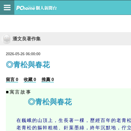
潘文良著作集
2026-05-26 06:00:00
◎青松與春花
留言 0
收藏 0
推薦 0
■寓言故事
◎青松與春花
⊕潘
在巍峨的山頂上，生長著一棵，歷經百年的老青
老青松的軀幹粗糙、針葉墨綠，終年沉默地，佇立