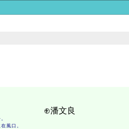
文良
松。
在風口。