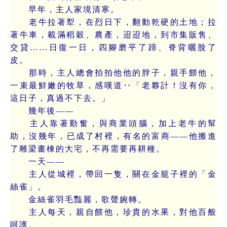
早年，主人家境清寒。
老牛拉著犁，在烈日下，翻動乾硬的土地；拉
著牛車，載滿稻穀、農產，迢迢地，到市集販售、
交貸……日復一日，四腳磨平了蹄、脊背曬脫了
皮。
那時，主人總會拍拍他他的脖子，親手餵他，
一束最鮮嫩的牧草，感嘆道‥「老夥計！沒有你，
這日子，真過不下去。」
幾年後——
主人靠著勤奮，與商業頭腦，加上老牛的幫
助，沒幾年，已成了村裡，有名的富商——他搬進
了雕梁畫棟的大宅，不再需要再耕種。
一天——
主人從城裡，帶回一隻，關在金籠子裡的「金
絲雀」。
金絲雀羽毛豔麗，歌聲婉轉。
主人每天，親自餵他，珍貴的水果，對他百般
呵護。