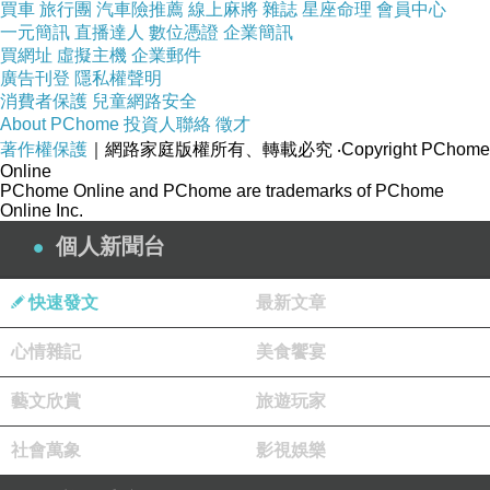
買車
旅行團
汽車險推薦
線上麻將
雜誌
星座命理
會員中心
悲劇，探討現實生活中，「共患難易，共富貴難」
一元簡訊
直播達人
數位憑證
企業簡訊
的人性百態。
買網址
虛擬主機
企業郵件
廣告刊登
隱私權聲明
世態炎涼，人心易變。
消費者保護
兒童網路安全
許多人，在艱苦時，依仗實力與忠誠，卻在富
About PChome
投資人聯絡
徵才
足時，追求虛榮與享樂。
著作權保護
｜網路家庭版權所有、轉載必究
‧Copyright PChome
對於那些，曾同甘共苦的「老臣」或「原
Online
PChome Online and PChome are trademarks of PChome
配」，成功者，往往因為‥他們見證了，自己的寒
Online Inc.
酸過去，反而產生排斥感；而那些，只會討好奉承
個人新聞台
的「新寵」，卻因為能滿足，其膨脹的虛榮心而得
勢。
這不僅是老牛的悲哀，更是人性中，過河拆橋
快速發文
最新文章
的真實寫照。
心情雜記
美食饗宴
潘文良詩曰‥
藝文欣賞
旅遊玩家
昔日荒田共暑寒，依稀頸下撫餘歡。如今廣宅金籠
貴，誰記功勳滿舊園？
社會萬象
影視娛樂
功多不敵語如簧，老僕無顏色已荒。富貴從來多忘