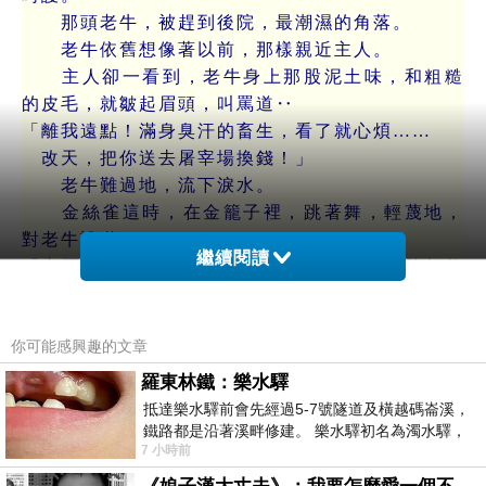
那頭老牛，被趕到後院，最潮濕的角落。
老牛依舊想像著以前，那樣親近主人。
主人卻一看到，老牛身上那股泥土味，和粗糙
的皮毛，就皺起眉頭，叫罵道‥
「離我遠點！滿身臭汗的畜生，看了就心煩……
改天，把你送去屠宰場換錢！」
老牛難過地，流下淚水。
金絲雀這時，在金籠子裡，跳著舞，輕蔑地，
對老牛說道‥
繼續閱讀
「老哥！你還以為，這是那個，流汗換糧食的年代
嗎？
現在流行的，是『賞心悅目』啦！
你可能感興趣的文章
你看你，皮厚肉糙，除了出力氣，還會什麼？
主人現在要的，是品味，是能讓他開心的玩意
羅東林鐵：樂水驛
兒，
抵達樂水驛前會先經過5-7號隧道及橫越碼崙溪，
而不是你這種‥只會幹活的苦力。」
鐵路都是沿著溪畔修建。 樂水驛初名為濁水驛，
7 小時前
但因與臺鐵集集線車站同名，於1953
老牛不禁嘆道‥
「我陪他走過荒年，護他衣食無憂。