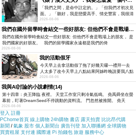
《娘子漢大丈夫》：我要怎麼愛一個不存在的人？
難道‥這些年的情分，竟抵不過，你幾聲嬌滴滴
「我們之間，是命中註定的。」「但我們才初次見
面。」「聽好，我是戀愛高手、情史豐富，我很清
的啼囀嗎？」
2026-08-06
楚這種感覺，你我之間的那種感覺，現
金絲雀尖笑一聲，叫道‥
我們在國外留學時會結交一些好朋友: 但他們不會是戰場上的朋友
「情分？在有錢人眼裡，情分，是欠下的債，看到
我們在國外留學時會結交一些好朋友: 但他們不會是戰場上的朋友， 是
了，就心煩！
我們國家的好朋友。 我們的留學國家永遠都是我們的倚
而我，則是他炫耀的資產，看到了，就體面。
2026-08-06
你越賣力，就越顯得‥他以前窮酸；
我的活動假牙
我越嬌貴，就越顯得‥他現在富貴。
今天早上去拿活動假了拖了好幾天囉~~禮拜一去
你啊！早就該消失了！」
人太多了改今天早上八點結果阿姊昨晚說要我八點
2026-08-06
去西螺農會~回到莿桐都8點半多了
傍晚——
我與AI討論的小說劇情(14)
主人在客廳裡，聽著金絲雀唱歌，笑得合不攏
第十四章：炎王降臨 夜裡。 天堂工作室只剩冷氣低鳴。 堯禹舜坐在螢
嘴。
幕前，盯著DreamSeed不停跳動的資料流。 門忽然被推開。 堯天
老牛躲在陰影裡，看著自己乾裂的蹄子，心碎
2026-08-06
登入
地，看著這座，他曾親手幫忙打下江山的大宅院。
註冊
PChome首頁
線上購物
24h購物
書店
露天拍賣
比比昂代購
新聞
/
氣象
股市
個人新聞台
廣告刊登
加入聯播網
全球購物
※寓意
買賣租屋
支付連
國際連
Pi 拍錢包
旅遊
服務中心
這是一個關於「功臣遭棄」與「虛榮取寵」的