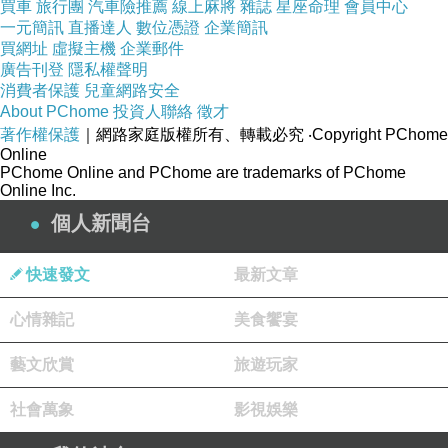
買車
旅行團
汽車險推薦
線上麻將
雜誌
星座命理
會員中心
好在，阿文當初簽合約時，後來加了一條‥
一元簡訊
直播達人
數位憑證
企業簡訊
本合約期限為五年。
買網址
虛擬主機
企業郵件
蓋出版社會要求‥書中相同的作品，未經出版
廣告刊登
隱私權聲明
社同意，不得再發表於其它媒體、報刊、雜誌、書
消費者保護
兒童網路安全
籍。
（當然，同樣的作品，不能再找其它出版社出
About PChome
投資人聯絡
徵才
啦！以免影響出版社的權益。）
著作權保護
｜網路家庭版權所有、轉載必究
‧Copyright PChome
Online
阿文考慮到‥若干年後，如有新的作品，想做
PChome Online and PChome are trademarks of PChome
一完整的結集，豈不是就難以掌控，自己的創作品
Online Inc.
了？
個人新聞台
出版社若不再版，豈不也等同將那些作品，給
「埋沒」了？
快速發文
最新文章
於是，也就跟老闆娘相商，加了這麼一條！反
正五年後，出版社若有再版，
心情雜記
美食饗宴
給版費就行啦！但書中的作品，便得以另行處置
啦！
藝文欣賞
旅遊玩家
以上經驗之談，提供予你參考！
社會萬象
影視娛樂
很高興‥自己的摺紙書，還能有點啟發的作