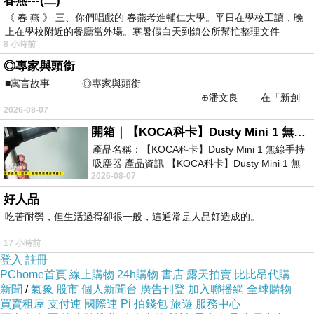
春燕---(二)
若你不缺錢，或者不必靠賣摺紙書賺錢，不妨
《 春 燕 》 三、你們唱戲的 春燕考進輔仁大學。平日在學校工讀，晚
自費出個兩三百本書，分送親朋好友，以茲「留
上在學校附近的餐廳當外場。寒暑假白天到鎮公所幫忙整理文件
念」！
8 小時前
「摺紙書」，可用來當「禮物」、做「公關」
◎專家與頭銜
也！
■寓言故事 ◎專家與頭銜
若得肯定，有人請你去教摺紙，賺點車馬費，
⊕潘文良 在「新創
也當不亦樂乎啦！
2026-08-07
之谷」裡——
給出版社出版，若真「暢銷」，那出版社賺翻
開箱｜【KOCA科卡】Dusty Mini 1 無線手持吸塵器
了，作者能分多少羹——
產品名稱：【KOCA科卡】Dusty Mini 1 無線手持
就看老闆的良心嘍！
吸塵器 產品資訊 【KOCA科卡】Dusty Mini 1 無
2026-08-07
線手持吸塵器評語： 能吸、能吹兼具兩
想你是購買了，阿文那本《樂在摺紙中》吧？
好人品
也不知當初，出版社跟大陸的出版社，是怎麼
吃苦耐勞，但生活過得卻很一般，這通常是人品好造成的。
談的？
17 小時前
阿文就只領那麼一次，臺灣以外的地區，發行
登入
註冊
的版費。
PChome首頁
線上購物
24h購物
書店
露天拍賣
比比昂代購
如今，臺灣的出版社，也不想再版——庫存賣
新聞
/
氣象
股市
個人新聞台
廣告刊登
加入聯播網
全球購物
完便罷！老闆娘改走「手工藝教學」為主。
買賣租屋
支付連
國際連
Pi 拍錢包
旅遊
服務中心