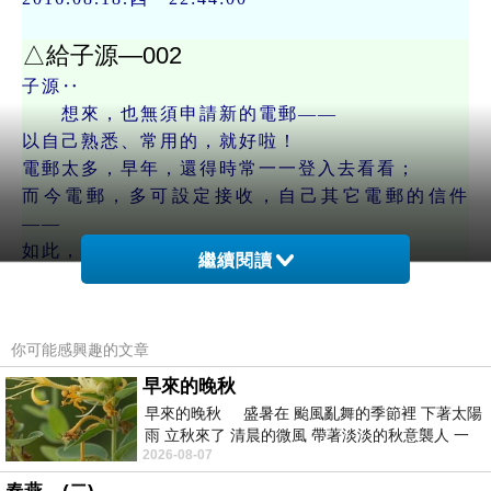
△給子源—002
子源‥
想來，也無須申請新的電郵——
以自己熟悉、常用的，就好啦！
電郵太多，早年，還得時常一一登入去看看；
而今電郵，多可設定接收，自己其它電郵的信件
——
如此，又跟只使用一個電郵，也沒啥兩樣呀！
繼續閱讀
太多帳號、密碼，挺囉嗦的！一不小心，忘記了，
也麻煩，要是一個密碼通用，
那跟使用一個帳號，也差不多啦！
你可能感興趣的文章
所以‥無須給自己添麻煩！
早來的晚秋
作品得以結集出書，也算是自己人生的一個成
早來的晚秋 盛暑在 颱風亂舞的季節裡 下著太陽
就，而對世間，有所貢獻。
雨 立秋來了 清晨的微風 帶著淡淡的秋意襲人 一
若你那摺紙電子書，能賣得好的話，或許自有
2026-08-07
下子 又被赤
出版社，會自動找上門吧！