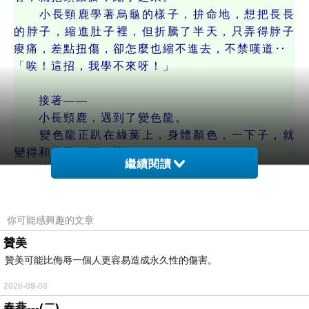
小長頸鹿學著烏龜的樣子，拚命地，想把長長
的脖子，縮進肚子裡，但折騰了半天，只弄得脖子
痠痛，差點扭傷，卻怎麼也縮不進去，不禁嘆道‥
「唉！這招，我學不來呀！」
接著——
小長頸鹿，遇到了變色龍。
變色龍正趴在綠葉上，身體顏色，一下子，就
變得和葉子一模一樣。
繼續閱讀
蛇從一旁經過，完全沒發現他。
小長頸鹿看了，崇拜地叫道‥
「哇……隱身術！這才是真正的神功啊！」於是叫
你可能感興趣的文章
道‥
「變色龍先生！請告訴我，怎麼變色隱身吧！」
贊美
變色龍道‥
贊美可能比侮辱一個人更容易造成永久性的傷害。
「只要看著，你想變的顏色，憋一下氣、想像那個
2026-08-08
顏色，也就行啦！」
春燕---(二)
小長頸鹿憋氣憋得滿臉通紅，但那一身顯眼的