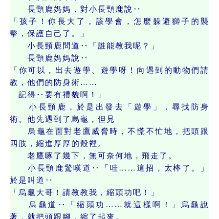
長頸鹿媽媽，對小長頸鹿說‥
「孩子！你長大了，該學會，怎麼躲避獅子的襲
擊，保護自己了。」
小長頸鹿問道‥「誰能教我呢？」
長頸鹿媽媽說‥
「你可以，出去遊學、遊學呀！向遇到的動物們請
教，他們的防身術……
記得‥要有禮貌啊！」
小長頸鹿，於是出發去「遊學」，尋找防身
術。他先遇到了烏龜，但見——
烏龜在面對老鷹威脅時，不慌不忙地，把頭跟
四肢，縮進厚厚的殼裡。
老鷹啄了幾下，無可奈何地，飛走了。
小長頸鹿驚嘆道‥「哇……這招，太棒了。」
於是叫道‥
「烏龜大哥！請教教我，縮頭功吧！」
烏龜道‥「縮頭功……就這樣啊！」烏龜說
著，就把頭跟腳，縮了起來。