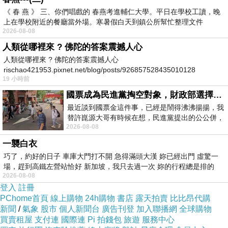
棕黃色斑紋，還是動也不動……小長頸鹿，很沮
《 春 燕 》 三、你們唱戲的 春燕考進輔仁大學。平日在學校工讀，晚
上在學校附近的餐廳當外場。寒暑假白天到鎮公所幫忙整理文件
喪，垂頭喪氣地，走到灌木叢邊，心想‥
2026-08-08
〔我沒有堅硬的殼，也不會變色……我恐怕死定
人類從哪裡來 ? 佛陀的答案震撼人心
了。」
人類從哪裡來 ? 佛陀的答案震撼人心
rischao421953.pixnet.net/blog/posts/926857528435010128
忽然——
19 小時前
一隻饑餓的老獅子，從草叢中，竄了出來，步
國票成為民進黨掏空對象，財政部選擇性失憶
步逼近，小長頸鹿……
最近談到國票金這件事，已經是鬧得沸沸揚揚，我
小長頸鹿，嚇得魂飛魄散，想起烏龜的縮頭
替許崑源大哥有時候在想，民進黨提出的公公併，
功，趕緊低下頭，卻發現‥
2026-08-08
其實就是想要國庫通黨庫，鬧出最大的醜
長脖子，讓頭反而離獅子的嘴，更近了；
一襲白衣
想起變色龍的隱身術，站在原地不動，卻被獅子，
巧了，約好的日子 車庫大門打不開 急得滿頭大漢 妳已經出門 虛驚一
看得一清二楚。
場，趕到高鐵左營站恰好 新加坡，我只去過一次 妳的行程總是排的
2026-08-08
小長頸鹿，眼看獅子，就要撲過來，本能地，轉身
登入
註冊
逃跑；
PChome首頁
線上購物
24h購物
書店
露天拍賣
比比昂代購
四條強而有力的大長腿，讓獅子，追得氣喘吁吁。
新聞
/
氣象
股市
個人新聞台
廣告刊登
加入聯播網
全球購物
小長頸鹿但想‥〔一直逃跑，也不是辦法呀！〕
買賣租屋
支付連
國際連
Pi 拍錢包
旅遊
服務中心
忽然計上心來，於是故意，放慢腳步，等著獅子，