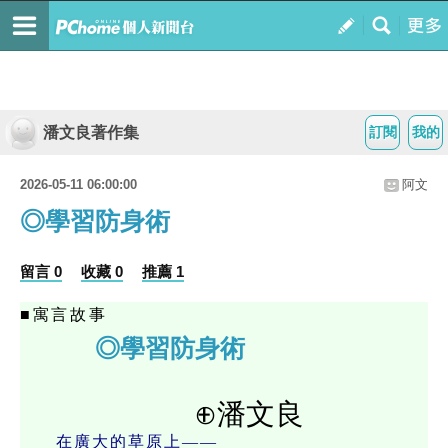
潘文良著作集
訂閱
我的
2026-05-11 06:00:00
阿文
◎學習防身術
留言 0
收藏 0
推薦 1
■寓言故事
◎學習防身術
⊕潘文良
在廣大的草原上——