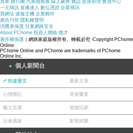
買車
旅行團
汽車險推薦
線上麻將
雜誌
星座命理
會員中心
追到身後——
一元簡訊
直播達人
數位憑證
企業簡訊
買網址
虛擬主機
企業郵件
獅子眼看機不可失，於是飛身撲向前，想去咬
廣告刊登
隱私權聲明
長頸鹿的腿。
消費者保護
兒童網路安全
就在這危急的時刻——
About PChome
投資人聯絡
徵才
小長頸鹿舉起後腿，猛地向後一踢——
著作權保護
｜網路家庭版權所有、轉載必究
‧Copyright PChome
「砰！」的一聲，精準地，踢中了獅子的下顎。
Online
PChome Online and PChome are trademarks of PChome
老獅子被踢得‥身子翻了幾翻，一時頭昏目
Online Inc.
眩，痛得在地上打滾，發現這隻小長頸鹿的踢腿
個人新聞台
功，力量真是大得驚人，只好放棄獵捕，夾著尾
巴，落荒而逃。
快速發文
最新文章
小長頸鹿，心神方定，站穩身子，看著自己的
長腿，恍然大悟道‥
心情雜記
美食饗宴
「原來！我不需要，學烏龜縮頭躲藏；也不需要學
變色龍，變色隱身。
藝文欣賞
旅遊玩家
我這能看得遠的長脖子，和這雙力大無窮的長
腿，
社會萬象
影視娛樂
就是我最厲害的，防衛武器啊！」