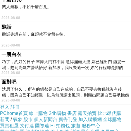
萬事如意！
閱人無數，不如千瘡百孔。
阿文
2026-08-08
(85)1996.02.02.五
醜話
醜話先講在前，麻煩就不會留在後。
=====================================
======================
2026-08-08
※舊文整修，首舖於「新聞台」。2025.10.02.四
一襲白衣
00:00:01
巧了，約好的日子 車庫大門打不開 急得滿頭大漢 妳已經出門 虛驚一
◎潘文良《魚雁千里共今緣》黃美青_001。
場，趕到高鐵左營站恰好 新加坡，我只去過一次 妳的行程總是排的
2026-08-08
1996.02.02.五
面對吧
沈思了好久 ，所有的錯都是自己造成的，自己不要去接觸就沒有後
https://mypaper.pchome.com.tw/avun01/post/138
續，因為自己不知輕重，以為無所謂出風頭，到頭出問題自己要承擔怨
2125600
2026-08-08
不
※
佈告於臉書。
登入
註冊
※內存於：我的網站/01/B/B8/B84/4d02.htm
PChome首頁
線上購物
24h購物
書店
露天拍賣
比比昂代購
■標籤：#高興 #認識 #謝謝 #摺紙 #作品 #喜歡 #順
新聞
/
氣象
股市
個人新聞台
廣告刊登
加入聯播網
全球購物
買賣租屋
支付連
國際連
Pi 拍錢包
旅遊
服務中心
心 #賀年 #色紙 #世間 #快樂 #玩藝 #祝福 #愉快 #