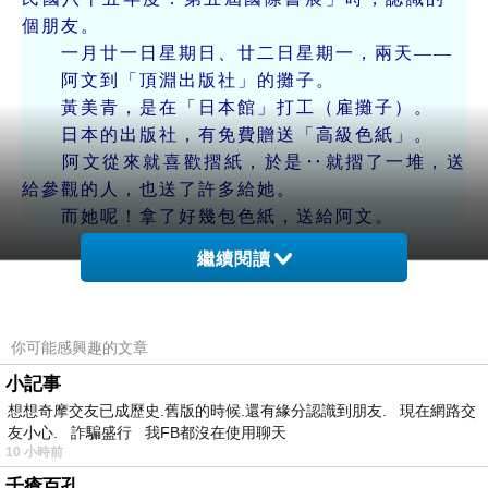
個朋友。
一月廿一日星期日、廿二日星期一，兩天——
阿文到「頂淵出版社」的攤子。
黃美青，是在「日本館」打工（雇攤子）。
日本的出版社，有免費贈送「高級色紙」。
阿文從來就喜歡摺紙，於是‥就摺了一堆，送
給參觀的人，也送了許多給她。
而她呢！拿了好幾包色紙，送給阿文。
繼續閱讀
△阿文給黃美青－001
美青‥
人生世間，最快樂的是‥與人分享自己快樂！
你可能感興趣的文章
所以‥謝謝妳！喜歡阿文做的那些「小玩
小記事
藝」！
想想奇摩交友已成歷史.舊版的時候.還有緣分認識到朋友. 現在網路交
阿文也很高興，認識妳！
友小心. 詐騙盛行 我FB都沒在使用聊天
祝福妳‥
10 小時前
新春愉快！
千瘡百孔