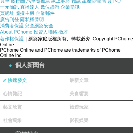
買車
旅行團
汽車險推薦
線上麻將
雜誌
星座命理
會員中心
如意
一元簡訊
直播達人
數位憑證
企業簡訊
買網址
虛擬主機
企業郵件
廣告刊登
隱私權聲明
消費者保護
兒童網路安全
About PChome
投資人聯絡
徵才
◎張文馨_001
上一篇：
著作權保護
｜網路家庭版權所有、轉載必究
‧Copyright PChome
Online
◎黃美青_002
下一篇：
PChome Online and PChome are trademarks of PChome
Online Inc.
個人新聞台
快速發文
最新文章
心情雜記
美食饗宴
藝文欣賞
旅遊玩家
社會萬象
影視娛樂