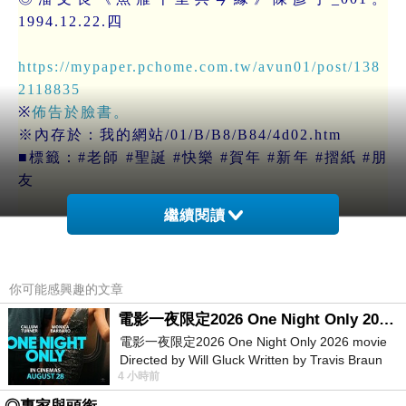
1994.12.22.四
https://mypaper.pchome.com.tw/avun01/post/138
2118835
※
佈告於臉書。
※內存於：我的網站/01/B/B8/B84/4d02.htm
■標籤：#老師 #聖誕 #快樂 #賀年 #新年 #摺紙 #朋
友
繼續閱讀
你可能感興趣的文章
◎蔡松哲_001
下一篇：
電影一夜限定2026 One Night Only 2026 movie
電影一夜限定2026 One Night Only 2026 movie
Directed by Will Gluck Written by Travis Braun
4 小時前
Starring Monica Barbaro