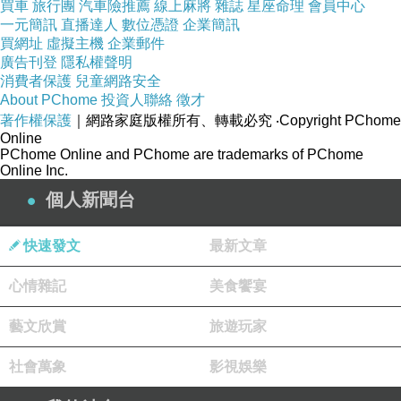
買車
旅行團
汽車險推薦
線上麻將
雜誌
星座命理
會員中心
一元簡訊
直播達人
數位憑證
企業簡訊
買網址
虛擬主機
企業郵件
廣告刊登
隱私權聲明
消費者保護
兒童網路安全
About PChome
投資人聯絡
徵才
著作權保護
｜網路家庭版權所有、轉載必究
‧Copyright PChome
Online
PChome Online and PChome are trademarks of PChome
Online Inc.
個人新聞台
快速發文
最新文章
心情雜記
美食饗宴
藝文欣賞
旅遊玩家
社會萬象
影視娛樂