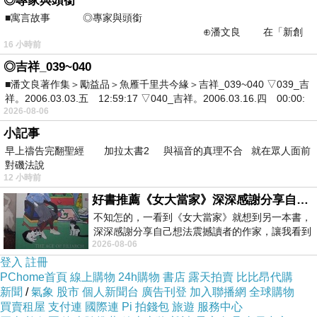
◎專家與頭銜
■寓言故事 ◎專家與頭銜
⊕潘文良 在「新創
16 小時前
之谷」裡——
◎吉祥_039~040
■潘文良著作集＞勵益品＞魚雁千里共今緣＞吉祥_039~040 ▽039_吉
祥。2006.03.03.五 12:59:17 ▽040_吉祥。2006.03.16.四 00:00:
2026-08-06
小記事
早上禱告完翻聖經 加拉太書2 與福音的真理不合 就在眾人面前
對磯法說
12 小時前
好書推薦《女大當家》深深感謝分享自己想法震撼讀者的作家，讓我看到不同樣貌的家庭！
不知怎的，一看到《女大當家》就想到另一本書，
深深感謝分享自己想法震撼讀者的作家，讓我看到
2026-08-06
不同樣貌的家庭！ 《女大
登入
註冊
PChome首頁
線上購物
24h購物
書店
露天拍賣
比比昂代購
新聞
/
氣象
股市
個人新聞台
廣告刊登
加入聯播網
全球購物
買賣租屋
支付連
國際連
Pi 拍錢包
旅遊
服務中心