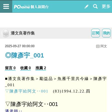
潘文良著作集
訂閱
我的
2025-09-27 00:00:00
阿文
◎陳彥宇_001
留言 0
收藏 0
推薦 2
■潘文良著作集＞勵益品＞魚雁千里共今緣＞陳彥宇
_001
▽陳彥宇給阿文‥001
(83)1994.12.22.四
▽陳彥宇給阿文‥001
潘老師‥