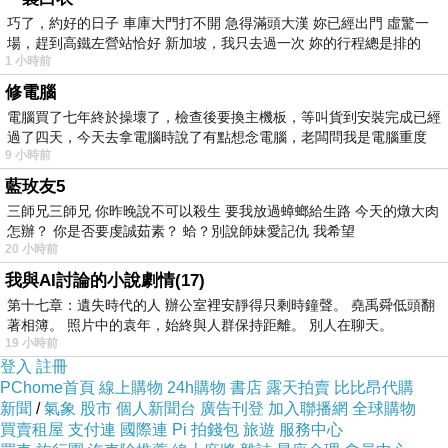
有人可寄，總是好的，要是「無人可寄」的話，那
巧了，約好的日子 車庫大門打不開 急得滿頭大漢 妳已經出門 虛驚一
阿文想寫信、想寄信的話，該怎麼辦呢？ 豈不是
場，趕到高鐵左營站恰好 新加坡，我只去過一次 妳的行程總是排的
要‥「寄給自己」嗎？
1 小時前
有這麼個笑話，（經阿文改述之後，）是這麼
修電腦
說的‥
電腦買了七年終於操壞了，檢查後要換主機板，等叫貨到安裝完成已經
什麼叫作‥真無聊？ 寫信給自己！
過了四天，今天去拿電腦時說了有點想念電腦，老闆問我是電腦重度
什麼叫作‥很無聊？ 寫信給自己！又附
9 小時前
回郵信封！
藍玫友5
什麼叫作‥極無聊？ 寫信給自己！又附
三師兄三師兄 你昨晚說不可以殺生 要我放過蟑螂給生路 今天的燉大肉
回郵信封！收到後還回信！
怎辦？ 你是否要虔誠茹素？ 蛤？別說師妹愛記仇 我希望
20 小時前
阿文哪天寫信，要是無人可寄的話，想必就得
我與AI討論的小說劇情(17)
玩這種「無聊透頂」的遊戲了。
第十七章：遺失時代的人 辦公室裡安靜得只剩時鐘聲。 堯禹舜低頭翻
著相簿。 照片中的袁年，始終與人群保持距離。 別人在聊天。
（哈哈！想想這種無聊的遊戲，也該是蠻好玩的才
19 小時前
對！）
登入
註冊
說到「無聊」呢！倒是想起一件‥「無聊的趣
PChome首頁
線上購物
24h購物
書店
露天拍賣
比比昂代購
事」，順便說說好了——
新聞
/
氣象
股市
個人新聞台
廣告刊登
加入聯播網
全球購物
（難得想起了嘛！不說可惜——忘了更可惜！）
買賣租屋
支付連
國際連
Pi 拍錢包
旅遊
服務中心