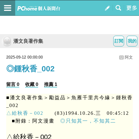
潘文良著作集
訂閱
我的
2025-09-12 00:00:00
阿文
◎鍾秋香_002
留言 0
收藏 0
推薦 1
■潘文良著作集＞勵益品＞魚雁千里共今緣＞鍾秋香
_002
△給秋香－002
(83)1994.10.26.三 00:45:12
■附錄：阿文漫畫
◎只知其一，不知其二
△給秋香－002