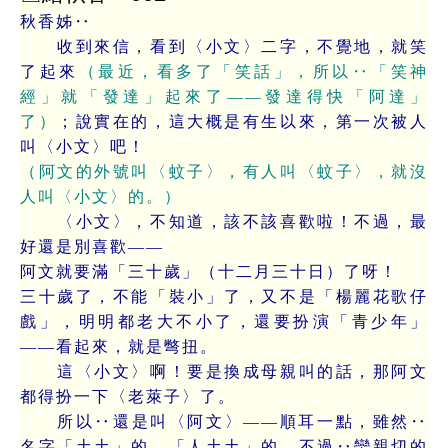
秋香姊‥
收到來信，看到〈小文〉二字，不覺地，就笑
了起來
（最近，看多了「笑話」，所以‥「笑神
經」就「發達」起來了——發達得快「阿達」
了）
；說實在的，這大概是有生以來，第一次被人
叫〈小文〉吧！
（阿文的外號叫〈蚊子〉，有人叫〈蚊子〉，就沒
人叫〈小文〉的。）
〈小文〉，不知道，該不該喜歡啦！不過，最
好還是別喜歡——
阿文就要滿「三十歲」（十二月三十日）了呀！
三十歲了，不能「裝小」了，又不是「楊麗花歌仔
戲」，明明都老大不小了，還要扮演「青少年」
——看起來，就是彆扭。
這〈小文〉啊！要是換成母親叫的話，那阿文
都得扮一下〈老萊子〉了。
所以‥還是叫〈阿文〉——順耳一點，雖然‥
名字「土土」的、「人土土」的，不過‥蠻親切的