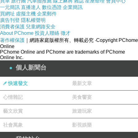
買車
阿文有回，到淡水去看海。
旅行團
汽車險推薦
線上麻將
雜誌
星座命理
（那是很久很久以
會員中心
一元簡訊
直播達人
數位憑證
企業簡訊
前的事了，是騎腳踏車去的。）
買網址
虛擬主機
企業郵件
阿文坐在石上，吹著海風、看著海鳥……不
廣告刊登
隱私權聲明
覺‥就過了大半天。
消費者保護
兒童網路安全
後來呢！無聊嘛！就拾起小石子，丟一支插在
About PChome
投資人聯絡
徵才
水中的木樁——
著作權保護
｜網路家庭版權所有、轉載必究
‧Copyright PChome
Online
結果‥一次不中、兩次不中、三次還是不
PChome Online and PChome are trademarks of PChome
中……
Online Inc.
阿文還真是不信邪呢！阿文「強氣」一起，竟
個人新聞台
發誓‥「不丟到就就不回家！」
結果呢！不知道丟了多少顆石子，反正‥過了
快速發文
最新文章
半個多鐘頭，還是沒丟到那支木樁，可真是叫人
「洩氣」呢！
心情雜記
美食饗宴
不遠的地方，有三個女孩，大概是「看不下
去」了，竟然「派」了個長頭髮的女孩
（不記得什
藝文欣賞
旅遊玩家
麼樣子了，反正很賞心悅目就是了）
，走了過來，
在阿文身旁，站許久，終於忍不住地叫道‥
社會萬象
影視娛樂
「嘿！你很無聊耶！在這裡丟了四十幾分鐘，你還