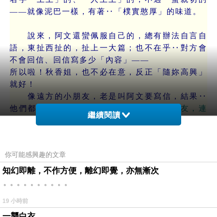
——就像泥巴一樣，有著‥「樸實憨厚」的味道。
說來，阿文還蠻佩服自己的，總有辦法自言自
語，東扯西扯的，扯上一大篇；也不在乎‥對方會
不會回信、回信寫多少「內容」——
所以啦！秋香姐，也不必在意，反正「隨妳高興」
就好！
像遠方的小朋友，老是叫阿文要寫信，結果‥
他們都不回（
沒辦法，看來，大部分的小朋友，連
繼續閱讀
「信」都不知道怎麼寫）
，即使回了，也是三言兩
語的。
阿文呢！不管如何，反正‥有什麼感想，寫一
你可能感興趣的文章
寫，也就寄了！
雖有「石沉大海、包子砸狗——一去不回」
知幻即離，不作方便，離幻即覺，亦無漸次
（用這成語，太不當了……改成‥「斷線風箏——
。。。。。。。。。。
一去不回」好了）
之感，但阿文還是很「歡喜」的
19 小時前
——
一襲白衣