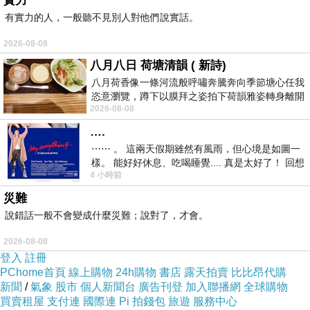
實力
Barrett）的學者，翻譯而來，
有實力的人，一般聽不見別人對他們說實話。
他將英文的「Utopia」，翻譯成「烏托邦」。）
2026-08-08
好些「慕洋人」，常會認為‥「外國的月亮比
八月八日 荷塘清韻 ( 新詩)
較圓。」
八月荷香像一條河流般呼嘯奔騰奔向季節塘心任我
總是喜歡誇耀‥「日本『和製漢語』，對現代漢語
恣意瀏覽，蹲下以膜拜之姿拍下荷韻雅姿轉身離開
的影響」——
2026-08-08
時我把美麗的遐想掛在亭亭葉柄上盼望
彷彿沒有日本人的貢獻，中國人就不能進入「現
….
代」、就「不會」說話了！
⋯⋯ 。 這兩天假期雖然有風雨，但心境是如圖一
真如諺語所謂‥
「長他人志氣，滅自己威風。」
樣。 能好好休息、吃喝睡覺.... 真是太好了！ 回想
當知‥
4 小時前
起來，以前根本就很難有這
中國近代的「白話文運動」（如五四新文化運
災難
動），旨在打破「文言文」束縛——
說錯話一般不會變成什麼災難；說對了，才會。
其動力，來自本土文化革新需求，並非日本主導。
2026-08-08
日本雖提供了部分譯詞，但中國學者，如胡
登入
註冊
適、魯迅等，才是白話文實踐的核心推動者！
PChome首頁
線上購物
24h購物
書店
露天拍賣
比比昂代購
「和製漢語」，其實也有其「局限性」——
新聞
/
氣象
股市
個人新聞台
廣告刊登
加入聯播網
全球購物
許多日譯漢詞，在中文（漢語）裡，意義不同，比
買賣租屋
支付連
國際連
Pi 拍錢包
旅遊
服務中心