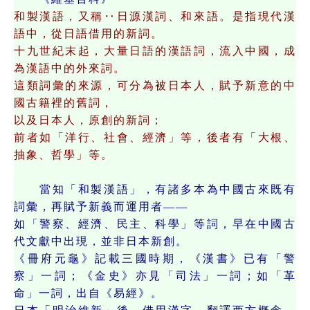
和製漢語，又稱‥日源漢詞、和來語。是指現代漢
語中，從日語借用的新詞。
十九世紀末起，大量日語的漢語詞，流入中國，成
為漢語中的外來詞。
這類詞彙的來源，可分為被日本人，賦予新意的中
國古籍裡的舊詞，
以及日本人，原創的新詞；
前者如「洋行、社會、經濟」等，後者有「大根、
抽象、哲學」等。
當知「和製漢語」，有諸多本為中國古來既有
詞彙，再賦予新義而運用者——
如「警察、經濟、民主、科學」等詞，早在中國古
代文獻中出現，並非日本新創。
《冊府元龜》記載三國時期，《漢書》已有「警
察」一詞；《金史》亦見「司法」一詞；如「革
命」一詞，出自《易經》。