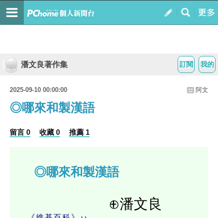
潘文良著作集
訂閱
我的
2025-09-10 00:00:00
阿文
◎哪來和製漢語
留言 0
收藏 0
推薦 1
◎哪來和製漢語
⊕潘文良
《維基百科》‥