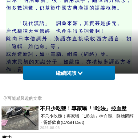
日本「明治維新」後，借用漢字，翻譯西方概念，
但多數詞彙，仍基於中國古典漢語的語義框架。
「現代漢語」，詞彙來源，其實甚是多元。
唐代翻譯天竺佛經，也產生很多詞彙啊！
除向日本借詞外，漢語亦直接吸收西方語言，如
「邏輯、維他命」等，
或創造新詞，如‥電腦、網路（網絡）等。
清末民初的知識分子，如嚴復，亦積極翻譯西方著
作，貢獻大量詞彙。
繼續閱讀
（嚴復所翻譯的詞彙中，最著名的例子，包含‥
科學‥嚴復將英文的 "Science" 翻譯成「科
學」。
你可能感興趣的文章
民主‥將 "Democracy" 翻譯為「民主」。
人權‥將 "Rights of Man" 翻譯成「人權」。
不只少吃鹽！專家曝「1吃法」控血壓、降膽固醇 - 得舒飲食(DASH Diet)
需要注意的是‥「烏托邦」這個詞彙，並非嚴復
不只少吃鹽！專家曝「1吃法」控血壓、降膽固醇
- 得舒飲食(DASH Diet)
的翻譯，
2026-08-08
https://www.facebook.com/dietitiansophia/
而是由一位名叫亞歷山大．巴雷特（Alexander
posts/157966