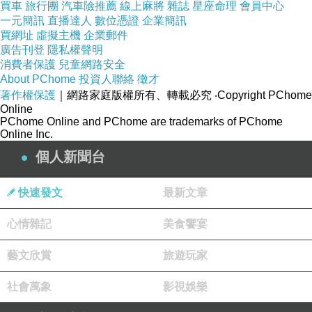
如‥
買車
旅行團
汽車險推薦
線上麻將
雜誌
星座命理
會員中心
一元簡訊
「油斷」，意謂「疏忽」；「怪我」，意謂「受
直播達人
數位憑證
企業簡訊
買網址
虛擬主機
企業郵件
傷」——此類，實容易造成誤解，故不被採用。
廣告刊登
隱私權聲明
「勉強」（べんきょう）在日語中，主要表示「學
消費者保護
兒童網路安全
習、用功」，
About PChome
投資人聯絡
徵才
強調通過努力，獲取知識或技能，常見於考試、升
著作權保護
｜網路家庭版權所有、轉載必究
‧Copyright PChome
學等，目的性學習場景。
Online
PChome Online and PChome are trademarks of PChome
但「勉強」在漢文中的意思，實在大不同！
Online Inc.
因此，部分日譯詞，因不符合中文習慣（文
個人新聞台
法、意思），最終被淘汰或替換，比如‥「社會主
義」，早期譯為「群學」。
快速發文
最新文章
（「勉強」的漢文意思‥
①盡力而為。
心情雜記
美食饗宴
◇漢。劉向《列女傳．賢明傳．周南之妻》國
家多難，惟勉強之。
藝文欣賞
旅遊玩家
◇《禮記．中庸》或安而行之，或利而行之，
或勉強而行之，及其成功一也。
社會萬象
影視娛樂
②能力不足，而強為之。