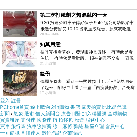
◇《二十年目睹之怪現狀．第三二回》繼之道‥
「這事關係重大，務要頂真查辦。」
第二次打鐵劑之超混亂的一天
◇《官場現形記．第五六回》撫臺於此舉，甚是
9:30 抵達公司車子停好位子 9:40 從公司騎腳踏車
頂真，一聽這話，忙說‥
抵達台安醫院 10:10 聽取血液報告。原來我吃進
「冒名頂替，照考試定章辦起來，是要斬立決
2026-08-06
去的 B12 彌可保並非沒有吸收而是超
的。」
知其用意
◇《文明小史．第二八回》姚老夫子道‥「考試
招呼完後看著妳， 發現眼神又偏移， 有時像是看
的事，最要頂真。」
胸肌， 有時像是看肚臍。 眼神刻意不交集， 對視
21 小時前
視線不對齊， 讓我很難不
◇《康熙起居注》上諭‥「此案關係重大，爾等
須頂真審訊。」
緣份
◇《曾國藩書信．致九弟書》治軍最要頂真，不
偶爾在臉書上看到一張照片(如上)，心裡忽然明亮
了起來。剛好早上看了一篇「白痴愛做夢」台長寫
可因循。
17 小時前
的貼文，在回顧年輕時瘋狂愛上
◇聞一多《烙印．序》克家的詩，沒有一首，不
登入
註冊
具有一種極頂真的生活的意義。
PChome首頁
線上購物
24h購物
書店
露天拍賣
比比昂代購
◇姚雪垠《李自成．第一卷．第十八章》他們遇
新聞
/
氣象
股市
個人新聞台
廣告刊登
加入聯播網
全球購物
事，替咱老張，掩蓋三分，雙方
買賣租屋
支付連
國際連
Pi 拍錢包
旅遊
服務中心
都有好處，決不會過於頂真。
買車
旅行團
汽車險推薦
線上麻將
雜誌
星座命理
會員中心
一元簡訊
直播達人
數位憑證
企業簡訊
◇當代。陳振家《忽然有悟．五首之四》茫茫塵