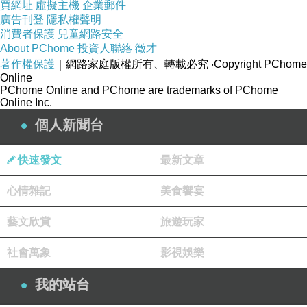
買網址
虛擬主機
企業郵件
海渺微身，熱鬧場中莫頂真。
廣告刊登
隱私權聲明
◇當代。陳振家《霽後訪山》些須工課頂真甚，
消費者保護
兒童網路安全
徑入幽岩玩一回。
About PChome
投資人聯絡
徵才
②一個挨一個，謂世代相傳。
著作權保護
｜網路家庭版權所有、轉載必究
‧Copyright PChome
Online
◇《東周列國志．第六二回》欒氏自欒賓、欒
PChome Online and PChome are trademarks of PChome
成、欒枝、欒質、欒書、欒黶，
Online Inc.
至于欒盈，頂真七代卿相，貴盛無比。
個人新聞台
③一種修辭法。用上一句的結尾，作下一句的起
頭，使鄰接的句子，頭尾蟬聯的
快速發文
最新文章
修辭法，稱為「頂真」，也稱作‥頂針續麻、聯
珠。
心情雜記
美食饗宴
◇陳望道《修辭學發凡．第八篇》頂真是用前一
句的結尾，來做後一句的起頭，
藝文欣賞
旅遊玩家
使鄰接的句子，頭尾蟬聯，而有上遞下接趣味
的一種措辭法。多見於歌曲……
社會萬象
影視娛樂
如李白送劉十六歸山的《白云歌》‥
我的站台
「楚山秦山皆白雲。白雲處處長隨君。長隨君，
君入楚山裡，云亦隨君渡湘水。