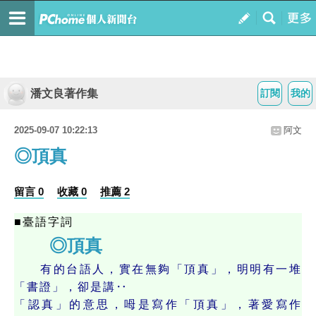
潘文良著作集
訂閱
我的
2025-09-07 10:22:13
阿文
◎頂真
留言 0
收藏 0
推薦 2
■臺語字詞
◎頂真
有的台語人，實在無夠「頂真」，明明有一堆
「書證」，卻是講‥
「認真」的意思，呣是寫作「頂真」，著愛寫作