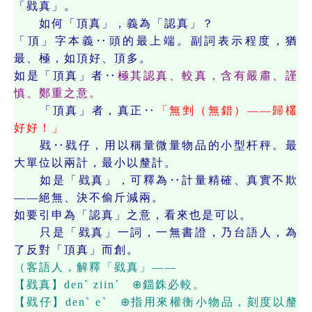
「戥真」。
如何「頂真」，義為「認真」？
「頂」字本義‥頭的最上端。副詞表示程度，猶
最、極，如頂好、頂多。
如是「頂真」者‥
極其認真、較真，含有嚴肅、謹
慎、鄭重之意。
「頂真」者，真正‥
「無剉（無錯）——歸欉
好好！」
戥‥戥仔，用以稱量微量物品的小型杆秤。最
大單位以兩計，最小以釐計。
如是「戥真」，可釋為‥計量精確、真實不欺
——絕無、決不偷斤減兩。
如要引申為「認真」之意，看來也是可以。
只是「戥真」一詞，一無書證，乃台語人，為
了反對「頂真」而創。
（客語人，解釋「戥真」——
【戥真】denˋ ziinˊ ⊕錙銖必較。
【戥仔】denˋ eˋ ⊕指用來權衡小物品，刻度以釐