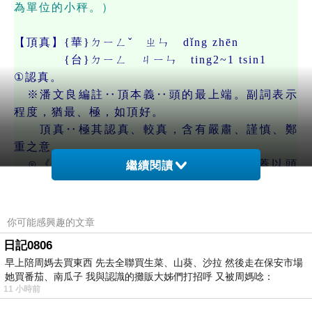
為單位的小秤。）
【頂真】{華}ㄉㄧㄥˇ ㄓㄣ dǐng zhēn
{台}ㄉㄧㄥ ㄐㄧㄣ ting2~1 tsin1
①認真。
※潘文良編註‥頂本義‥頭的最上端。副詞表示
程度，猶最、極，如頂好。
頂真‥極其認真、較真，含有嚴肅、謹慎、鄭
重之意。
⊙《吳下方言考》吳俗謂認真曰頂真，蓋以頭
繼續閱讀
腦，喻事之根本。
⊙《廣州語本字》頂真，即丁寧，謂再三叮嚀，
引申為認真。
你可能感興趣的文章
◇《官場現形記．第四四回》兄弟倘若隨隨便
日記0806
便，不去頂真，不特自己對不住
早上陪周媽去買東西 先去全聯買生菜、山葵、沙拉 然後走在保安市場
自己，並且辜負上頭的一番美意。
她買番茄、南瓜子 我與認識的攤販大姊們打招呼 又被周媽唸：
◇《儒林外史．第五回》嚴貢生道‥「這宗事，
11 小時前
你須要頂真些。」