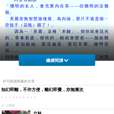
「聰明的女人，會充實內在美——但聰明的沒幾
個。
美麗若無智慧做後盾、為內涵，那只不過是個‥
空殼子（花瓶）罷了！」
因為‥「美麗」這種「本錢」，很快就會花光
的，青春易逝，很快的，她就會變老——臉如雞
皮、髮似銀絲、眼花齒落、聲啞耳聾、腰彎背
傴……
到時候，美麗成了她的「歷史」，要無一點「智慧
繼續閱讀
財產」，那麼‥她就悲哀了。
（當然啦！阿文有話說‥
「老人有老人的美，不過‥年輕人，是『瞧不
你可能感興趣的文章
起』的。」
）
像一些影視歌星，「青春美麗一時紅」，要是
知幻即離，不作方便，離幻即覺，亦無漸次
無「真才實料」，就很難成為大家永久的「偶
。。。。。。。。。。
像」，影迷、歌迷們，都是「喜新厭舊」的
（說
11 小時前
「喜新『懷』舊」好了，反正「過時」的，全都只
立秋