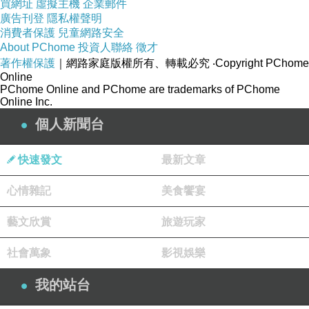
像那些舞女、妓女、酒女，長得美艷動人，卻得不
買網址
虛擬主機
企業郵件
廣告刊登
隱私權聲明
到別人的「敬重」，為什麼呢？ 只因為‥她們總
消費者保護
兒童網路安全
少了「莊嚴之相」，貌美而無莊嚴，就容易受到那
About PChome
投資人聯絡
徵才
些‥「臭男人」的侵犯，看到她們，就會想入非
著作權保護
｜網路家庭版權所有、轉載必究
‧Copyright PChome
非、垂涎三尺，對她毛手毛腳的吃豆腐。
Online
像‥觀世音菩薩、聖母瑪琍亞，貌美且莊嚴，
PChome Online and PChome are trademarks of PChome
Online Inc.
所以‥看到的人，自然會對她‥「又愛又敬」、對
她禮拜。
個人新聞台
而像有些女老師、女教官、女警察、女法官，
「威嚴」十足，可是‥卻滿臉「豆花」，就只會令
快速發文
最新文章
人「敬畏」，而不會令人喜愛。
心情雜記
美食饗宴
所謂‥「莊嚴」，就是‥「端正賢淑、穩重真
誠」，莊嚴是內在的「修養」，所散發出來的「氣
藝文欣賞
旅遊玩家
質」，不是‥化粧品、漂亮的衣裳、名貴的飾
物……不是‥「美容院」，可以造就出來的。
社會萬象
影視娛樂
「美貌」是與生俱來的，「莊嚴」卻可靠後天
的培養，因為‥莊嚴來自「智慧」，而智慧來自
我的站台
「知識」——我們把所見、所聞、所感、所觸的事