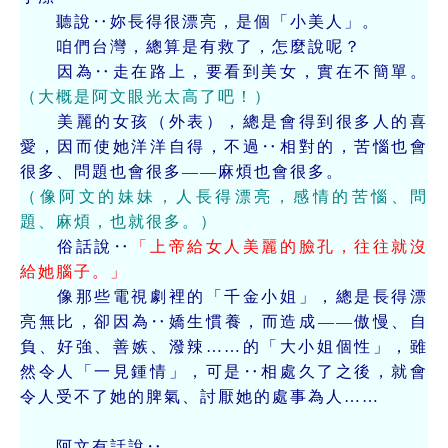
聽說‥妳長得很漂亮，是個「小美人」。
咱們台灣，總算是有救了，怎麼說呢？
因為‥走在路上，要看到美女，實在不簡單。
（大概是阿文眼光太高了吧！）
美麗的女孩（外表），總是會得到很多人的喜
愛，因而使她洋洋自得，不過‥相對的，苦惱也會
很多、問題也會很多——麻煩也會很多。
（像阿文的妹妹，人長得漂亮，感情的苦惱、問
題、麻煩，也就很多。）
俗話說‥
「上帝給女人美麗的臉孔，往往就沒
給她腦子。」
像那些電視劇裡的「千金小姐」，總是長得漂
亮無比，卻因為‥嬌生慣養，而造成——傲慢、自
負、好強、善嫉、潑辣……的「大小姐個性」，雖
然令人「一見鍾情」，可是‥相處久了之後，就會
令人受不了她的脾氣、討厭她的處事為人……
阿文有話說‥