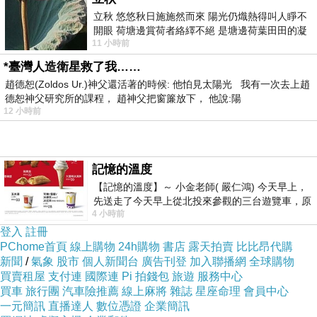
是‥「值得懷念」罷了）
——
立秋 悠悠秋日施施然而來 陽光仍熾熱得叫人睜不
俗諺云‥「長江後浪推前浪、世上新人換舊
開眼 荷塘邊賞荷者絡繹不絕 是塘邊荷葉田田的凝
人。」
11 小時前
望 風中飄逸的是映日荷花別樣紅
哪天，出來一個「更美、更帥」的影歌星，影
*臺灣人造衛星救了我……
迷、歌迷們，不免就會「移情別戀」——比換一雙
趙德恕(Zoldos Ur.)神父還活著的時候: 他怕見太陽光 我有一次去上趙
舊鞋還容易；像〈鳳飛飛、鄧麗君〉，說來，人長
德恕神父研究所的課程， 趙神父把窗簾放下， 他說:陽
得並不是挺美的，可是，她們都是「實力派」的歌
12 小時前
手，歌真的唱得很好聽，所以‥能夠「歷久不
衰」，永遠受到大家的肯定、歡迎、喜愛與懷念。
記憶的溫度
阿文又有首偈，是這麼說的‥
【記憶的溫度】～ 小金老師( 嚴仁鴻) 今天早上，
「福德生貌美、智慧致莊嚴；貌美為人愛、莊嚴令
先送走了今天早上從北投來參觀的三台遊覽車，原
眾敬；
4 小時前
以為展場已經差不多要安靜下來，卻發
貌美無莊嚴，易受邪魔侵；莊嚴無美貌，難得世
登入
註冊
PChome首頁
線上購物
24h購物
書店
露天拍賣
比比昂代購
緣親。」
新聞
/
氣象
股市
個人新聞台
廣告刊登
加入聯播網
全球購物
一個人，生得英俊、美麗，都是因為‥過去世
買賣租屋
支付連
國際連
Pi 拍錢包
旅遊
服務中心
「種德施福」，所獲得的果報。
買車
旅行團
汽車險推薦
線上麻將
雜誌
星座命理
會員中心
長得漂亮，自然就會受到大家的喜愛，可是‥
一元簡訊
直播達人
數位憑證
企業簡訊