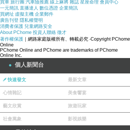
買車
旅行團
汽車險推薦
線上麻將
雜誌
星座命理
會員中心
一元簡訊
直播達人
數位憑證
企業簡訊
買網址
虛擬主機
企業郵件
廣告刊登
隱私權聲明
消費者保護
兒童網路安全
About PChome
投資人聯絡
徵才
著作權保護
｜網路家庭版權所有、轉載必究
‧Copyright PChome
Online
PChome Online and PChome are trademarks of PChome
Online Inc.
個人新聞台
快速發文
最新文章
心情雜記
美食饗宴
藝文欣賞
旅遊玩家
社會萬象
影視娛樂