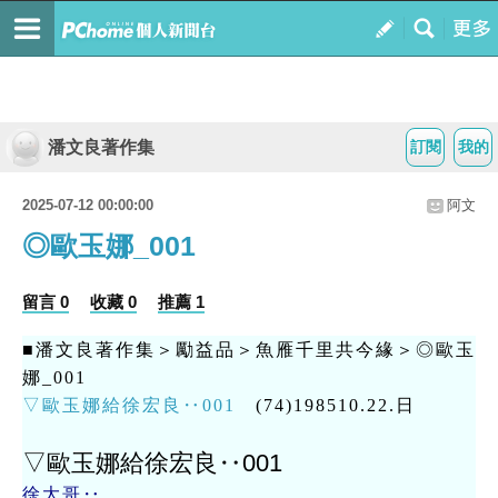
潘文良著作集
訂閱
我的
2025-07-12 00:00:00
阿文
◎歐玉娜_001
留言 0
收藏 0
推薦 1
■潘文良著作集＞勵益品＞魚雁千里共今緣＞◎歐玉
娜_001
▽歐玉娜給徐宏良‥001
(74)198510.22.日
▽歐玉娜給徐宏良‥001
徐大哥‥