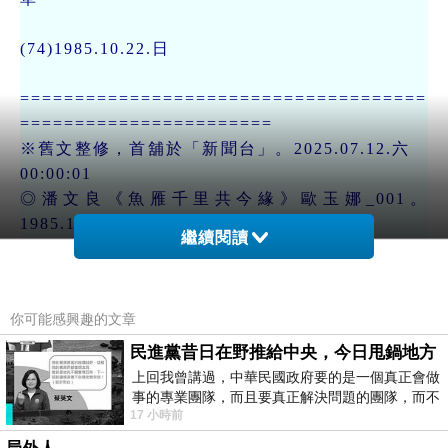
(74)1985.10.22.日
=====================================
=======================
※舊文整修，首舖於「新聞台」。2025.07.12.六
00:00:01
◎潘文良《魚雁千里共今緣》歐玉娜_001。
1985.10.22.日
繼續閱讀
https://mypaper.pchome.com.tw/avun01/post/138
2006120
你可能感興趣的文章
※
佈告於臉書。
※內存於：我的網站/01/B/B8/B81/1f04.htm
民進黨昔日在野推給中央，今日甩鍋地方
■標籤：#大哥 #國中 #稱呼 #覺得 #奇怪 #寫信 #朋
上回我曾講過，中華民國政府要的是一個真正會做
事的專業團隊，而且要真正解決問題的團隊，而不
友 #以為 #寫信 #相片 #電話 #號碼 #名字 #筆名 #
17 小時前
是只會到處甩鍋的雙標團隊，最近民進黨
如意