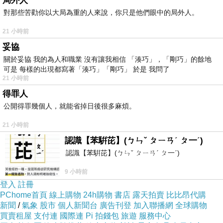
局外人
對那些苦勸你以大局為重的人來說，你只是他們眼中的局外人。
21 小時前
妥協
◎宋綺雲_001
上一篇：
關於妥協 我的為人和職業 沒有讓我相信 「湊巧」，「剛巧」的餘地
◎歐玉娜_002
下一篇：
可是 每樣的出現都寫著「湊巧」「剛巧」 於是 我問了
21 小時前
得罪人
公開得罪幾個人，就能省掉日後很多麻煩。
21 小時前
認識【苯騈芘】(ㄅㄣˇ ㄆㄧㄢˊ ㄆ一ˊ)
認識【苯騈芘】(ㄅㄣˇ ㄆㄧㄢˊ ㄆ一ˊ)
9 小時前
登入
註冊
PChome首頁
線上購物
24h購物
書店
露天拍賣
比比昂代購
新聞
/
氣象
股市
個人新聞台
廣告刊登
加入聯播網
全球購物
買賣租屋
支付連
國際連
Pi 拍錢包
旅遊
服務中心