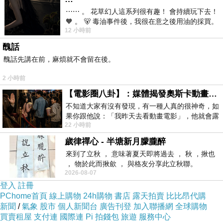
※記得阿文房內之書箱、物品，用後要歸位放好。
⋯⋯ 。 花草幻人這系列很有趣！ 會持續玩下去！
※箱內的東西（書本、稿件），請不要亂動。
🧡 。 🐻 毒油事件後，我很在意之後用油的採買。
12 小時前
前天購買了我之前就很愛
▼003.雪惠給阿文_2
醜話
哥哥‥
醜話先講在前，麻煩就不會留在後。
您好嗎？
2 小時前
上次，我去看您，您曬得好黑，害我認不出。
我希望您能好好的表現！
【電影圈八卦】：媒體揭發奧斯卡動畫項目投票醜聞！好萊塢為什麼看不起動畫電影？
祝‥
不知道大家有沒有發現，有一種人真的很神奇，如
果你跟他說：「我昨天去看動畫電影」，他就會露
萬事如意！
22 小時前
出一種慈祥的微笑，然後問你是不是陪小
妹
歲律禪心 - 半塘新月朦朧醉
雪惠 上
來到了立秋 ， 意味著夏天即將過去 ， 秋 ，揪也
， 物於此而揪歛 ， 與格友分享此立秋聯。
(73)1984.07.24.二
2026-08-07
登入
註冊
▼004.金輝給阿文_1
PChome首頁
線上購物
24h購物
書店
露天拍賣
比比昂代購
新聞
/
氣象
股市
個人新聞台
廣告刊登
加入聯播網
全球購物
阿文‥
買賣租屋
支付連
國際連
Pi 拍錢包
旅遊
服務中心
你最近好嗎？ 我希望你很好！