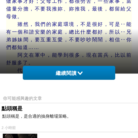
做家事才好；父母工作，都很勞苦，一些家事，當
儘量分擔，不要我推妳、妳推我，最後，都留給父
母做。
雖然，我們的家庭環境，不是很好，可是‥能
有一個和諧安樂的家庭，總比什麼都好，所以‥兄
弟姊妹間，要互重互愛，不要吵吵鬧鬧，相信‥你
們都知道……
阿文在軍中，能學到很多，現在當兵，比以前
舒服多了。
代阿文向父母問好、請安！勿念！
繼續閱讀
最後，祝妳們‥
健康快樂！
哥
你可能感興趣的文章
阿文 匆
點頭稱是
筆
點頭稱是，是合適的抽身離場策略。
(73)1984.07.11.三
2 小時前
…