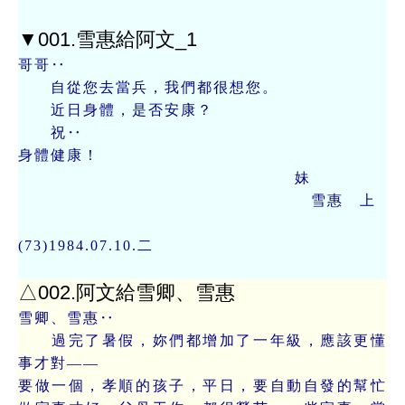
▼001.雪惠給阿文_1
哥哥‥
自從您去當兵，我們都很想您。
近日身體，是否安康？
祝‥
身體健康！
妹
雪惠 上
(73)1984.07.10.二
△002.阿文給雪卿、雪惠
雪卿、雪惠‥
過完了暑假，妳們都增加了一年級，應該更懂
事才對——
要做一個，孝順的孩子，平日，要自動自發的幫忙