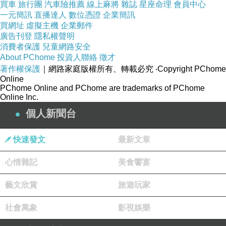
買車
旅行團
汽車險推薦
線上麻將
雜誌
星座命理
會員中心
如果你有放假，就趕快回家，我們很想念您。
一元簡訊
直播達人
數位憑證
企業簡訊
連「板橋」的〈黃月岑、黃雪峰、黃崇秤、邱
買網址
虛擬主機
企業郵件
顯栓〉等等人，都等著你回來；
廣告刊登
隱私權聲明
消費者保護
有時候，他們回到山上，都成群結隊地，來我們
兒童網路安全
About PChome
投資人聯絡
徵才
家，問問看你有沒有回來，
著作權保護
｜網路家庭版權所有、轉載必究
‧Copyright PChome
所以‥您要快回來。
Online
祝‥
PChome Online and PChome are trademarks of PChome
Online Inc.
百事如意！
弟
個人新聞台
金輝 上
快速發文
最新文章
(73)1984.09.05.三
心情雜記
美食饗宴
※阿文註
藝文欣賞
旅遊玩家
黃月岑、黃雪峰、黃崇秤、邱顯栓等人，為阿文
的遠親‥甥子、甥女。
社會萬象
影視娛樂
=====================================