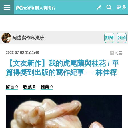
阿盛寫作私淑班
訂閱
我的
2026-07-02 11:11:48
阿盛
【文友新作】我的虎尾蘭與桂花 / 單
篇得獎到出版的寫作紀事 — 林佳樺
留言 0
收藏 0
推薦 0