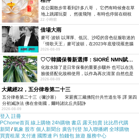
相伴
我看了看手中的獎牌，想起娘家種植的「虎
在公園散步常看到許多八哥 ， 它們有時候會在草
尾蘭」。蘭陽文學獎在我心中是這株被稱為
地上跳躍玩耍 ， 然後飛翔 ，有時也停留在樹枝
22 小時前
上，它們身軀是咖啡色的，鳥喙是黃色
適合新手的入門植栽：耐旱、耐陰，幾週沒
借場大雨
有澆水，葉片仍是綠底鑲著金邊。我仍會注
麥可·波頓 以渾厚、低沉、沙啞的音色征服歌迷的
意水分與光照，看著它老虎尾巴似的強健葉
「情歌天王」麥可波頓，在2023年底發現罹患腦
2026-08-09
瘤「祈禱早日康復，一切都好」。
片，對植栽的信心逐漸萌芽。評審老師那句
♡♡韓國保養新選擇：SIORÉ NMN賦活泡泡化妝水♡♡
話是催化的肥料，或許我也能試試別的盆
化妝水除了是日常保養的重要步驟外 也可以在洗
臉後搭配化妝棉使用，以作為再次清潔 自然也是
栽？
2026-08-09
我的保養必備品項 不過，我對於化妝
大藏經22，五分律卷第二十三
五分律卷第二十三（彌沙塞） 宋罽賓三藏佛陀什共竺道生等 譯 第四
分初滅諍法 佛在舍衛國，爾時諸比丘共鬪諍
娘家有盆桂花，園藝師傅一再叮嚀水不能
2026-08-09
多，根會爛；注意通風，不然會枯。它在我
登入
註冊
PChome首頁
線上購物
24h購物
書店
露天拍賣
比比昂代購
家一度枯萎，媽媽擔憂地天天致電給園藝師
新聞
/
氣象
股市
個人新聞台
廣告刊登
加入聯播網
全球購物
買賣租屋
支付連
國際連
Pi 拍錢包
旅遊
服務中心
傅詢問方法，才搶救得宜。林榮三與時報文