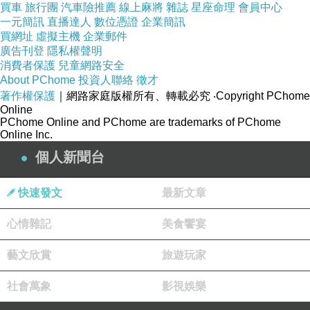
買車
旅行團
汽車險推薦
線上麻將
雜誌
星座命理
會員中心
學獎意謂著我接下來的目光要投向人稱種植
一元簡訊
直播達人
數位憑證
企業簡訊
買網址
虛擬主機
企業郵件
難度極高的「盆栽桂花」。
廣告刊登
隱私權聲明
消費者保護
兒童網路安全
About PChome
投資人聯絡
徵才
我原是佛系寫作者，作品入選與否，隨緣
著作權保護
｜網路家庭版權所有、轉載必究
‧Copyright PChome
Online
吧。因為小時候口吃，書寫幾乎成了溝通的
PChome Online and PChome are trademarks of PChome
「口」，加上對母土宜蘭的情感極複雜──想
Online Inc.
個人新聞台
早早北漂獨立，卻又忍不住回望。故鄉給了
我許多寫作素材，給予走進文學圈的入場券
快速發文
最新文章
──一座A4尺寸的獎牌。
心情雜記
美食饗宴
獎牌是會餵養人的。幾次地方文學獎的肯
藝文欣賞
旅遊玩家
定，「林榮三、時報」開始在心底生根，忐
社會萬象
影視娛樂
忑，但也漸漸萌生貪念。得失心藤蔓似地纏