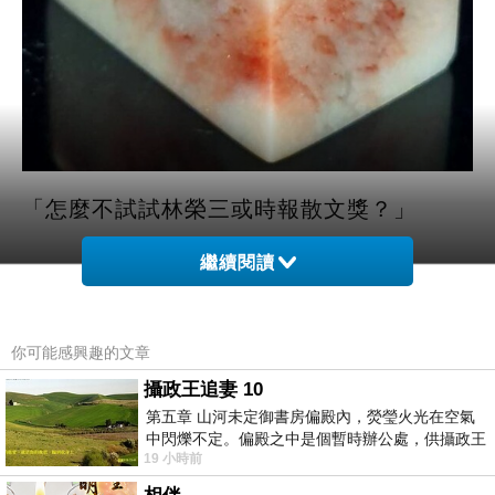
「怎麼不試試林榮三或時報散文獎？」
繼續閱讀
那年我捧著蘭陽文學獎獎牌，臉上交雜著雀
躍與對下一篇題材苦無靈感的茫然時，前來
觀禮的一位評審老師私下提問，語氣彷彿在
你可能感興趣的文章
攝政王追妻 10
問剛上路的單車新手：「要不要試試腳踏車
第五章 山河未定御書房偏殿內，熒瑩火光在空氣
環島呢？」
中閃爍不定。偏殿之中是個暫時辦公處，供攝政王
19 小時前
於皇宮內廷裡處理公務已然很多年。房內