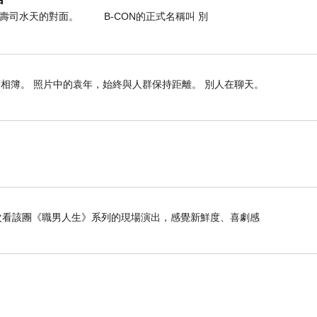
轉壽司水天的對面。 B-CON的正式名稱叫 別
相簿。 照片中的袁年，始終與人群保持距離。 別人在聊天。
是第二次看該團《職男人生》系列的現場演出，感覺新鮮度、喜劇感