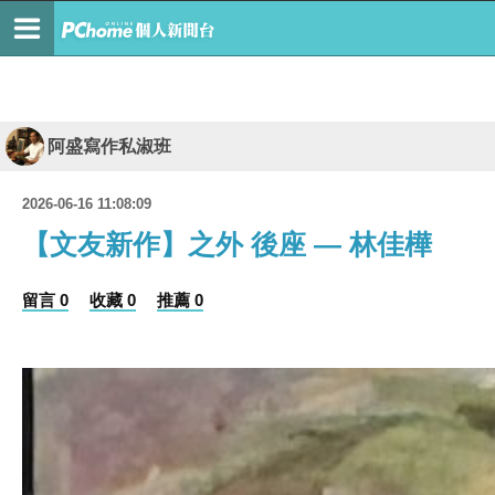
阿盛寫作私淑班
2026-06-16 11:08:09
【文友新作】之外 後座 — 林佳樺
留言 0
收藏 0
推薦 0