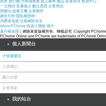
買車
旅行團
汽車險推薦
線上麻將
雜誌
星座命理
會員中心
一元簡訊
直播達人
數位憑證
企業簡訊
買網址
虛擬主機
企業郵件
廣告刊登
隱私權聲明
消費者保護
兒童網路安全
About PChome
投資人聯絡
徵才
著作權保護
｜網路家庭版權所有、轉載必究
‧Copyright PChome
PChome Online and PChome are trademarks of PChome Online
個人新聞台
快速發文
心情雜記
藝文欣賞
社會萬象
我的站台
畫／李昕