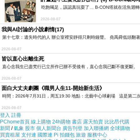
吃飽喝足，該認真玩耍了… B-CON塔就在活魚迴
2026-08-07
我與AI討論的小說劇情(17)
第十七章：遺失時代的人 辦公室裡安靜得只剩時鐘聲。 堯禹舜低頭翻著
2026-08-07
皆以直心出離生死
直心念我生已盡梵行已立所作已辦不受後有，直心念我已斷不復更斷。
2026-08-07
面白大丈夫劇團《職男人生11-開始新生活》
時間：2026年7月31日，周五19:30 地點：北藝中心球劇場 這
2026-08-07
登入
註冊
PChome首頁
線上購物
24h購物
書店
露天拍賣
比比昂代購
新聞
/
氣象
股市
個人新聞台
廣告刊登
加入聯播網
全球購物
買賣租屋
支付連
國際連
Pi 拍錢包
旅遊
服務中心