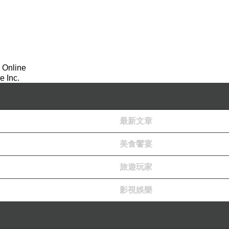
 Online
 Inc.
最新文章
美食饗宴
旅遊玩家
影視娛樂