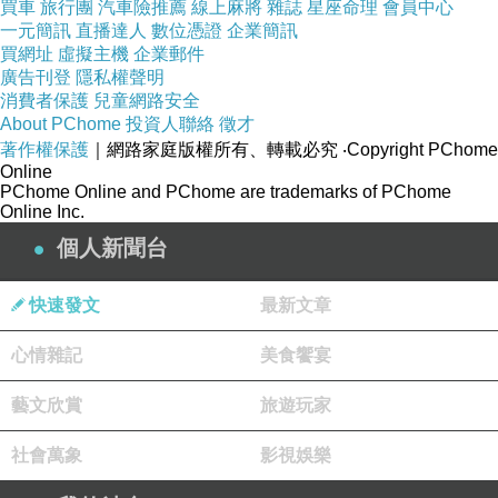
買車
旅行團
汽車險推薦
線上麻將
雜誌
星座命理
會員中心
我的好友小君，手機永遠靜音，連媽媽來電
一元簡訊
直播達人
數位憑證
企業簡訊
也不例外。有次約小君晚餐，她的手機震動
買網址
虛擬主機
企業郵件
好久，看了一眼又放入包包，若無其事繼續
廣告刊登
隱私權聲明
消費者保護
兒童網路安全
用餐。
About PChome
投資人聯絡
徵才
著作權保護
｜網路家庭版權所有、轉載必究
‧Copyright PChome
Online
「我媽。」她說，低頭喝口飲料，「講的內
PChome Online and PChome are trademarks of PChome
Online Inc.
容都是那些，傳訊息就可以了。」
個人新聞台
發現類似小君這樣讓手機震動或鈴響久久的
快速發文
最新文章
人不少，避接電話是為了「避險」。心理學
心情雜記
美食饗宴
家埃琳娜．圖洛尼（Elena Touroni）博士
說，打電話更加赤裸。相當認同這句話，通
藝文欣賞
旅遊玩家
話是把耳朵貼近對方的嘴邊，聽得到彼此呼
社會萬象
影視娛樂
吸的節奏、沉默的長度、語氣裡的猶豫，需