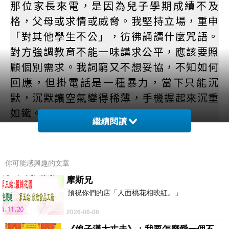
那位家長來電，是因為兒子學期成績不及
格，父母或求情或威脅。我堅持立場，重申
「對其他學生不公」，彷彿誦讀什麼咒語。
對方強調教育不能一味講求公平，應該要照
顧個別需求。我詞窮又不想妥協，不知如何
回應，但掛電話是一種暴力，當下只能沉
默，沉默讓空氣變得稀薄，手機握起來沉重
如鐵。
繼續閱讀
於是同組號碼一再來電，我盯著名字如盯視
一枚未爆彈，只能任由鈴聲響著。嚥了嚥口
你可能感興趣的文章
水，將手機面朝下，讓震動悶在桌面，彷彿
摩斯兄
把一個溺水者的頭按進水裡。我的胃泛起陣
預祝你們的店「人面桃花相映紅。」
陣罪惡感，電話應該要接的，但接聽鍵像一
2026-08-06
道懸崖，按下去就是深淵。傳訊這方式優雅