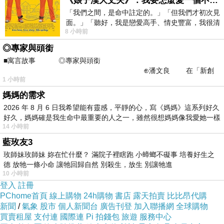
《娘子漢大丈夫》：我要怎麼愛一個不存在的人？
多了。
「我們之間，是命中註定的。」「但我們才初次見
面。」「聽好，我是戀愛高手、情史豐富，我很清
8 小時前
楚這種感覺，你我之間的那種感覺，現
訊息的傳與回可以有時差，有緩衝，能夠刪
◎專家與頭銜
減修飾編輯，如同烹飪時謹慎備妥食材，即
■寓言故事 ◎專家與頭銜
⊕潘文良 在「新創
使上菜了，都還能微調味道。回覆語音訊息
1 小時前
之谷」裡——
也並非同步，允許倒帶重聽，思考清楚再回
媽媽的需求
應，一切從從容容。電話不一樣，連起兩端
2026 年 8 月 6 日我希望能有靈感，平靜的心，寫《媽媽》這系列好久
好久，媽媽確是我生命中最重要的人之一，雖然很想媽媽像我愛她一樣
的通道是沒有劇本、來不及深思的即時互
14 小時前
動，赤裸而直接，一旦接通便得上台，即興
藍玫友3
演出時稍有不慎，便有失控的風險，擔心一
玫師妹玫師妹 妳在忙什麼？ 滿院子裡瞎跑 小蟑螂不礙事 培養好生之
來一往的對話會漏接了對方潑灑的情緒。曾
德 放牠一條小命 讓牠回歸自然 別殺生，放生 別讓牠進
10 小時前
看過羽球、乒乓的對打，一方頻頻漏接，另
登入
註冊
一方是不耐地皺眉。
PChome首頁
線上購物
24h購物
書店
露天拍賣
比比昂代購
新聞
/
氣象
股市
個人新聞台
廣告刊登
加入聯播網
全球購物
買賣租屋
支付連
國際連
Pi 拍錢包
旅遊
服務中心