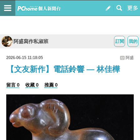
阿盛寫作私淑班
訂閱
我的
2026-06-15 11:18:05
阿盛
【文友新作】電話鈴響 — 林佳樺
留言 0
收藏 0
推薦 0