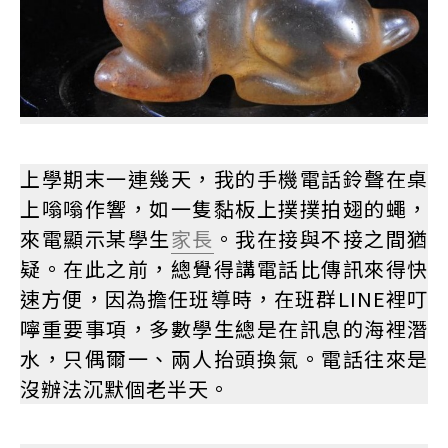
上學期末一連幾天，我的手機電話鈴聲在桌
上嗡嗡作響，如一隻黏板上撲撲拍翅的蠅，
來電顯示某學生
家長
。我在接與不接之間猶
疑。在此之前，總覺得講電話比傳訊來得快
速方便，因為擔任班導時，在班群LINE裡叮
嚀重要事項，多數學生總是在訊息的海裡潛
水，只偶爾一、兩人抬頭換氣。電話往來是
沒辦法沉默個老半天。