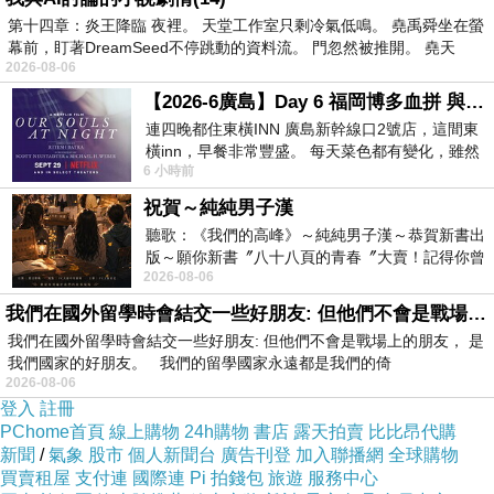
比起地球上大部分其他國家來說，簡直天
第十四章：炎王降臨 夜裡。 天堂工作室只剩冷氣低鳴。 堯禹舜坐在螢
堂。
幕前，盯著DreamSeed不停跳動的資料流。 門忽然被推開。 堯天
2026-08-06
【2026-6廣島】Day 6 福岡博多血拼 與機場接送少年司機深夜對談
島上還是有不少人因此失去性命，或是喪失
連四晚都住東橫INN 廣島新幹線口2號店，這間東
健康。無論是因為疾患，或是疫苗。防疫模
橫inn，早餐非常豐盛。 每天菜色都有變化，雖然
範的國家，與毫無招架之力的國家，差別在
6 小時前
看到工作人員拿出料理包加熱，但
於數字，在於氛圍。但是不是洶洶來勢湧過
祝賀～純純男子漢
聽歌：《我們的高峰》～純純男子漢～恭賀新書出
之後，一切如常？
版～願你新書〞八十八頁的青春〞大賣！記得你曾
2026-08-06
經在我的版留言…「好讚的圖^^感覺大家
我們在國外留學時會結交一些好朋友: 但他們不會是戰場上的朋友
《一路惶恐》值得一讀再讀。每當稍稍遺忘
我們在國外留學時會結交一些好朋友: 但他們不會是戰場上的朋友， 是
那段歲月的虔敬祈願，互愛惜福，忘記初初
我們國家的好朋友。 我們的留學國家永遠都是我們的倚
解封時終於再度走進餐廳脫下口罩大啖美食
2026-08-06
登入
註冊
的喜悅，或是想起孩子卯足全力跑進大隊接
PChome首頁
線上購物
24h購物
書店
露天拍賣
比比昂代購
力全國賽，卻因警戒令下宣布取消比賽那晚
新聞
/
氣象
股市
個人新聞台
廣告刊登
加入聯播網
全球購物
買賣租屋
支付連
國際連
Pi 拍錢包
旅遊
服務中心
他聲嘶力竭的哭喊。都想再讀一遍張翎赤裸