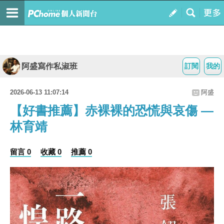
阿盛寫作私淑班
訂閱
我的
2026-06-13 11:07:14
阿盛
【好書推薦】赤裸裸的恐慌與哀傷 —
林育靖
留言 0
收藏 0
推薦 0