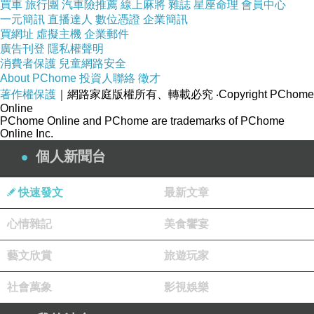
買車
旅行團
汽車險推薦
線上麻將
雜誌
星座命理
會員中心
裸的恐慌與哀傷。
一元簡訊
直播達人
數位憑證
企業簡訊
買網址
虛擬主機
企業郵件
廣告刊登
隱私權聲明
好像我們並沒有意識到自己是倖存者，而誤
消費者保護
兒童網路安全
About PChome
投資人聯絡
徵才
以為是理所當然應該活著的人。書末張翎內
著作權保護
｜網路家庭版權所有、轉載必究
‧Copyright PChome
心兩個爭先恐後的聲音，正能量說「光明終
Online
PChome Online and PChome are trademarks of PChome
會戰勝黑暗」，但我畢竟是悲觀的人，困在
Online Inc.
她質疑的那段話裡，久久無法平歇。
個人新聞台
快速發文
最新文章
她說：「我們什麼也沒學到，因為我們健
忘。我們依舊還是一群充滿仇恨、鼠目寸
心情雜記
美食饗宴
光、自私自利的小人。我們依舊想要把每一
藝文欣賞
旅遊玩家
分錢都揣到自己兜裡，恨不得把與我們意見
不合的人燒成灰燼。我們對毀壞的熱情遠遠
社會萬象
影視娛樂
勝過建設，我們用在撕裂的本事遠遠強過彌