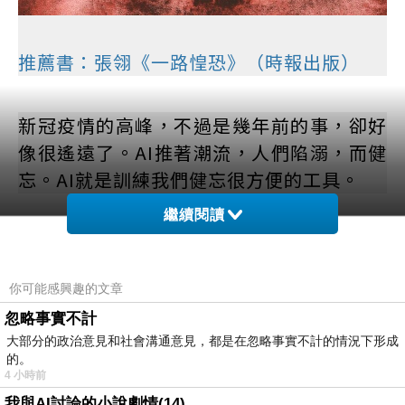
推薦書：張翎《一路惶恐》（時報出版）
新冠疫情的高峰，不過是幾年前的事，卻好
像很遙遠了。AI推著潮流，人們陷溺，而健
忘。AI就是訓練我們健忘很方便的工具。
繼續閱讀
張翎的《一路惶恐》讓我想起幾件往事，喚
起些許感受，但並沒有很多，或很深。因為
你可能感興趣的文章
當時在這座島上，大部分的人，雖然比起之
忽略事實不計
前或是之後，都有更多恐懼，諸項不便，惶
大部分的政治意見和社會溝通意見，都是在忽略事實不計的情況下形成
惑難安。有些人生計影響之大，失業，倒
的。
閉；也有些人反而忙碌不堪，鈔票滾滾。但
4 小時前
我與AI討論的小說劇情(14)