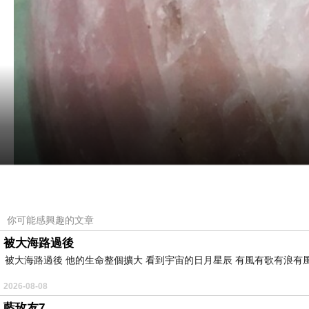
你可能感興趣的文章
被大海路過後
被大海路過後 他的生命整個擴大 看到宇宙的日月星辰 有風有歌有浪有
2026-08-08
藍玫友7