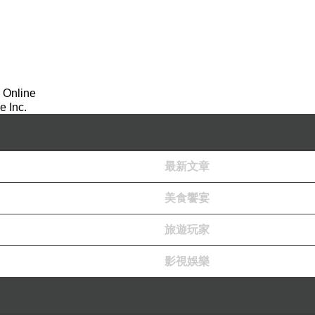
拉長。我任教的校園後門有大片綠草斜坡，左側是公務人
貓語，也聊心事，談著成績起落、人際煩惱、身心病痛等
姿態各有特色，我則在一旁陪他們度過四季。
，走著走著，還能感受到入冬時空氣中的微涼濕氣。忽然
 Online
「請走警戒線外側。」原來黑幕裡警戒線早已拉起，只是
 Inc.
一次倒下，每一次倒下都像真正的死亡。後來聽說扮演死
最新文章
誰也沒想到誤闖的其中一個學生再也沒有起身了，原因不
美食饗宴
在各自的角落裡消化沉重的情緒。我腦子經常閃過那天晚
旅遊玩家
會像那晚的演員一樣再次起身，拍拍身上的塵土，重新站
影視娛樂
鉛筆灰染黑了封面。上課時總是低著頭在紙上沙沙作畫，當
。