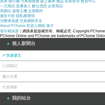
買車
旅行團
汽車險推薦
線上麻將
雜誌
星座命理
會員中心
那時入冬不久，放學後天黑得很快，連影子都來不及
一元簡訊
直播達人
數位憑證
企業簡訊
偶有三兩個學生邀約看虎斑貓，蹲在草地喵嗚喵嗚學
買網址
虛擬主機
企業郵件
廣告刊登
隱私權聲明
都是艸部，我會私下將學生視為奇花異草。這些花草
消費者保護
兒童網路安全
About PChome
投資人聯絡
徵才
那天晚自習結束，幾個師生相約從後門斜坡散步回家
著作權保護
｜網路家庭版權所有、轉載必究
‧Copyright PChome
立刻拿出手機，發顫地按著報警號碼，黑暗中傳來：
PChome Online and PChome are trademarks of PChome Online
個人新聞台
是拍戲。導演一喊卡，演員們起身舒展筋骨，然後再
身。他們不斷地反覆排練，希望能夠死得非常的真。
快速發文
我和學生不小心亂入了死亡。幾個月之後某天中午，
心情雜記
刨根挖底去探究。那陣子全班不停地摺星星、紙鶴，
藝文欣賞
那麼年輕的她，是否也只是一場排演？會不會某天也
社會萬象
她擅長畫畫，常拿著A4大小、邊角都捲起的畫本，
我的站台
進抽屜。我從不制止她，有些孩子的情緒需要有出口