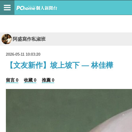
阿盛寫作私淑班
2026-05-11 10:03:20
【文友新作】坡上坡下 — 林佳樺
留言 0
收藏 0
推薦 0