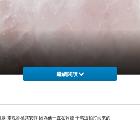
繼續閱讀
風暴 靈魂卻極其安靜 因為他一直在聆聽 千萬道拍打而來的