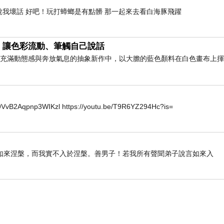
說我壞話 好吧！玩打蟑螂是有點髒 那一起來去看白海豚飛躍
，讓色彩流動、筆觸自己說話
此幅充滿動態感與奔放氣息的抽象新作中，以大膽的藍色顏料在白色畫布上
2Aqpnp3WIKzl https://youtu.be/T9R6YZ294Hc?is=
如來涅槃，而我實不入於涅槃。善男子！若我所有聲聞弟子說言如來入