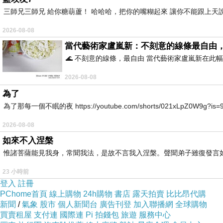
三師兄三師兄 給你糖葫蘆！ 哈哈哈，把你的嘴糊起來 讓你不能跟上天
2026-08-08
當代藝術家盧嵐新：不刻意的線條最自由
🌊 不刻意的線條，最自由 當代藝術家盧嵐新在
2026-08-08
為了
為了那每一個不眠的夜 https://youtube.com/shorts/021xLpZ0W9g?is=9VvB
2026-08-08
如來不入涅槃
惟諸菩薩能見我身，常聞我法，是故不言我入涅槃。聲聞弟子雖復發言
23 小時前
登入
註冊
PChome首頁
線上購物
24h購物
書店
露天拍賣
比比昂代購
那一夜的斜坡上，我們亂入了死亡。
新聞
/
氣象
股市
個人新聞台
廣告刊登
加入聯播網
全球購物
買賣租屋
支付連
國際連
Pi 拍錢包
旅遊
服務中心