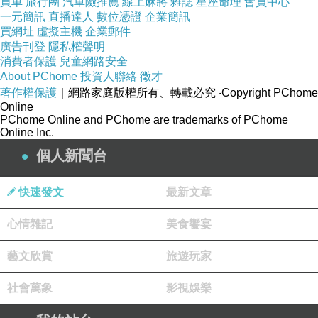
買車
旅行團
汽車險推薦
線上麻將
雜誌
星座命理
會員中心
一元簡訊
直播達人
數位憑證
企業簡訊
買網址
虛擬主機
企業郵件
廣告刊登
隱私權聲明
消費者保護
兒童網路安全
About PChome
投資人聯絡
徵才
著作權保護
｜網路家庭版權所有、轉載必究
‧Copyright PChome
Online
PChome Online and PChome are trademarks of PChome
Online Inc.
個人新聞台
快速發文
最新文章
心情雜記
美食饗宴
藝文欣賞
旅遊玩家
社會萬象
影視娛樂