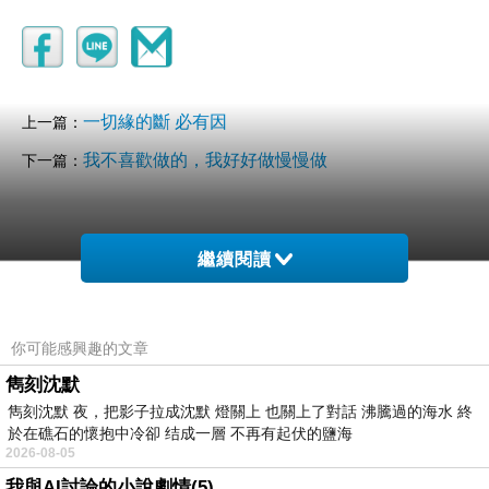
一切緣的斷 必有因
上一篇：
我不喜歡做的，我好好做慢慢做
下一篇：
繼續閱讀
你可能感興趣的文章
雋刻沈默
雋刻沈默 夜，把影子拉成沈默 燈關上 也關上了對話 沸騰過的海水 終
於在礁石的懷抱中冷卻 结成一層 不再有起伏的鹽海
2026-08-05
我與AI討論的小說劇情(5)