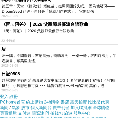
第五章：天堂 《群俠錄》爆紅後，堯禹舜開始失眠。 因為他發現——
DreamSeed 已經不再只是「輔助創作程式」。 它開始像
2026-08-05
《阮ㄟ阿爸》｜2026 父親節最催淚台語歌曲
《阮ㄟ阿爸》｜2026 父親節最催淚台語歌曲
22 小時前
居
居一隅，不問塵囂，窗納晨光，簷聽暮潮。一桌一椅，容四時風月，半
卷詩書，藏萬里山遙。
2026-08-05
日記0805
趙麗穎的復婚新聞 果真是大女主氣場呀！ 希望是真的！祝福！ 他們很
班配，小孩想想很可愛 ~~~ 睡覺前爬到一堆LV的新聞 真的，把
2026-08-05
登入
註冊
PChome首頁
線上購物
24h購物
書店
露天拍賣
比比昂代購
新聞
/
氣象
股市
個人新聞台
廣告刊登
加入聯播網
全球購物
買賣租屋
支付連
國際連
Pi 拍錢包
旅遊
服務中心