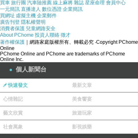
買車
旅行團
汽車險推薦
線上麻將
雜誌
星座命理
會員中心
一元簡訊
直播達人
數位憑證
企業簡訊
買網址
虛擬主機
企業郵件
廣告刊登
隱私權聲明
消費者保護
兒童網路安全
About PChome
投資人聯絡
徵才
著作權保護
｜網路家庭版權所有、轉載必究
‧Copyright PChome
Online
PChome Online and PChome are trademarks of PChome
Online Inc.
個人新聞台
快速發文
最新文章
心情雜記
美食饗宴
藝文欣賞
旅遊玩家
社會萬象
影視娛樂