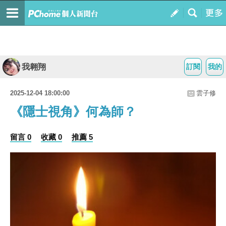
我翱翔
訂閱
我的
2025-12-04 18:00:00
雲子修
《隱士視角》何為師？
留言 0
收藏 0
推薦 5