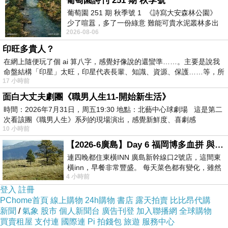
葡萄園詩刊 251 期 秋季號
.
葡萄園 251 期 秋季號 1 《詩寫大安森林公園》
.
少了喧囂，多了一份綠意 難能可貴水泥叢林多出
2026-08-06
.
一
印旺多貴人？
在網上隨便玩了個 ai 算八字，感覺好像說的還蠻準……。主要是說我
命盤結構「印星」太旺，印星代表長輩、知識、資源、保護……等，所
17 小時前
《隱士視角》難
上一篇：
面白大丈夫劇團《職男人生11-開始新生活》
時間：2026年7月31日，周五19:30 地點：北藝中心球劇場 這是第二
台灣没有最美的風景
下一篇：
次看該團《職男人生》系列的現場演出，感覺新鮮度、喜劇感
10 小時前
【2026-6廣島】Day 6 福岡博多血拼 與機場接送少年司機深夜對談
連四晚都住東橫INN 廣島新幹線口2號店，這間東
橫inn，早餐非常豐盛。 每天菜色都有變化，雖然
4 小時前
看到工作人員拿出料理包加熱，但
登入
註冊
PChome首頁
線上購物
24h購物
書店
露天拍賣
比比昂代購
新聞
/
氣象
股市
個人新聞台
廣告刊登
加入聯播網
全球購物
買賣租屋
支付連
國際連
Pi 拍錢包
旅遊
服務中心