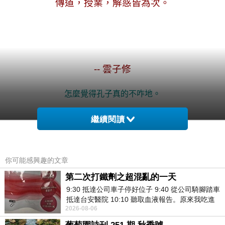
傳道，授業，解惑皆為次。
--
雲子修
怎麼覺得孔子真的不咋地。
.
繼續閱讀
還受世世代代尊崇；
教人如何孝，孔子我問你，
你愛父母還會不孝嗎？
你可能感興趣的文章
不愛父母，你說再多教有何用？
第二次打鐵劑之超混亂的一天
唉！
9:30 抵達公司車子停好位子 9:40 從公司騎腳踏車
抵達台安醫院 10:10 聽取血液報告。原來我吃進
.
2026-08-06
去的 B12 彌可保並非沒有吸收而是超
*
圖文原創
，
請勿轉載抄襲
*