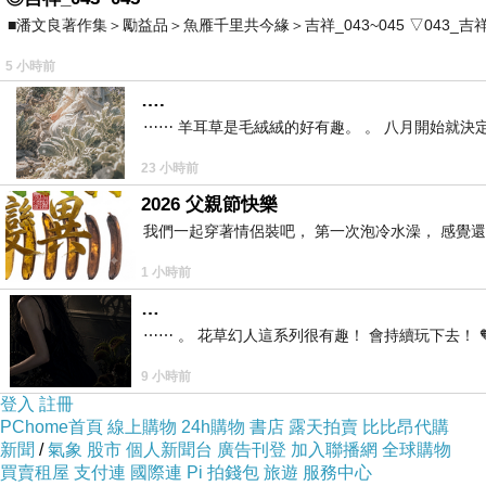
■潘文良著作集＞勵益品＞魚雁千里共今緣＞吉祥_043~045 ▽043_吉祥。2006.0
5 小時前
….
⋯⋯ 羊耳草是毛絨絨的好有趣。 。 八月開始就決
23 小時前
2026 父親節快樂
我們一起穿著情侶裝吧， 第一次泡冷水澡， 感覺還
.
1 小時前
.
…
⋯⋯ 。 花草幻人這系列很有趣！ 會持續玩下去！ 
9 小時前
登入
註冊
PChome首頁
線上購物
24h購物
書店
露天拍賣
比比昂代購
新聞
/
氣象
股市
個人新聞台
廣告刊登
加入聯播網
全球購物
不管誰跟你多親 他有權不聽你的
上一篇：
買賣租屋
支付連
國際連
Pi 拍錢包
旅遊
服務中心