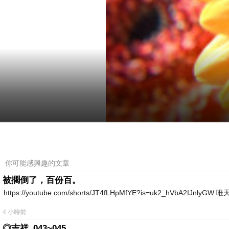
你可能感興趣的文章
被擱倒了，百份百。
https://youtube.com/shorts/JT4fLHpMfYE?is=uk2_hVbA2IJnlyG
4 小時前
◎吉祥_043~045