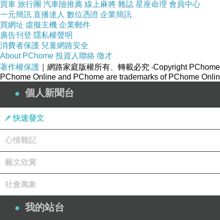
沒有更重要的了
買車
下一篇：
旅行團
汽車險推薦
線上麻將
雜誌
星座命理
會員中心
一元簡訊
直播達人
數位憑證
企業簡訊
買網址
虛擬主機
企業郵件
廣告刊登
隱私權聲明
消費者保護
兒童網路安全
About PChome
投資人聯絡
徵才
著作權保護
｜網路家庭版權所有、轉載必究
‧Copyright PChome
PChome Online and PChome are trademarks of PChome Online
個人新聞台
快速發文
心情雜記
藝文欣賞
社會萬象
我的站台