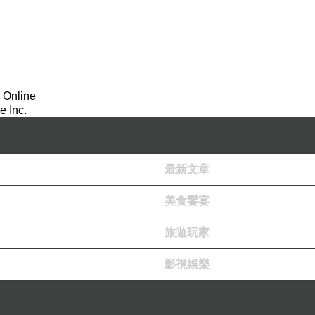
 Online
 Inc.
最新文章
美食饗宴
旅遊玩家
影視娛樂