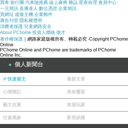
買車
旅行團
汽車險推薦
線上麻將
雜誌
星座命理
會員中心
一元簡訊
直播達人
數位憑證
企業簡訊
買網址
虛擬主機
企業郵件
廣告刊登
隱私權聲明
消費者保護
兒童網路安全
About PChome
投資人聯絡
徵才
著作權保護
｜網路家庭版權所有、轉載必究
‧Copyright PChome
Online
PChome Online and PChome are trademarks of PChome
Online Inc.
個人新聞台
快速發文
最新文章
心情雜記
美食饗宴
藝文欣賞
旅遊玩家
社會萬象
影視娛樂