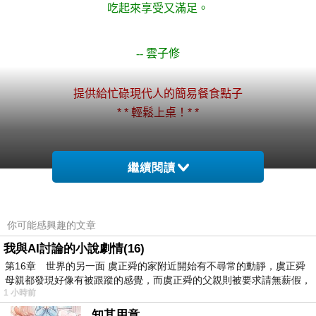
吃起來享受又滿足。
.
--
雲子修
.
提供給忙碌現代人的簡易餐食點子
* *
輕鬆上桌！
* *
.
.
繼續閱讀
.
你可能感興趣的文章
我與AI討論的小說劇情(16)
《今日隱士吃這個》 野菇豆腐羽衣番茄濃湯
上一篇：
第16章 世界的另一面 虞正舜的家附近開始有不尋常的動靜，虞正舜
吃魚吧！
母親都發現好像有被跟蹤的感覺，而虞正舜的父親則被要求請無薪假，
下一篇：
1 小時前
知其用意