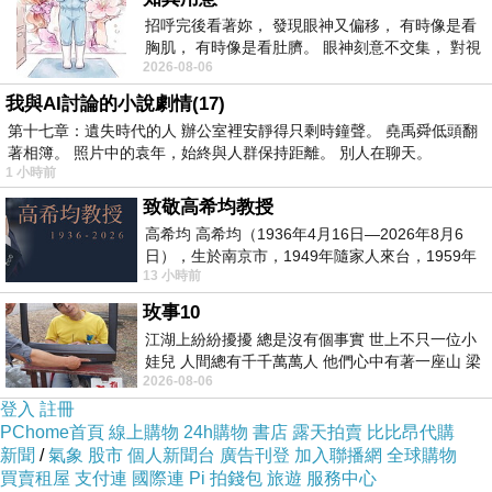
招呼完後看著妳， 發現眼神又偏移， 有時像是看
胸肌， 有時像是看肚臍。 眼神刻意不交集， 對視
2026-08-06
視線不對齊， 讓我很難不
我與AI討論的小說劇情(17)
第十七章：遺失時代的人 辦公室裡安靜得只剩時鐘聲。 堯禹舜低頭翻
著相簿。 照片中的袁年，始終與人群保持距離。 別人在聊天。
1 小時前
致敬高希均教授
高希均 高希均（1936年4月16日—2026年8月6
日），生於南京市，1949年隨家人來台，1959年
13 小時前
赴美深造並取得經濟發展博士學位。曾任
玫事10
江湖上紛紛擾擾 總是沒有個事實 世上不只一位小
娃兒 人間總有千千萬萬人 他們心中有著一座山 梁
2026-08-06
山佛山泰華衡恆嵩 一山之高
登入
註冊
PChome首頁
線上購物
24h購物
書店
露天拍賣
比比昂代購
新聞
/
氣象
股市
個人新聞台
廣告刊登
加入聯播網
全球購物
買賣租屋
支付連
國際連
Pi 拍錢包
旅遊
服務中心