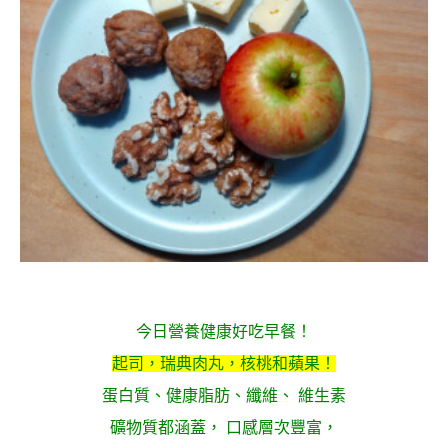
.
.
今日營養健康好吃早餐！
起司，瑞典肉丸，核桃和
蘋
果！
蛋白質、健康脂肪、纖維、 維生素
礦物質都涵蓋， 口感層次豐富，