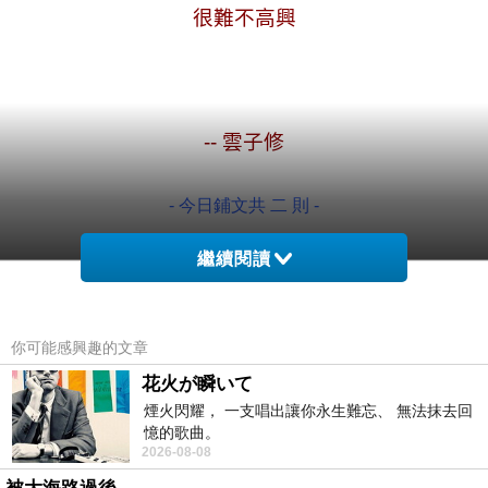
很難不高興
.
--
雲子修
- 今日鋪文共 二 則 -
*
圖文原創
，
請勿轉載抄襲
*
繼續閱讀
.
.
.
你可能感興趣的文章
花火が瞬いて
煙火閃耀， 一支唱出讓你永生難忘、 無法抹去回
憶的歌曲。
2026-08-08
天天玩著虛假的遊戲
上一篇：