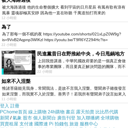
被大海路過後
弱者 才需要 證明自己
下一篇：
被大海路過後 他的生命整個擴大 看到宇宙的日月星辰 有風有歌有浪有
風暴 靈魂卻極其安靜 因為他一直在聆聽 千萬道拍打而來的
12 小時前
為了
為了那每一個不眠的夜 https://youtube.com/shorts/021xLpZ0W9g?
is=9VvB2Aqpnp3WIKzl https://youtu.be/T9R6YZ294Hc?is=
22 小時前
民進黨昔日在野推給中央，今日甩鍋地方
上回我曾講過，中華民國政府要的是一個真正會做
事的專業團隊，而且要真正解決問題的團隊，而不
22 小時前
是只會到處甩鍋的雙標團隊，最近民進黨
如來不入涅槃
惟諸菩薩能見我身，常聞我法，是故不言我入涅槃。聲聞弟子雖復發言
如來涅槃，而我實不入於涅槃。善男子！若我所有聲聞弟子說言如來入
11 小時前
登入
註冊
PChome首頁
線上購物
24h購物
書店
露天拍賣
比比昂代購
新聞
/
氣象
股市
個人新聞台
廣告刊登
加入聯播網
全球購物
買賣租屋
支付連
國際連
Pi 拍錢包
旅遊
服務中心