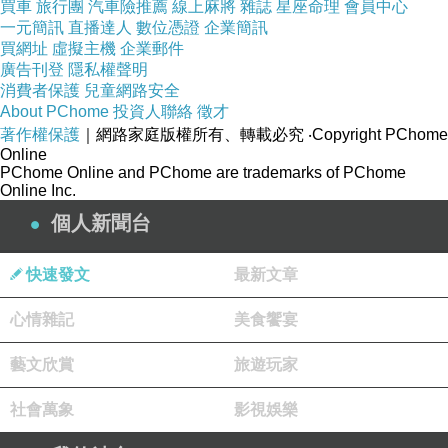
買車
旅行團
汽車險推薦
線上麻將
雜誌
星座命理
會員中心
一元簡訊
直播達人
數位憑證
企業簡訊
買網址
虛擬主機
企業郵件
廣告刊登
隱私權聲明
消費者保護
兒童網路安全
About PChome
投資人聯絡
徵才
著作權保護
｜網路家庭版權所有、轉載必究
‧Copyright PChome
Online
PChome Online and PChome are trademarks of PChome
Online Inc.
個人新聞台
快速發文
最新文章
心情雜記
美食饗宴
藝文欣賞
旅遊玩家
社會萬象
影視娛樂