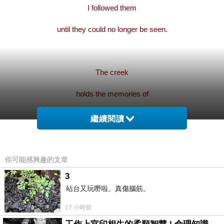
I followed them
until they could no longer be seen.
The creek
holds the memories of
Our summer laughter
繼續閱讀
and the quiet nights under the dim moonlight.
你可能感興趣的文章
3
Taking off my shoes
站台又玩嘢啦。真傷腦筋。
the spring water is cold
17 小時前
and refreshing