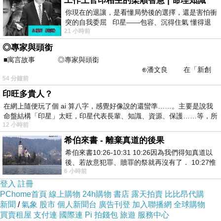
工作上官印相生的柔順智慧 | 命理知識
你現在的退讓，是看懂局勢後的選擇，還是害怕衝
Just like eighteen years ago.
突的自我委屈 印星——包容、沉得住氣 懂得退
21 小時前
一步觀察，不會
◎專家與頭銜
■寓言故事 ◎專家與頭銜
A terracotta hue is cast on the mountains
⊕潘文良 在「新創
54 分鐘前
之谷」裡——
Wildflowers are beckoning in the wind
印旺多貴人？
The night soon falls
在網上隨便玩了個 ai 算八字，感覺好像說的還蠻準……。主要是說我
命盤結構「印星」太旺，印星代表長輩、知識、資源、保護……等，所
12 小時前
Heaven and stars will hear me sing our song.
希伯來書 - 離棄真道的後果
.
希伯來書10:26-10:31 10:26因為我們得知真道以
後、若故意犯罪、贖罪的祭就再沒有了． 10:27惟
— by F. Björkström 雲子修
6 小時前
有戰懼等候審判和那燒滅眾敵人的烈火
登入
註冊
*
PChome首頁
線上購物
24h購物
書店
露天拍賣
比比昂代購
新聞
/
氣象
股市
個人新聞台
廣告刊登
加入聯播網
全球購物
《乃爾足跡》
買賣租屋
支付連
國際連
Pi 拍錢包
旅遊
服務中心