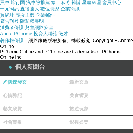
買車
旅行團
汽車險推薦
線上麻將
雜誌
星座命理
會員中心
一元簡訊
直播達人
數位憑證
企業簡訊
買網址
虛擬主機
企業郵件
足印
廣告刊登
隱私權聲明
消費者保護
兒童網路安全
About PChome
投資人聯絡
徵才
乃爾所留
著作權保護
｜網路家庭版權所有、轉載必究
‧Copyright PChome
Online
PChome Online and PChome are trademarks of PChome
Online Inc.
吾循之
個人新聞台
快速發文
最新文章
至蹤跡見滅
心情雜記
美食饗宴
藝文欣賞
旅遊玩家
溪
社會萬象
影視娛樂