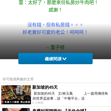
雲：太好了，那麽來份私房炒牛肉吧！
感謝！
沒有錢，但有私房錢。。。
好老實好可愛的老公！呵呵呵！
.
--
雲子修
.
繼續閱讀
*
本站圖文原創
，
請勿轉載抄襲
*
.
.
你可能感興趣的文章
.
新加坡的45天
新加坡的45天 文/林玉鳳 上一篇用佛得角
的世界盃故事，談「中葡平台」這
6 小時前