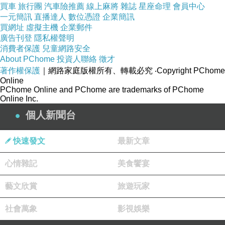
買車
旅行團
汽車險推薦
線上麻將
雜誌
星座命理
會員中心
一元簡訊
直播達人
數位憑證
企業簡訊
買網址
虛擬主機
企業郵件
廣告刊登
隱私權聲明
消費者保護
兒童網路安全
About PChome
投資人聯絡
徵才
著作權保護
｜網路家庭版權所有、轉載必究
‧Copyright PChome
Online
PChome Online and PChome are trademarks of PChome
Online Inc.
個人新聞台
快速發文
最新文章
心情雜記
美食饗宴
藝文欣賞
旅遊玩家
社會萬象
影視娛樂