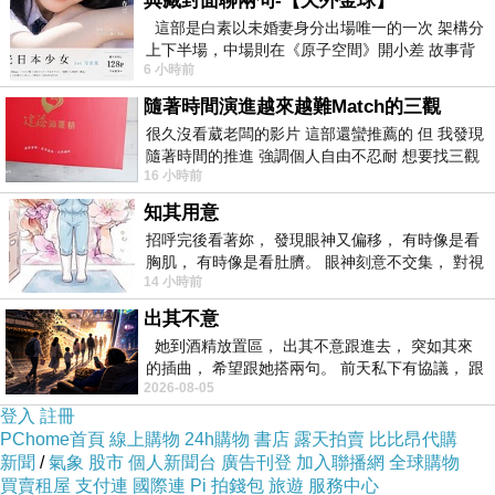
典藏封面聊兩句-【天外金球】
這部是白素以未婚妻身分出場唯一的一次 架構分
我可能不是女人
上一篇：
上下半場，中場則在《原子空間》開小差 故事背
6 小時前
景影射西藏境外流亡 地下組織
怎麼連懶都那麼可愛？
下一篇：
隨著時間演進越來越難Match的三觀
很久沒看葳老闆的影片 這部還蠻推薦的 但 我發現
隨著時間的推進 強調個人自由不忍耐 想要找三觀
16 小時前
接近的不要說對象 連朋友都超
知其用意
招呼完後看著妳， 發現眼神又偏移， 有時像是看
胸肌， 有時像是看肚臍。 眼神刻意不交集， 對視
14 小時前
視線不對齊， 讓我很難不
出其不意
她到酒精放置區， 出其不意跟進去， 突如其來
的插曲， 希望跟她搭兩句。 前天私下有協議， 跟
2026-08-05
著阿弟丟拉基
登入
註冊
PChome首頁
線上購物
24h購物
書店
露天拍賣
比比昂代購
新聞
/
氣象
股市
個人新聞台
廣告刊登
加入聯播網
全球購物
買賣租屋
支付連
國際連
Pi 拍錢包
旅遊
服務中心