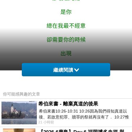
是你
總在我最不經意
卻需要你的時候
出現
繼續閱讀
這長廊
你可能感興趣的文章
有我的眷戀
希伯來書 - 離棄真道的後果
你的手指
希伯來書10:26-10:31 10:26因為我們得知真道以
後、若故意犯罪、贖罪的祭就再沒有了． 10:27惟
划過我的臉
21 小時前
有戰懼等候審判和那燒滅眾敵人的烈火