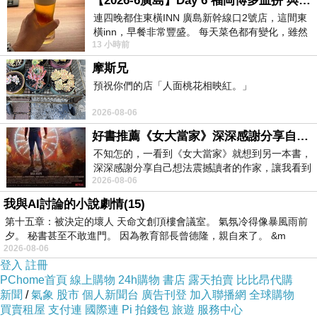
【2026-6廣島】Day 6 福岡博多血拼 與機場接送少年司機深夜對談
和髮絲
連四晚都住東橫INN 廣島新幹線口2號店，這間東
橫inn，早餐非常豐盛。 每天菜色都有變化，雖然
樹葉的沙沙聲
13 小時前
看到工作人員拿出料理包加熱，但
摩斯兄
掩不住
預祝你們的店「人面桃花相映紅。」
心中鼓鼓的甜
2026-08-06
好書推薦《女大當家》深深感謝分享自己想法震撼讀者的作家，讓我看到不同樣貌的家庭！
不知怎的，一看到《女大當家》就想到另一本書，
深深感謝分享自己想法震撼讀者的作家，讓我看到
山邊的小溪
2026-08-06
不同樣貌的家庭！ 《女大
我與AI討論的小說劇情(15)
唱著
第十五章：被決定的壞人 天命文創頂樓會議室。 氣氛冷得像暴風雨前
夕。 秘書甚至不敢進門。 因為教育部長曾德隆，親自來了。 &m
我們教她的歌
2026-08-06
登入
註冊
蟬
兒此起彼落地和著
PChome首頁
線上購物
24h購物
書店
露天拍賣
比比昂代購
新聞
/
氣象
股市
個人新聞台
廣告刊登
加入聯播網
全球購物
我撿起兩顆小圓石
買賣租屋
支付連
國際連
Pi 拍錢包
旅遊
服務中心