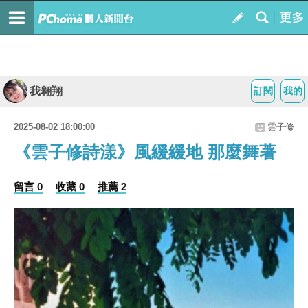
我翱翔
訂閱
我的
2025-08-02 18:00:00
雲子修
《雲子修詩漾》風緩緩地 那麼舞著
留言 0
收藏 0
推薦 2