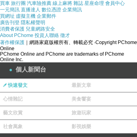
買車
旅行團
汽車險推薦
線上麻將
雜誌
星座命理
會員中心
一元簡訊
直播達人
數位憑證
企業簡訊
把悄悄話
買網址
虛擬主機
企業郵件
廣告刊登
隱私權聲明
藏了進去
消費者保護
兒童網路安全
About PChome
投資人聯絡
徵才
放你
手窩
著作權保護
｜網路家庭版權所有、轉載必究
‧Copyright PChome
Online
PChome Online and PChome are trademarks of PChome
Online Inc.
軟軟柔柔的
個人新聞台
午後
快速發文
最新文章
陽光在我們的笑裏閃耀
心情雜記
美食饗宴
風緩緩地
藝文欣賞
旅遊玩家
那麽
社會萬象
影視娛樂