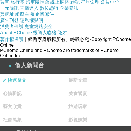
買車
旅行團
汽車險推薦
線上麻將
雜誌
星座命理
會員中心
一元簡訊
直播達人
數位憑證
企業簡訊
買網址
虛擬主機
企業郵件
廣告刊登
隱私權聲明
消費者保護
兒童網路安全
About PChome
投資人聯絡
徵才
著作權保護
｜網路家庭版權所有、轉載必究
‧Copyright PChome
Online
PChome Online and PChome are trademarks of PChome
Online Inc.
個人新聞台
快速發文
最新文章
心情雜記
美食饗宴
藝文欣賞
旅遊玩家
社會萬象
影視娛樂