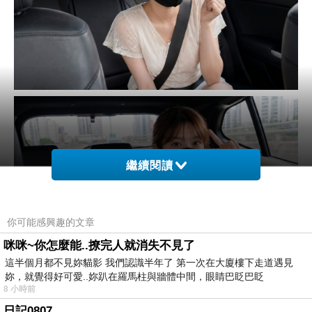
繼續閱讀
你可能感興趣的文章
咪咪~你怎麼能..撩完人就消失不見了
這半個月都不見妳貓影 我們認識半年了 第一次在大廈樓下走道遇見
妳，就覺得好可愛..妳趴在羅馬柱與牆體中間，眼睛巴眨巴眨
8 小時前
日記0807