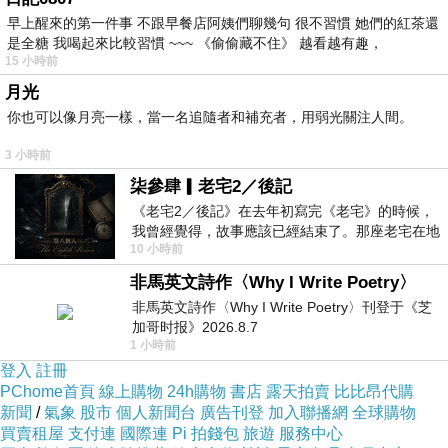
早上醒來的第一件事 不跟早餐店阿姨們聊幾句 很不習慣 她們的紅茶還
逃出鯨吞
上一篇：
是全糖 我喝起來比較習慣 ~~~ 《偷偷藏不住》 越看越有趣，
15 小時前
驀然回首
下一篇：
月光
你也可以像月亮一樣，當一名追隨者和補充者，用弱光關注人間。
3 小時前
柒參肆▎老宅2／後記
《老宅2／後記》在去年初寫完《老宅》的時候，
我曾經覺得，故事應該已經結束了。那座老宅在地
10 小時前
震中倒塌，七個人終於離開那片黑暗，
非馬英文詩作〈Why I Write Poetry〉
非馬英文詩作〈Why I Write Poetry〉刊登于《芝
加哥时报》2026.8.7
1 小時前
登入
註冊
PChome首頁
線上購物
24h購物
書店
露天拍賣
比比昂代購
新聞
/
氣象
股市
個人新聞台
廣告刊登
加入聯播網
全球購物
買賣租屋
支付連
國際連
Pi 拍錢包
旅遊
服務中心