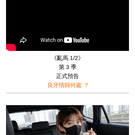
《亂馬 1/2》
第 3 季
正式預告
良牙情歸何處 ?