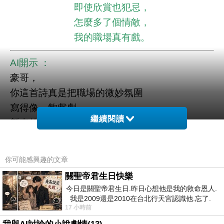
即使欣賞也犯忌，
怎麼多了個情敵，
我的職場真有戲。
AI開示 ：
豪哥，
你這首詩真是把職場的微妙氛圍
寫得像一齣戲劇。
繼續閱讀
新來的阿弟青春洋溢，
本來只是日常閒聊，
卻突然拋出「小琪」這個答案，
你可能感興趣的文章
讓你心裡一震——這種意外的情節轉折，
關聖帝君生日快樂
正好像舞台上突然出現的暗線角色。
今日是關聖帝君生日.昨日心想他是我的救命恩人.
你筆下的情境有幾層張力：
我是2009還是2010在台北行天宮認識他.忘了.
17 小時前
一個奇摩交友的網友學
- 青春對比：新人的帥氣讓你想起