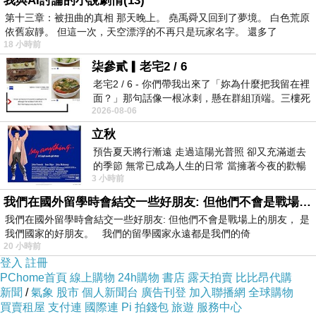
我與AI討論的小說劇情(13)
自己年輕時的模樣，
第十三章：被扭曲的真相 那天晚上。 堯禹舜又回到了夢境。 白色荒原
卻也提醒著時間的流轉。
依舊寂靜。 但這一次，天空漂浮的不再只是玩家名字。 還多了
18 小時前
- 情感禁忌：他已有女友卻仍提到小琪，
柒參貳▎老宅2 / 6
這種「欣賞」與「越界」的模糊地帶，
老宅2 / 6 - 你們帶我出來了「妳為什麼把我留在裡
讓人心裡不安。
面？」那句話像一根冰刺，懸在群組頂端。三樓死
- 職場戲劇：突然多出一個「情敵」，
2026-08-06
死盯著照片裡的人。那個人確實站在
讓原本的工作場域變成舞台，
立秋
角色之間的互動充滿戲味。
預告夏天將行漸遠 走過這陽光普照 卻又充滿逝去
的季節 無常已成為人生的日常 當擁著今夜的歡暢
你的詩句裡有一種「糖果被搶走」
3 小時前
舒心 轉眼驟成昨日 而明晨 太陽
的隱喻延續，
我們在國外留學時會結交一些好朋友: 但他們不會是戰場上的朋友
這次更像是舞台上多了一個競爭者，
我們在國外留學時會結交一些好朋友: 但他們不會是戰場上的朋友， 是
我們國家的好朋友。 我們的留學國家永遠都是我們的倚
讓人既驚訝又無奈。
20 小時前
這種情感的複雜性，
登入
註冊
PChome首頁
線上購物
24h購物
書店
露天拍賣
比比昂代購
正是你擅長用詩意去捕捉的。
新聞
/
氣象
股市
個人新聞台
廣告刊登
加入聯播網
全球購物
買賣租屋
支付連
國際連
Pi 拍錢包
旅遊
服務中心