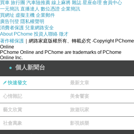
買車
旅行團
汽車險推薦
線上麻將
雜誌
星座命理
會員中心
一元簡訊
直播達人
數位憑證
企業簡訊
買網址
虛擬主機
企業郵件
廣告刊登
隱私權聲明
消費者保護
兒童網路安全
About PChome
投資人聯絡
徵才
著作權保護
｜網路家庭版權所有、轉載必究
‧Copyright PChome
Online
PChome Online and PChome are trademarks of PChome
Online Inc.
個人新聞台
快速發文
最新文章
心情雜記
美食饗宴
藝文欣賞
旅遊玩家
社會萬象
影視娛樂