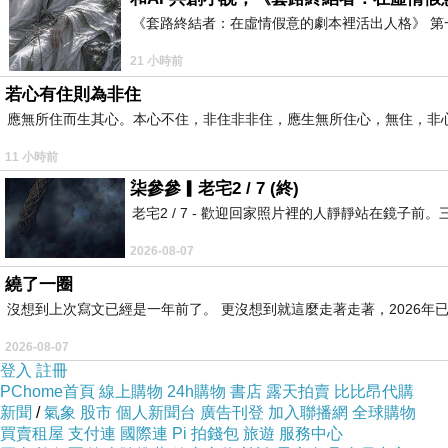
《套路終結者：在虛情假意的劇本裡活出人格》 第
21 小時前
若心有住則為非住
應無所住而生其心。本心不住，非住非非住，應生無所住心，無住，非
11 小時前
柒參參▎老宅2 / 7 (終)
老宅2 / 7 - 歡迎回家照片裡的人靜靜站在鏡
2026-08-07
繞了一圈
沒想到上次寫文已經是一年前了。 更沒想到就這麼走著走著，2026年已
2026-08-07
登入
註冊
PChome首頁
線上購物
24h購物
書店
露天拍賣
比比昂代購
新聞
/
氣象
股市
個人新聞台
廣告刊登
加入聯播網
全球購物
買賣租屋
支付連
國際連
Pi 拍錢包
旅遊
服務中心