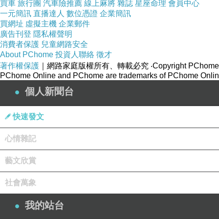
買車
旅行團
汽車險推薦
線上麻將
雜誌
星座命理
會員中心
一元簡訊
直播達人
數位憑證
企業簡訊
買網址
虛擬主機
企業郵件
廣告刊登
隱私權聲明
消費者保護
兒童網路安全
About PChome
投資人聯絡
徵才
著作權保護
｜網路家庭版權所有、轉載必究
‧Copyright PChome
PChome Online and PChome are trademarks of PChome Online
個人新聞台
快速發文
心情雜記
藝文欣賞
社會萬象
我的站台