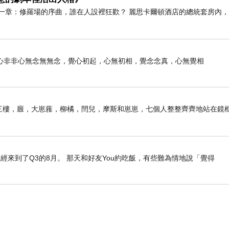
一章：修羅場的序曲，誰在人設裡狂歡？ 麗思卡爾頓酒店的總統套房內
心非非心無念無無念，覺心初起，心無初相，覺念念真，心無覺相
子前。三樓，廄，大崽蕥，柳橘，閆兒，摩斯和崽崽，七個人整整齊齊地站在鏡
經來到了Q3的8月。 那天和好友You約吃飯，有些難為情地說「覺得