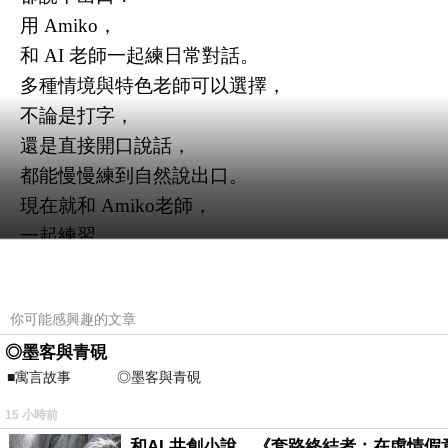
用 Amiko，
和 AI 老師一起練日常對話。
多種情境與特色老師可以選擇，
不論是打字，
還是直接開口說話，
都能慢慢練到自然說出口。
現在就和 Amiko老師，
一起練習，
用日文跟她表白吧 !!
你可能感興趣的文章
◎墨客與青硯
■寓言故事 ◎墨客與青硯 ⊕潘文良 一
15 小時前
和AI 共創小說，《套路終結者：在虛情