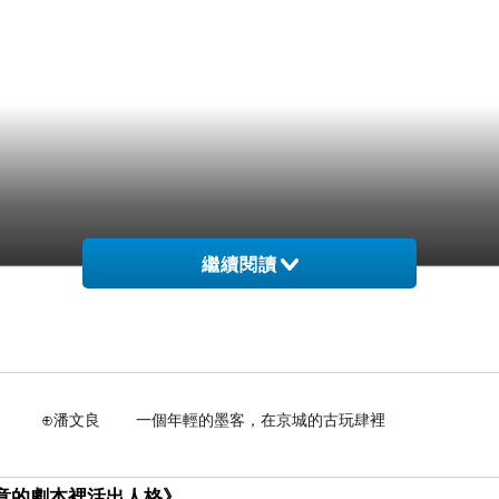
繼續閱讀
個年輕的墨客，在京城的古玩肆裡
假意的劇本裡活出人格》