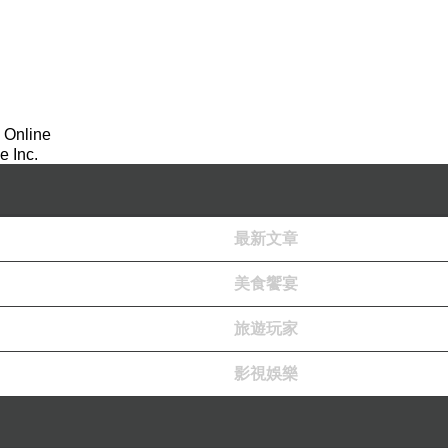
 Online
 Inc.
最新文章
美食饗宴
旅遊玩家
影視娛樂