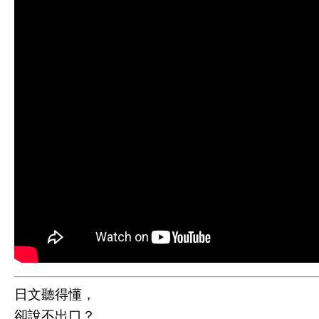
日文聽得懂，
卻說不出口？