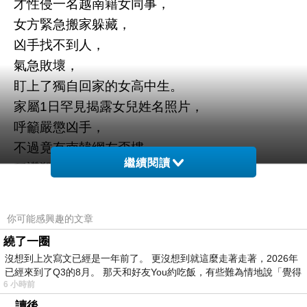
才性侵一名越南籍女同事，
女方緊急搬家躲藏，
凶手找不到人，
氣急敗壞
，
盯上了獨自回家的女高中生。
家屬1日罕見揭露女兒姓名照片，
呼籲嚴懲凶手，
不過竟有南韓網友歪樓，
繼續閱讀
稱讚殺人犯高顏值、長得帥，
引發輿論痛批。
你可能感興趣的文章
繞了一圈
沒想到上次寫文已經是一年前了。 更沒想到就這麼走著走著，2026年
已經來到了Q3的8月。 那天和好友You約吃飯，有些難為情地說「覺得
6 小時前
。讀後。