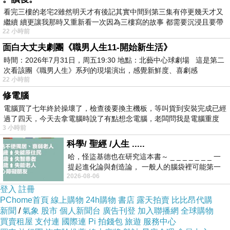
看完三樓的老宅2雖然明天才有後記其實中間到第三集有停更幾天才又
繼續 續更讓我那時又重新看一次因為三樓寫的故事 都需要沉浸且要帶
22 小時前
有
面白大丈夫劇團《職男人生11-開始新生活》
時間：2026年7月31日，周五19:30 地點：北藝中心球劇場 這是第二
次看該團《職男人生》系列的現場演出，感覺新鮮度、喜劇感
22 小時前
修電腦
電腦買了七年終於操壞了，檢查後要換主機板，等叫貨到安裝完成已經
過了四天，今天去拿電腦時說了有點想念電腦，老闆問我是電腦重度
3 小時前
科學/ 聖經 /人生 .....
哈，怪盜基德也在研究這本書～ _ _ _ _ _ _ _ 一
提起進化論與創造論， 一般人的腦袋裡可能第一
2026-08-06
時間就有「 進化論很科
登入
註冊
PChome首頁
線上購物
24h購物
書店
露天拍賣
比比昂代購
新聞
/
氣象
股市
個人新聞台
廣告刊登
加入聯播網
全球購物
買賣租屋
支付連
國際連
Pi 拍錢包
旅遊
服務中心