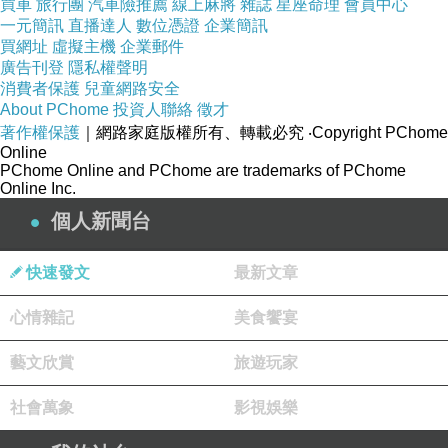
買車
旅行團
汽車險推薦
線上麻將
雜誌
星座命理
會員中心
一元簡訊
直播達人
數位憑證
企業簡訊
買網址
虛擬主機
企業郵件
廣告刊登
隱私權聲明
消費者保護
兒童網路安全
About PChome
投資人聯絡
徵才
著作權保護
｜網路家庭版權所有、轉載必究
‧Copyright PChome
感情糾紛，香消玉損
上一篇：
Online
PChome Online and PChome are trademarks of PChome
啦啦隊女孩汶汶遭砍
下一篇：
Online Inc.
個人新聞台
快速發文
最新文章
心情雜記
美食饗宴
藝文欣賞
旅遊玩家
社會萬象
影視娛樂