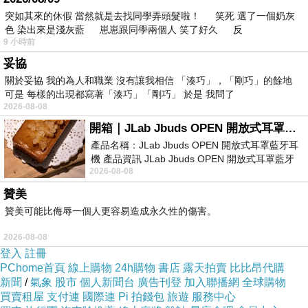
希望
上一篇：
突如其來的休假 當然就是去找同學弄頭髮啦！ 笑死 選了一個奶灰
我的陰暗面-醋意篇
下一篇：
色 染出來是淺灰藍 崽崽跟同學兩個人 笑了好久 反
9 小時前
妥協
關於妥協 我的為人和職業 沒有讓我相信 「湊巧」，「剛巧」的餘地
可是 每樣的出現都寫著「湊巧」「剛巧」 於是 我問了
2026-08-08
開箱｜JLab Jbuds OPEN 開放式耳罩藍牙耳機 - 設計美學，輕巧、透氣、環境音全物理達成！
產品名稱：JLab Jbuds OPEN 開放式耳罩藍牙耳
機 產品資訊 JLab Jbuds OPEN 開放式耳罩藍牙
2026-08-08
耳機評語：非常有特色，值得喜愛美型工
贊美
贊美可能比侮辱一個人更容易造成永久性的傷害。
2026-08-08
登入
註冊
PChome首頁
線上購物
24h購物
書店
露天拍賣
比比昂代購
新聞
/
氣象
股市
個人新聞台
廣告刊登
加入聯播網
全球購物
買賣租屋
支付連
國際連
Pi 拍錢包
旅遊
服務中心