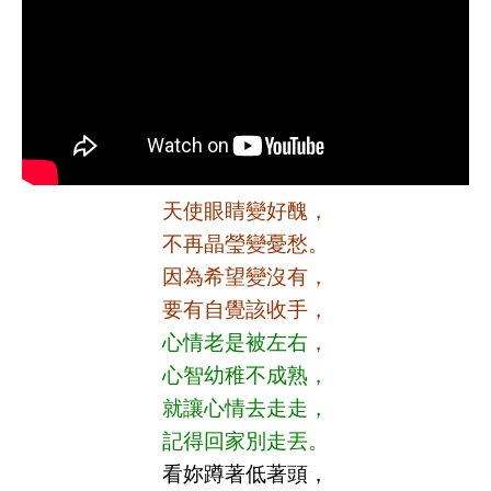
天使眼睛變好醜，
不再晶瑩變憂愁。
因為希望變沒有，
要有自覺該收手，
心情老是被左右，
心智幼稚不成熟，
就讓心情去走走，
記得回家別走丟。
看妳蹲著低著頭，