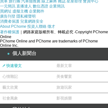
買車
旅行團
汽車險推薦
線上麻將
雜誌
星座命理
會員中心
一元簡訊
直播達人
數位憑證
企業簡訊
買網址
虛擬主機
企業郵件
廣告刊登
隱私權聲明
消費者保護
兒童網路安全
About PChome
投資人聯絡
徵才
著作權保護
｜網路家庭版權所有、轉載必究
‧Copyright PChome
Online
PChome Online and PChome are trademarks of PChome
Online Inc.
個人新聞台
快速發文
最新文章
心情雜記
美食饗宴
藝文欣賞
旅遊玩家
社會萬象
影視娛樂