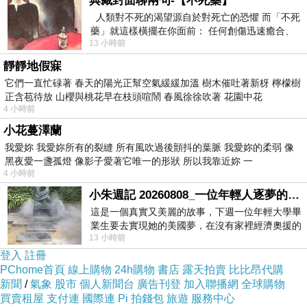
典藏封面聊兩句-【不死藥】
人類對不死的渴望源自於對死亡的恐懼 而「不死
藥」就這樣橫擺在你面前： 任何創傷迅速癒合、
13 小時前
停止衰老、痛覺消失…堪
靜靜地假寐
它們一直忙碌著 春天的陽光正幫空氣緩緩加溫 樹木催吐著新枒 檸檬樹
正含苞待放 山櫻與桃花早在枝頭喧鬧 春風徐徐吹著 花園中花
4 小時前
小花蔓澤蘭
我愛妳 我愛妳所有的裂縫 所有風吹過後顫抖的葉脈 我愛妳的柔弱 像
胖老爹，
黑夜愛一盞孤燈 像影子愛著它唯一的形狀 所以我靠近妳 一
4 小時前
小朱週記 20260808_一位年輕人逐夢的真實故事
這是一個真實又美麗的故事，下週一位年輕大學畢
業生要去實現她的美國夢，在沒有家裡經濟奧援的
13 小時前
情況下，靠著自我努力工作累積出國基
登入
註冊
PChome首頁
線上購物
24h購物
書店
露天拍賣
比比昂代購
新聞
/
氣象
股市
個人新聞台
廣告刊登
加入聯播網
全球購物
買賣租屋
支付連
國際連
Pi 拍錢包
旅遊
服務中心