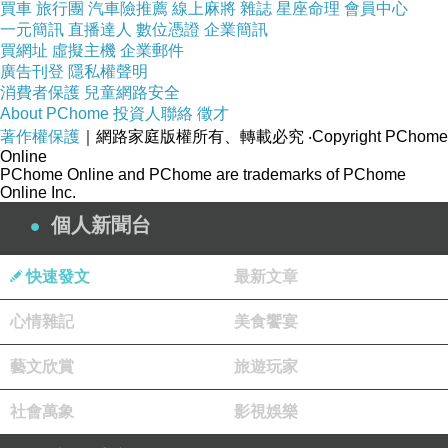
買車
旅行團
汽車險推薦
線上麻將
雜誌
星座命理
會員中心
一元簡訊
直播達人
數位憑證
企業簡訊
買網址
虛擬主機
企業郵件
廣告刊登
隱私權聲明
消費者保護
兒童網路安全
About PChome
投資人聯絡
徵才
著作權保護
｜網路家庭版權所有、轉載必究
‧Copyright PChome
Online
PChome Online and PChome are trademarks of PChome
Online Inc.
個人新聞台
快速發文
最新文章
心情雜記
美食饗宴
(吃炸雞找希望)
藝文欣賞
旅遊玩家
社會萬象
影視娛樂