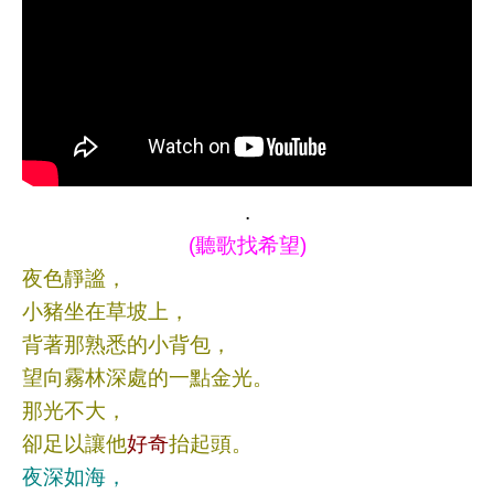
.
(聽歌找希望)
夜色靜謐，
小豬坐在草坡上，
背著那熟悉的小背包，
望向霧林深處的一點金光。
那光不大，
卻足以讓他
好奇
抬起頭。
夜深如海，