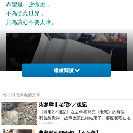
希望是一盞微燈，
不為照亮世界，
只為讓心不要太暗。
繼續閱讀
你可能感興趣的文章
柒參肆▎老宅2／後記
《老宅2／後記》在去年初寫完《老宅》的時候，
我曾經覺得，故事應該已經結束了。那座老宅在地
2026-08-08
震中倒塌，七個人終於離開那片黑暗，