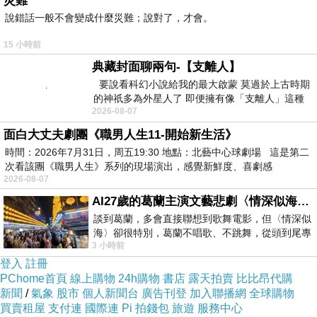
災難
說錯話一般不會變成什麼災難；說對了，才會。
15 小時前
典藏封面聊兩句-【支離人】
要說看科幻小說給我的最大啟蒙 莫過於上古時期
的神祇多為外星人了 即便擁有像「支離人」這種
2026-08-07
驚世駭俗的神通法門 也未必讀
面白大丈夫劇團《職男人生11-開始新生活》
時間：2026年7月31日，周五19:30 地點：北藝中心球劇場 這是第二
次看該團《職男人生》系列的現場演出，感覺新鮮度、喜劇感
2026-08-07
AI27歲的葛蘭主演文藝悲劇〈情深似海〉 #戀上老電影 #葛蘭 #粟子
談到葛蘭，多會直接聯想到歌舞電影，但〈情深似
海〉卻很特別，葛蘭不唱歌、不跳舞，從頭到尾專
3 小時前
心演戲。拍攝期間，經常工作超過12個鐘
登入
註冊
PChome首頁
線上購物
24h購物
書店
露天拍賣
比比昂代購
新聞
/
氣象
股市
個人新聞台
廣告刊登
加入聯播網
全球購物
買賣租屋
支付連
國際連
Pi 拍錢包
旅遊
服務中心