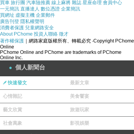
買車
旅行團
汽車險推薦
線上麻將
雜誌
星座命理
會員中心
一元簡訊
直播達人
數位憑證
企業簡訊
買網址
虛擬主機
企業郵件
廣告刊登
隱私權聲明
消費者保護
兒童網路安全
About PChome
投資人聯絡
徵才
著作權保護
｜網路家庭版權所有、轉載必究
‧Copyright PChome
Online
PChome Online and PChome are trademarks of PChome
Online Inc.
個人新聞台
快速發文
最新文章
心情雜記
美食饗宴
藝文欣賞
旅遊玩家
社會萬象
影視娛樂