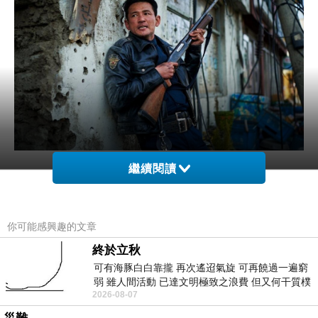
繼續閱讀
你可能感興趣的文章
《再生家族》
上一篇：
終於立秋
依然閃亮
下一篇：
可有海豚白白靠攏 再次遙迢氣旋 可再饒過一遍窮
弱 雖人間活動 已達文明極致之浪費 但又何干質樸
2026-08-07
者 只能白白陪葬