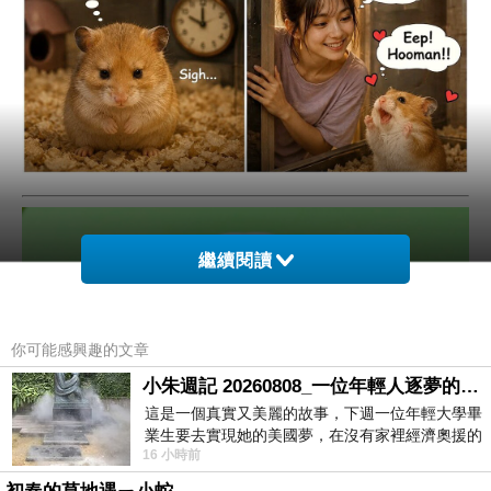
繼續閱讀
你可能感興趣的文章
小朱週記 20260808_一位年輕人逐夢的真實故事
這是一個真實又美麗的故事，下週一位年輕大學畢
業生要去實現她的美國夢，在沒有家裡經濟奧援的
16 小時前
情況下，靠著自我努力工作累積出國基