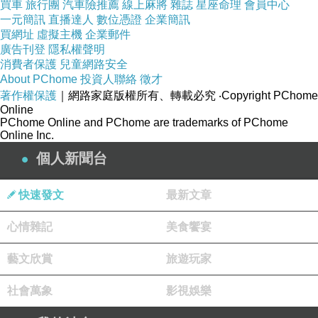
買車
旅行團
汽車險推薦
線上麻將
雜誌
星座命理
會員中心
一元簡訊
直播達人
數位憑證
企業簡訊
買網址
虛擬主機
企業郵件
廣告刊登
隱私權聲明
消費者保護
兒童網路安全
About PChome
投資人聯絡
徵才
著作權保護
｜網路家庭版權所有、轉載必究
‧Copyright PChome
Online
PChome Online and PChome are trademarks of PChome
Online Inc.
個人新聞台
快速發文
最新文章
心情雜記
美食饗宴
藝文欣賞
旅遊玩家
社會萬象
影視娛樂