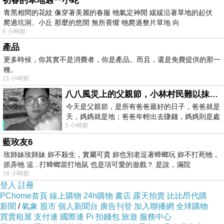
初春的草地遇ㄧ小蛇
青黑相間的花紋 像穿著美麗的春服 牠氣定神閒 緩緩沿著草地的起伏
爬過坑洞、小丘 那麼的悠閒 無所畏懼 牠爬過整片草地 向
6 小時前
產品
更多時候，你其實不是消費者，你是產品。而且，還是免費提供的那一
種。
21 小時前
八八風災上的父親節，小林村民難以抹滅的痛
今天是父親節，是所有爸爸最好的日子，爸爸就是
天，媽媽就是地；爸爸年輕出去賺錢，媽媽則是處
5 小時前
理家務，職業不分高低貴賤，只有人品才
藍玫友6
玫師妹玫師妹 妳不殺生，實屬可貴 妳也別老逗著蟑螂玩 妳不打死牠，
抓弄牠 這...打蟑螂當打地鼠 也是項可愛的遊戲？ 是說，滿院
18 小時前
登入
註冊
PChome首頁
線上購物
24h購物
書店
露天拍賣
比比昂代購
新聞
/
氣象
股市
個人新聞台
廣告刊登
加入聯播網
全球購物
買賣租屋
支付連
國際連
Pi 拍錢包
旅遊
服務中心